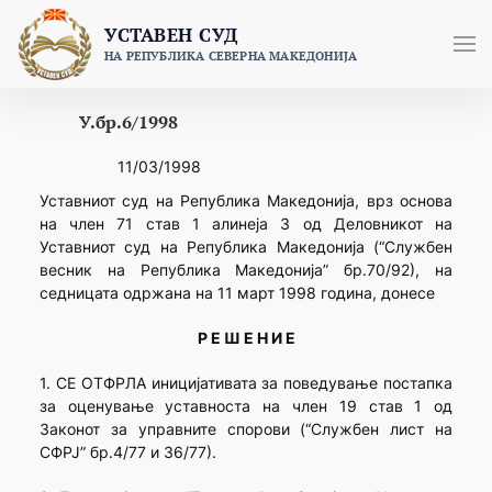
Skip
УСТАВЕН СУД
to
НА РЕПУБЛИКА СЕВЕРНА МАКЕДОНИЈА
content
У.бр.6/1998
11/03/1998
Уставниот суд на Република Македонија, врз основа
на член 71 став 1 алинеја 3 од Деловникот на
Уставниот суд на Република Македонија (“Службен
весник на Република Македонија” бр.70/92), на
седницата одржана на 11 март 1998 година, донесе
Р Е Ш Е Н И Е
1. СЕ ОТФРЛА иницијативата за поведување постапка
за оценување уставноста на член 19 став 1 од
Законот за управните спорови (“Службен лист на
СФРЈ” бр.4/77 и 36/77).