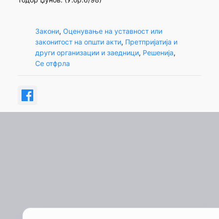
Закони
, 
Оценување на уставност или
законитост на општи акти
, 
Претпријатија и
други организации и заедници
, 
Решенија
, 
Се отфрла