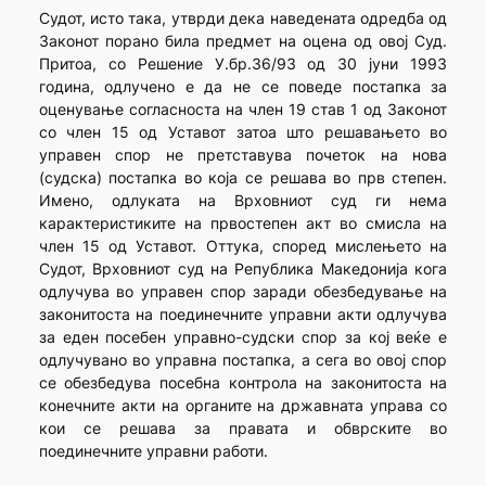
Судот, исто така, утврди дека наведената одредба од
Законот порано била предмет на оцена од овој Суд.
Притоа, со Решение У.бр.36/93 од 30 јуни 1993
година, одлучено е да не се поведе постапка за
оценување согласноста на член 19 став 1 од Законот
со член 15 од Уставот затоа што решавањето во
управен спор не претставува почеток на нова
(судска) постапка во која се решава во прв степен.
Имено, одлуката на Врховниот суд ги нема
карактеристиките на првостепен акт во смисла на
член 15 од Уставот. Оттука, според мислењето на
Судот, Врховниот суд на Република Македонија кога
одлучува во управен спор заради обезбедување на
законитоста на поединечните управни акти одлучува
за еден посебен управно-судски спор за кој веќе е
одлучувано во управна постапка, а сега во овој спор
се обезбедува посебна контрола на законитоста на
конечните акти на органите на државната управа со
кои се решава за правата и обврските во
поединечните управни работи.