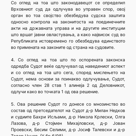
Со оглед на тоа што законодавецот се определил
Врховниот суд да одлучува во управен спор, овој
орган во тоа својство обезбедува судска заштита
односно контрола на законитоста на поединечните
акти на државната управа и на другите институции
што вршат јавни овластувања, а како највисок суд во
Републиката истовремено го обезбедува единството
во примената на законите од страна на судовите.
4. Со оглед на тоа што по оспорената законска
одредба Судот веќе одлучувал од наведениот аспект
и со оглед на тоа што сега, според мислењето на
Судот, нема основи за поинакво одлучување, Судот,
согласно член 28 став 1 алинеја 2 од Деловникот,
одлучи како во точката 1 од ова решение.
5. Ова решение Судот го донесе со мнозинство во
состав од претседателот на Судот д-р Милан Недков
и судиите Бахри Исљами, д-р Никола Крлески, Олга
Лазова, д-р Стојмен Михајловски, д-р Јован
Проевски, Бесим Селими, д-р Јосиф Талевски и д-р
Тодор Џунов. (У.бр.6/98)