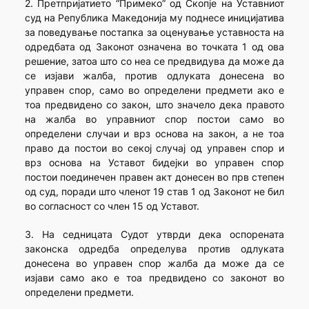
2. Претпријатието “Примеко” од Скопје на Уставниот
суд на Република Македонија му поднесе иницијатива
за поведување постапка за оценување уставноста на
одредбата од Законот означена во точката 1 од ова
решение, затоа што со неа се предвидува да може да
се изјави жалба, против одлуката донесена во
управен спор, само во определени предмети ако е
тоа предвидено со закон, што значело дека правото
на жалба во управниот спор постои само во
определени случаи и врз основа на закон, а не тоа
право да постои во секој случај од управен спор и
врз основа на Уставот бидејки во управен спор
постои поединечен правен акт донесен во прв степен
од суд, поради што членот 19 став 1 од Законот не бил
во согласност со член 15 од Уставот.
3. На седницата Судот утврди дека оспорената
законска одредба определува против одлуката
донесена во управен спор жалба да може да се
изјави само ако е тоа предвидено со законот во
определени предмети.