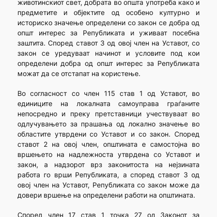
животинскиот свет, добрата во општа употреба како и
предметите и објектите од особено културно и
историско значење определени со закон се добра од
општ интерес за Републиката и уживаат посебна
заштита. Според ставот 3 од овој член на Уставот, со
закон се уредуваат начинот и условите под кои
определени добра од општ интерес за Републиката
можат да се отстапат на користење.
Во согласност со член 115 став 1 од Уставот, во
единиците на локалната самоуправа граѓаните
непосредно и преку претставници учествуваат во
одлучувањето за прашања од локално значење во
областите утврдени со Уставот и со закон. Според
ставот 2 на овој член, општината е самостојна во
вршењето на надлежноста утврдена со Уставот и
закон, а надзорот врз законитоста на нејзината
работа го врши Републиката, а според ставот 3 од
овој член на Уставот, Републиката со закон може да
довери вршење на определени работи на општината.
Според член 17 став 1 точка 27 од Законот за