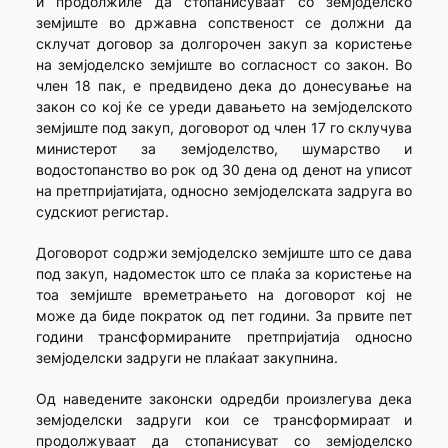
и продолжиле да стопанисуваат со земјоделско
земјиште во државна сопственост се должни да
склучат договор за долгорочен закуп за користење
на земјоделско земјиште во согласност со закон. Во
член 18 пак, е предвидено дека до донесување на
закон со кој ќе се уреди давањето на земјоделското
земјиште под закуп, договорот од член 17 го склучува
министерот за земјоделство, шумарство и
водостопанство во рок од 30 дена од денот на уписот
на претпријатијата, односно земјоделската задруга во
судскиот регистар.
Договорот содржи земјоделско земјиште што се дава
под закуп, надоместок што се плаќа за користење на
тоа земјиште времетрањето на договорот кој не
може да биде пократок од пет години. За првите пет
години трансформираните претпријатија односно
земјоделски задруги не плаќаат закупнина.
Од наведените законски одредби произлегува дека
земјоделски задруги кои се трансформираат и
продолжуваат да стопанисуват со земјоделско