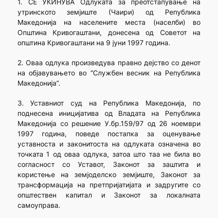
1. СЕ УКИНУВА Одлуката за преотстапување на
утринското земјиште (Чаири) од Република
Македонија на населените места (населби) во
Општина Кривогаштани, донесена од Советот на
општина Кривогаштани на 9 јуни 1997 година.
2. Оваа одлука произведува правно дејство со денот
на објавувањето во “Службен весник на Република
Македонија”.
3. Уставниот суд на Република Македонија, по
поднесена иницијатива од Владата на Република
Македонија со решение У.бр.159/97 од 26 ноември
1997 година, поведе постапка за оценување
уставноста и законитоста на одлуката означена во
точката 1 од оваа одлука, затоа што таа не била во
согласност со Уставот, Законот за заштита и
користење на земјоделско земјиште, Законот за
трансформација на претпријатијата и задругите со
општествен капитал и Законот за локалната
самоуправа.