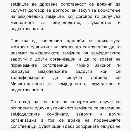
земјиште во државна сопственост се должни да
склучат договор за долгорочен закуп за користење
на земјоделско земјиште, кој договор го склучува
министерот за земјоделство, шумарство и
водостопанство.
При тоа од наведените одредби не произлегува
можност единиците на локалната самоуправа да го
одземат земјоделското земјиште од земјоделските
задруги и други организации и да го вратат на
поранешните сопственици. Имено Законот ги
обврзува земјоделските задруги кои се
трансформираат да склучат договор со
Министерството за земјоделство, шумарство и
водостопанство.
Со оглед на тоа што во конкретниов случај со
оспорената одлука утринското земјиште се одзема од
земјоделските комбинати, задруги и други
организации и тоа се враќа на поранешните
сопственици, Судот оцени дека оспорената одлука не