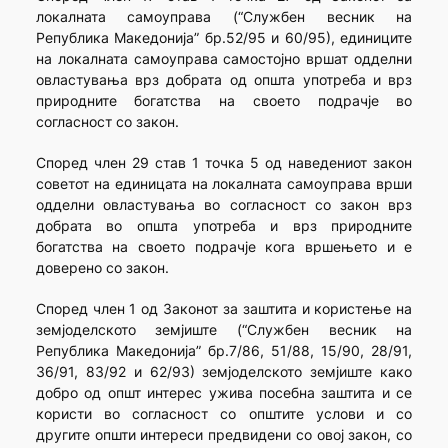
локалната самоуправа (“Службен весник на
Република Македонија” бр.52/95 и 60/95), единиците
на локалната самоуправа самостојно вршат одделни
овластувања врз добрата од општа употреба и врз
природните богатства на своето подрачје во
согласност со закон.
Според член 29 став 1 точка 5 од наведениот закон
советот на единицата на локалната самоуправа врши
одделни овластувања во согласност со закон врз
добрата во општа употреба и врз природните
богатства на своето подрачје кога вршењето и е
доверено со закон.
Според член 1 од Законот за заштита и користење на
земјоделското земјиште (“Службен весник на
Република Македонија” бр.7/86, 51/88, 15/90, 28/91,
36/91, 83/92 и 62/93) земјоделското земјиште како
добро од општ интерес ужива посебна заштита и се
користи во согласност со општите услови и со
другите општи интереси предвидени со овој закон, со