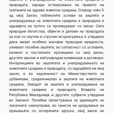
природата, заради остварување на правото на
граѓаните на здрава животна средина. Според член 5
од овој Закон, поблиските услови за заштита и
унапредување на животната средина и природата и
здравјето на луѓето се пропишуваат со закон. Сите
природни богатства, објекти и делови на природата
за кои со научни и стручни истражувања е утврдено
дека имаат особено значајни природни вредности,
уживаат посебна заштита, во согласност со условите,
начинот и постапката пропишани со овој закон,
другите закони и меѓународни конвенции и договори.
Ингеренциите во заштитата и унапредувањето на
животната средина и природата, со одредбите на овој
закон, е во надлежност на Министерството за
урбанизам, градежништво и заштита на животната
средина, Заводот за заштита и унапредување на
животната средина и природата, Владата на
Република Македонија и другите субјекти утврдени
во Законот. Посебни овластувања за единиците на
локалната самоуправа, во смисла на уредување на
прашањата со оспорената одлука, овој закон не