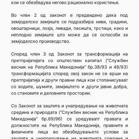
кои се обезбедува негово рационално користење.
Во член 2 од законот е предвидено дека под
земјоделско земјиште се подразбира ниви, градини,
овоштарници, лозја, ливади, пасишта, трстици, како и
неплодно земјиште што може да се оспособи за
земјоделско производство.
Според член 3 од Законот за трансформација на
претпријатијата со општествен капитал (“Службен
весник на Република Македонија” бр.38/93 и 48/93)
трансформацијата според овој закон не се врши на
претпријатија и други правни лица кои стопанисуваат
со водите, шумите, земјиштето и други јавни добра,
со становите и деловните простории.
Со Законот за заштита и унапредување на животната
средина и природата (“Службен весник на Република
Македонија” бр.69/96) се уредуваатг правата и
должностите на Република Македонија, правните и
физичките лица во обезбедувањето услови за
заштита и унапредување на животната средина и