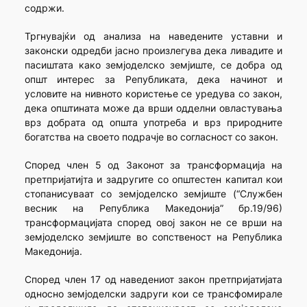
содржи.
Тргнувајќи од анализа на наведените уставни и
законски одредби јасно произлегува дека ливадите и
пасиштата како земјоделско земјиште, се добра од
општ интерес за Републиката, дека начинот и
условите на нивното користење се уредува со закон,
дека општината може да врши одделни овластувања
врз добрата од општа употреба и врз природните
богатства на своето подрачје во согласност со закон.
Според член 5 од Законот за трансформација на
претпријатијта и задругите со општестен капитал кои
стопанисуваат со земјоделско земјиште (“Службен
весник на Република Македонија” бр.19/96)
трансформацијата според овој закон не се врши на
земјоделско земјиште во сопственост на Република
Македонија.
Според член 17 од наведениот закон претпријатијата
односно земјоделски задруги кои се трансфомирале