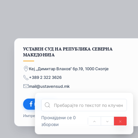
УСТАВЕН СУД НА РЕПУБЛИКА СЕВЕРНА
МАКЕДОНИЈА
Кеј „Димитар Влахов“ бр.19, 1000 Скопје
+389 2 322 3626
mail@ustavensud.mk
Facebook
Импресум
© 2026
Пронајдени се 0
зборови