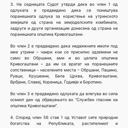
3. На седницата Судот утврди дека во член 1 од
одлуката е предвидено дека се поништува
поранешната одлука за користење на утринското
земјиште од страна на земјоделските комбинати,
задруги и други организации донесена од страна на
поранешната општина Кривогаштани.
Во член 2 е предвидено дека недвижните имоти под
име утрини – чаири кои се присилно одземени не
само во Обршани, ами и во целата општина
Кривогаштани – да им се вратат на поранешните
сопственици – населените места – Обршани, Пашино,
Рувци, Крушеани, Бела Црква, Кривогаштани,
Врбјани, Славеј, Кореница, Ѓодивје и Боротино.
Во член 3 е предвидено одлуката да влегува во сила
осмиот ден од објавувњето во “Службен гласник на
општина Кривогаштани”.
4. Според член 56 став 1 од Уставот сите природни
богатства на Републиката, растителниот и