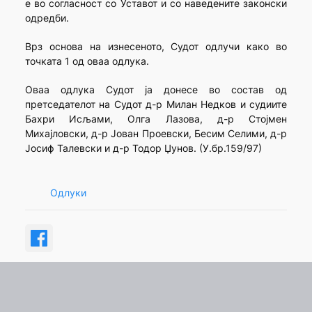
е во согласност со Уставот и со наведените законски
одредби.
Врз основа на изнесеното, Судот одлучи како во
точката 1 од оваа одлука.
Оваа одлука Судот ја донесе во состав од
претседателот на Судот д-р Милан Недков и судиите
Бахри Исљами, Олга Лазова, д-р Стојмен
Михајловски, д-р Јован Проевски, Бесим Селими, д-р
Јосиф Талевски и д-р Тодор Џунов. (У.бр.159/97)
Одлуки