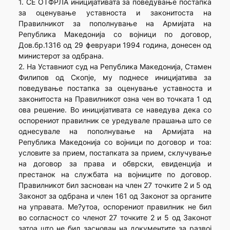
1. СЕ ОТФРЛА иницијативата за поведување постапка
за оценување уставноста и законитоста на
Правилникот за пополнување на Армијата на
Република Македонија со војници по договор,
Дов.бр.1316 од 29 февруари 1994 година, донесен од
министерот за одбрана.
2. На Уставниот суд на Република Македонија, Стамен
Филипов од Скопје, му поднесе иницијатива за
поведување постапка за оценување уставноста и
законитоста на Правилникот озна чен во точката 1 од
ова решение. Во иницијативата се наведува дека со
оспорениот правилник се уредувале прашања што се
однесувале на пополнување на Армијата на
Република Македонија со војници по договор и тоа:
условите за прием, постапката за прием, склучување
на договор за права и обврски, евиденција и
престанок на службата на војниците по договор.
Правилникот бил заснован на член 27 точките 2 и 5 од
Законот за одбрана и член 161 од Законот за органите
на управата. Ме?утоа, оспорениот правилник не бил
во согласност со членот 27 точките 2 и 5 од Законот
затоа што не бил заснован на документите за развој