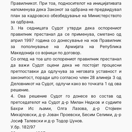
Правилникот. При тоа, подносителот на иницијативата
напоменува дека Законот за одбрана не предвидувал
план за кадровско обезбедување на Министерството
за одбрана.
3. На седницата Судот утврди дека оспорениот
правилник престанал да се применува, сметано од
април 1997 година со донесување на нов Правилник
за пополнување на Армијата на Република
Македонија со војници по договор.
Со оглед на тоа што оспорениот правилник престанал
да важи Судот оцени дека не постојат процесни
претпоставки да одлучува за неговата уставност и
законитост, поради што согласно член 28 алинеја 3 од
Деловникот на Судот, одлучи како во точката 1 од ова
решение.
4. Ова решение Судот го донесе во состав од
претседателот на Судот д-р Милан Недков и судиите
Бахри Ис љами, Олга Лазова, д-р Стојмен
Михајловски, д-р Јован Проевски, Бесим Селими, д-р
Јосиф Талевски и д-р Тодор Џунов.
У.бр. 182/97