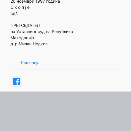
26 ноември 1997 година
С к о п ј е
сд/.
ПРЕТСЕДАТЕЛ
на Уставниот суд на Република
Македонија
д-р Милан Недков
Решенија