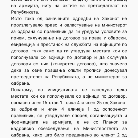
на армијата, ниту на актите на претседателот на
Републиката.
Исто така од означените одредби на Законот не
произлегувало право и овластување на министерот
за одбрана со правилник да ги уредува условите за
прием, склучување на договор за права и обврски,
евиденција и престанок на службата на војниците по
договор, туку само да ги утврдува местата кои се
пополнувале со војници по договор и да склучува
договори со нив (конкретен договор), што значело
дека за овие прашања општи прописи донесувал
претседателот на Републиката, а не министерот за
одбрана.
Понатаму, во иницијативата се наведува дека
местата кои се пополнувале со војници по договор,
согласно член 15 став 1 точка 4 и член 25 од Законот
за одбрана и член 4 алинеја 1 од оспорениот
правилник, се утврдувале според организацијата и
формацијата на армијата, а не со Планот за
кадровско обезбедување на Министерството за
одбрана, како што било предвидено во членот 2 од