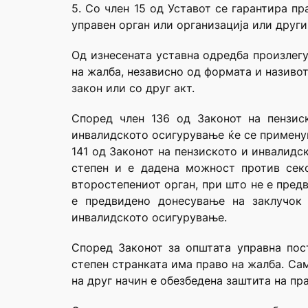
5. Со член 15 од Уставот се гарантира п
управен орган или организација или друг
Од изнесената уставна одредба произлегу
на жалба, независно од формата и називо
закон или со друг акт.
Според член 136 од Законот на пензис
инвалидското осигурување ќе се применув
141 од Законот на пензиското и инвалид
степен и е дадена можност против сек
второстепениот орган, при што не е пред
е предвидено донесување на заклучок
инвалидското осигурување.
Според Законот за општата управна пос
степен странката има право на жалба. Са
на друг начин е обезбедена заштита на пра