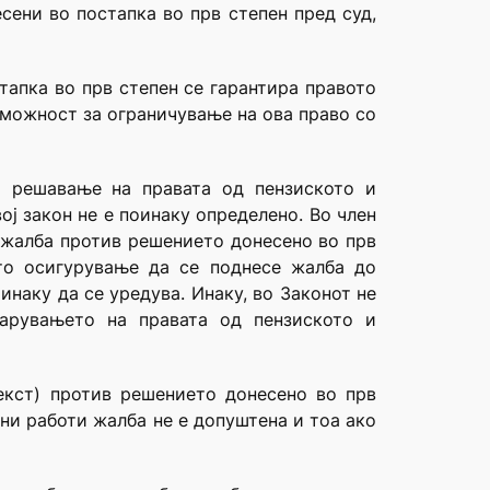
сени во постапка во прв степен пред суд,
тапка во прв степен се гарантира правото
 можност за ограничување на ова право со
а решавање на правата од пензиското и
ј закон не е поинаку определено. Во член
 жалба против решението донесено во прв
то осигурување да се поднесе жалба до
наку да се уредува. Инаку, во Законот не
арувањето на правата од пензиското и
екст) против решението донесено во прв
ни работи жалба не е допуштена и тоа ако