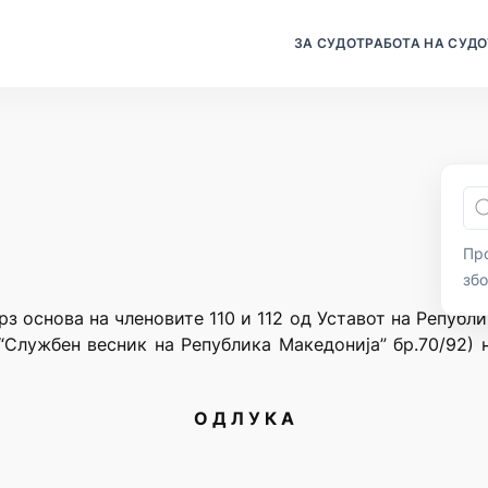
ЗА СУДОТ
РАБОТА НА СУДО
Про
зб
рз основа на членовите 110 и 112 од Уставот на Републ
“Службен весник на Република Македонија” бр.70/92)
О Д Л У К А