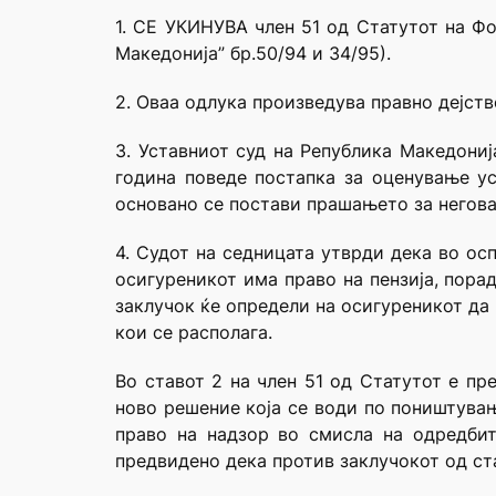
1. СЕ УКИНУВА член 51 од Статутот на Ф
Македонија” бр.50/94 и 34/95).
2. Оваа одлука произведува правно дејств
3. Уставниот суд на Република Македониј
година поведе постапка за оценување ус
основано се постави прашањето за неговат
4. Судот на седницата утврди дека во ос
осигуреникот има право на пензија, пор
заклучок ќе определи на осигуреникот да
кои се располага.
Во ставот 2 на член 51 од Статутот е пр
ново решение која се води по поништува
право на надзор во смисла на одредбит
предвидено дека против заклучокот од ста