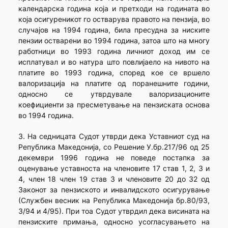
календарска година која и претходи на годината во
која осигуреникот го остварува правото на пензија, во
случајов на 1994 година, била пресудна за ниските
пензии остварени во 1994 година, затоа што на многу
работници во 1993 година личниот доход им се
исплатувал и во натура што повлијаело на нивото на
платите во 1993 година, според кое се вршело
валоризација на платите од поранешните години,
односно се утврдувале валоризационите
коефициенти за пресметување на пензиската основа
во 1994 година.
3. На седницата Судот утврди дека Уставниот суд на
Република Македонија, со Решение У.бр.217/96 од 25
декември 1996 година не поведе постапка за
оценување уставноста на членовите 17 став 1, 2, 3 и
4, член 18 член 19 став 3 и членовите 20 до 32 од
Законот за пензиското и инвалидското осигурување
(Службен весник на Република Македонија бр.80/93,
3/94 и 4/95). При тоа Судот утврдил дека висината на
пензиските примања, односно усогласувањето на