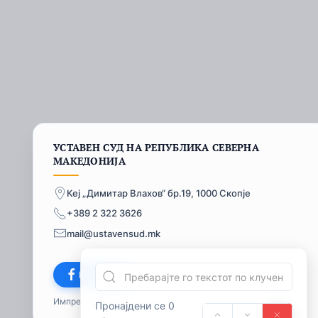
УСТАВЕН СУД НА РЕПУБЛИКА СЕВЕРНА
МАКЕДОНИЈА
Кеј „Димитар Влахов“ бр.19, 1000 Скопје
+389 2 322 3626
mail@ustavensud.mk
Facebook
Импресум
© 2026
Пронајдени се 0