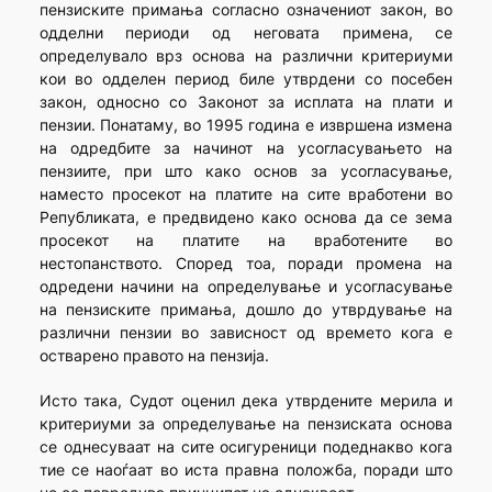
пензиските примања согласно означениот закон, во
одделни периоди од неговата примена, се
определувало врз основа на различни критериуми
кои во одделен период биле утврдени со посебен
закон, односно со Законот за исплата на плати и
пензии. Понатаму, во 1995 година е извршена измена
на одредбите за начинот на усогласувањето на
пензиите, при што како основ за усогласување,
наместо просекот на платите на сите вработени во
Републиката, е предвидено како основа да се зема
просекот на платите на вработените во
нестопанството. Според тоа, поради промена на
одредени начини на определување и усогласување
на пензиските примања, дошло до утврдување на
различни пензии во зависност од времето кога е
остварено правото на пензија.
Исто така, Судот оценил дека утврдените мерила и
критериуми за определување на пензиската основа
се однесуваат на сите осигуреници подеднакво кога
тие се наоѓаат во иста правна положба, поради што