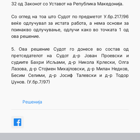
32 од Законот со Уставот на Република Македонија.
Со оглед на тоа што Судот по предметот У.бр.217/96
веќе одлучувал за истата работа, а нема основи за
поинакво одлучување, одлучи како во точката 1 од
ова решение.
5. Ова решение Судот го донесе во состав од
претседателот на Судот д-р Јован Проевски и
судиите Бахри Исљами, д-р Никола Крлески, Олга
Лазова, д-р Стојмен Михајловски, д-р Милан Недков,
Бесим Селими, д-р Јосиф Талевски и д-р Тодор
Џунов. (У.бр.7/97)
Решенија