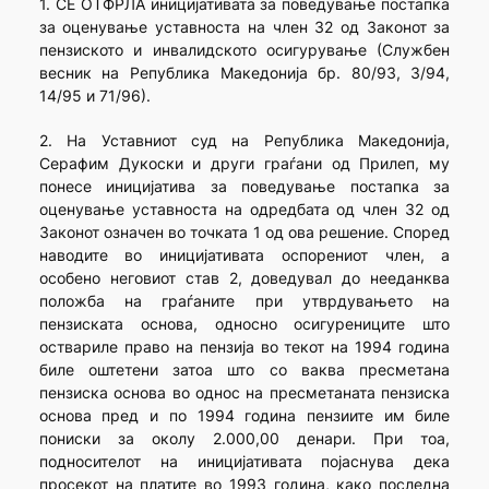
1. СЕ ОТФРЛА иницијативата за поведување постапка
за оценување уставноста на член 32 од Законот за
пензиското и инвалидското осигурување (Службен
весник на Република Македонија бр. 80/93, 3/94,
14/95 и 71/96).
2. На Уставниот суд на Република Македонија,
Серафим Дукоски и други граѓани од Прилеп, му
понесе иницијатива за поведување постапка за
оценување уставноста на одредбата од член 32 од
Законот означен во точката 1 од ова решение. Според
наводите во иницијативата оспорениот член, а
особено неговиот став 2, доведувал до нееданква
положба на граѓаните при утврдувањето на
пензиската основа, односно осигурениците што
оствариле право на пензија во текот на 1994 година
биле оштетени затоа што со ваква пресметана
пензиска основа во однос на пресметаната пензиска
основа пред и по 1994 година пензиите им биле
пониски за околу 2.000,00 денари. При тоа,
подносителот на иницијативата појаснува дека
просекот на платите во 1993 година, како последна