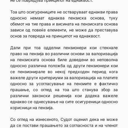
не се повредува принципот на еднаквост.
Тоа што осигурениците не остваруваат еднакви права
односно немаат еднаква пензиска основа, туку
обемот на тие права и висината на пензиската основа
зависи од повеќе елементи, не може да преставува
основ за повреда на принципот на еднаквост.
Дали при тоа одделни пензионери кои стекнале
право на пензија во различни основи за валоризација
на пензиската основа биле доведени во неповолна
односно различна положба од други пензионери кои
се пензионирале во некој предходен период кога
важеле други критериуми за валоризација на платите
односно за усогласување на пензиите е фактичко
прашање, со оглед на тоа што станува збор за
различни законски решенија кои додека важеле
еднакво се однесување на сите осигуреници односно
корисници на пензија.
Со оглед на изнесеното, Судот оценил дека не може
да се постави прашањето за согласноста и на членот