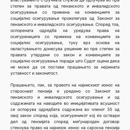
степен за правата од пензиското и инвалидското
осигурување со примена на конвенциите за
социјално осигурување произлегува од Законот за
пензиското и инвалидското осигурување. Според тоа,
оспорената одредба на уредува права на
осигурениците со примена на конвенциите за
социјално осигурување, туку врз основа на
овластувањето донесува решение во прв степен за
правата утврдени со закон и конвенциите за
социјално осигурување поради што Судот оцени дека
не може да се постави прашањето за нејзината
уставност и законитост.
Прашањето, пак, за правото на најнискиот износ на
староснаат пензија е уредено со Законот за
пензиското и инвалидското осигурување и од
содржината на наводите во иницијативата всушност
се оспорува одредбата содржана во членот 35 од
овој закон според која, осигуреникот кој ќе оствари
дел од пензијата според меѓународен договор
стекнува право на најнизок износ на саросна пензија