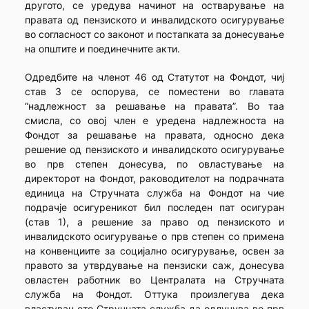
другото, се уредува начинот на остварување на
правата од пензиското и инвалидското осигурување
во согласност со законот и постапката за донесување
на општите и поединечните акти.
Одредбите на членот 46 од Статутот на Фондот, чиј
став 3 се оспорува, се поместени во главата
“надлежност за решавање на правата”. Во таа
смисла, со овој член е уредена надлежноста на
Фондот за решавање на правата, односно дека
решение од пензиското и инвалидското осигурување
во прв степен донесува, по овластување на
директорот на Фондот, раководителот на подрачната
единица на Стручната служба на Фондот на чие
подрачје осигуреникот бил последен пат осигуран
(став 1), а решение за право од пензиското и
инвалидското осигурување о прв степен со примена
на конвенциите за социјално осигурување, освен за
правото за утврдување на пензиски саж, донесува
овластен работник во Централата на Стручната
служба на Фондот. Оттука произлегува дека
властувањето Стручната служба да одлучува во прв