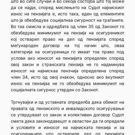
што во сите случаи и во секоја состојба што тој може
да се најде, според мислењето на Судот најнискиот
износ на пензијата е, исто така, еден од елементите
што ја обезбедува социјалнаа сигурност на граѓаните.
Во таа смисла и одредбата од член 35 од Законот го
обезбедува минимумот на пензија на осигуреникот
кој остварил право на дел од пензијата според
меѓународен договор на тој начин што, оваа
категорија на осигуреници го имаат тоа право под
услови ако износот на пензијата определен според
овој закон и странската пензија не го надминува
износот на најнискаа пензчија определена според
член 34, исто од овој зчакон, односно ако вкупниот
износ на пензијаа не го обезбедува минимумот на
социјалната сигурнос утврден со Законот.
Тргнувајки и од уставната определба дека обемот на
правата од пензиското и инвалидското осигурување
се утврдуваат со закон и колективен договор Судот
смета дека законодавецот е овластен да ги определи
и условите и износот на најниската пензија и за
осигурениците што оствариле дел од пензијата