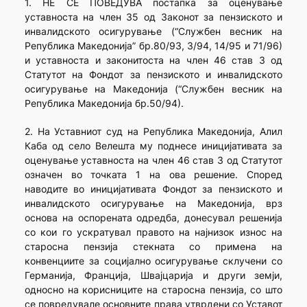
1. НЕ СЕ ПОВЕДУВА постапка за оценување
уставноста на член 35 од Законот за пензиското и
инвалидското осигурување (“Службен весник на
Република Македонија” бр.80/93, 3/94, 14/95 и 71/96)
и уставноста и законитоста на член 46 став 3 од
Статутот на Фондот за пензиското и инвалидското
осигурување на Македонија (“Службен весник на
Република Македонија бр.50/94).
2. На Уставниот суд на Република Македонија, Алил
Каба од село Велешта му поднесе иницијативата за
оценување уставноста на член 46 став 3 од Статутот
означен во точката 1 на ова решение. Според
наводите во иницијативата Фондот за пензиското и
инвалидското осигурување на Македонија, врз
основа на оспорената одредба, донесувал решенија
со кои го ускратувал правото на најнизок износ на
старосна пензија стекната со примена на
конвенциите за социјално осигурување склучени со
Германија, Франција, Швајцарија и други земји,
односно на корисниците на старосна пензија, со што
се повредувале основните права утврдени со Уставот