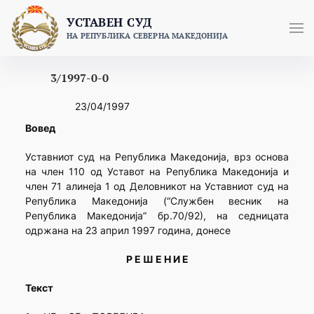
Skip
УСТАВЕН СУД
to
НА РЕПУБЛИКА СЕВЕРНА МАКЕДОНИЈА
content
3/1997-0-0
23/04/1997
Вовед
Уставниот суд на Република Македонија, врз основа
на член 110 од Уставот на Република Македонија и
член 71 алинеја 1 од Деловникот на Уставниот суд на
Република Македонија (“Службен весник на
Република Македонија” бр.70/92), на седницата
одржана на 23 април 1997 година, донесе
Р Е Ш Е Н И Е
Текст