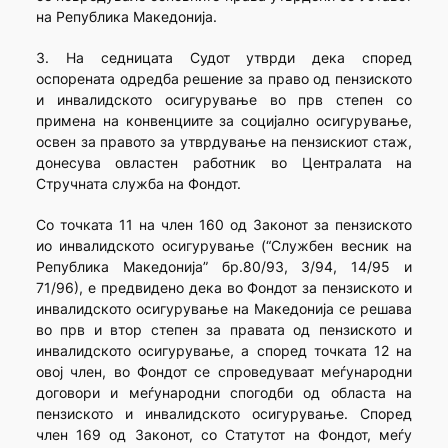
на Република Македонија.
3. На седницата Судот утврди дека според
оспорената одредба решение за право од пензиското
и инвалидското осигурување во прв степен со
примена на конвенциите за социјално осигурување,
освен за правото за утврдување на пензискиот стаж,
донесува овластен работник во Централата на
Стручната служба на Фондот.
Со точката 11 на член 160 од Законот за пензиското
ио инвалидското осигурување (“Службен весник на
Република Македонија” бр.80/93, 3/94, 14/95 и
71/96), е предвидено дека во Фондот за пензиското и
инвалидското осигурување на Македонија се решава
во прв и втор степен за правата од пензиското и
инвалидското осигурување, а според точката 12 на
овој член, во Фондот се спроведуваат меѓународни
договори и меѓународни спогодби од областа на
пензиското и инвалидското осигурување. Според
член 169 од Законот, со Статутот на Фондот, меѓу