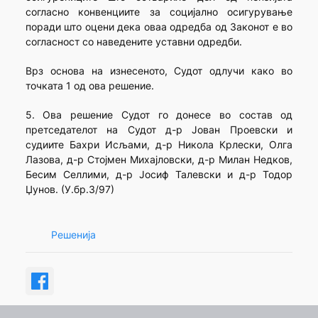
согласно конвенциите за социјално осигурување
поради што оцени дека оваа одредба од Законот е во
согласност со наведените уставни одредби.
Врз основа на изнесеното, Судот одлучи како во
точката 1 од ова решение.
5. Ова решение Судот го донесе во состав од
претседателот на Судот д-р Јован Проевски и
судиите Бахри Исљами, д-р Никола Крлески, Олга
Лазова, д-р Стојмен Михајловски, д-р Милан Недков,
Бесим Селлими, д-р Јосиф Талевски и д-р Тодор
Џунов. (У.бр.3/97)
Решенија