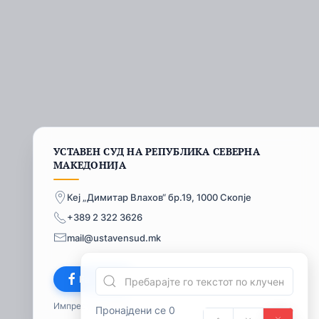
УСТАВЕН СУД НА РЕПУБЛИКА СЕВЕРНА
МАКЕДОНИЈА
Кеј „Димитар Влахов“ бр.19, 1000 Скопје
+389 2 322 3626
mail@ustavensud.mk
Facebook
Импресум
© 2026
Пронајдени се 0