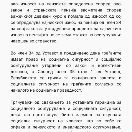
ако износот на пензијата определена според овој
закон и странската пензија засметана според
важечкиот девизен курс е помала од износот од кој
се определува најнискиот износ на пензија од член 34
на овој закон за утврдување процентот на најнискиот
износ на пензијата не се зема стажот на осигурување
навршен во странство.
Во член 34 од Уставот е предвидено дека граѓаните
имаат право на социјална сигурност и социјално
осигурување утврдени со закон и колективен
договор, а Според член 35 став 1 од Уставот,
Републиката се грижи за социјалната заштита и
социјалната сигурност на граѓаните согласно со
начелото на социјална праведност.
Тргнувајки од сваќањето за уставната гаранција за
социјалното осигурување и социјалната сигурност,
дека таа претставува битен елемент на вкупната
социјална сигурност на човекот што во себе го
опфаќа и пензиското и инвалидското осигурување,