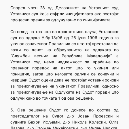
Според член 28 од Деловникот на Уставниот суд
Уставниот суд ќе ја отфрли иницијативата ако постојат
процесни пречки за одлучување по иницијативата.
Со оглед на тоа што во конкретниов случај Уставниот
суд со одлука У.бр.13/96 од 26 јуни 1996 година го
укинал означениот Правилник со што тој престанал да
важи со денот на објавувањето на одлуката во
“Службен весник на Република Македонија” а
Уставниот суд нема надлежност за враќање во
правниот поредок на актот што го укинал или
поништил, затоа што неговите одлуки се конечни и
извршни Судот оцени дека не постојат уставни основи
за преиспитување на укинатиот Правилник, односно
за преиспитување на Одлуката на Судот поради што
одлучи како во точката 1 од ова решение.
5. Ова решение Судот го донесе во состав од
претседателот на Судот д-р Јован Проевски и
судиите Бахри Исљами, д-р Никола Крлески, Олга
Лазова, д-р Стојмен Михајловски, д-р Милан Недков,