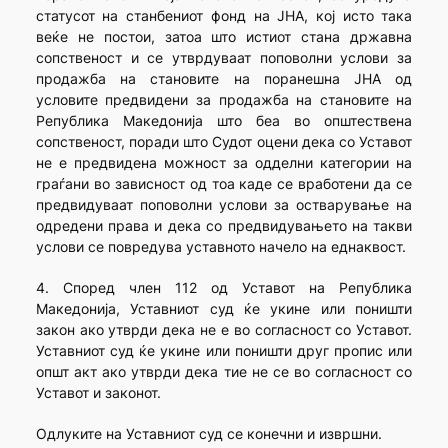
статусот на станбениот фонд на ЈНА, кој исто така
веќе не постои, затоа што истиот стана државна
сопственост и се утврдуваат поповолни услови за
продажба на становите на поранешна ЈНА од
условите предвидени за продажба на становите на
Република Македонија што беа во општествена
сопственост, поради што Судот оцени дека со Уставот
не е предвидена можност за одделни категории на
граѓани во зависност од тоа каде се вработени да се
предвидуваат поповолни услови за остварување на
одредени права и дека со предвидувањето на такви
услови се повредува уставното начело на еднаквост.
4. Според член 112 од Уставот на Република
Македонија, Уставниот суд ќе укине или поништи
закон ако утврди дека не е во согласност со Уставот.
Уставниот суд ќе укине или поништи друг пропис или
општ акт ако утврди дека тие не се во согласност со
Уставот и законот.
Одлуките на Уставниот суд се конечни и извршни.