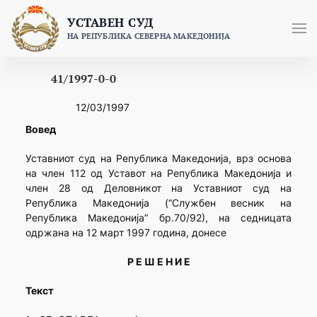
Skip
УСТАВЕН СУД
to
НА РЕПУБЛИКА СЕВЕРНА МАКЕДОНИЈА
content
41/1997-0-0
12/03/1997
Вовед
Уставниот суд на Република Македонија, врз основа
на член 112 од Уставот на Република Македонија и
член 28 од Деловникот на Уставниот суд на
Република Македонија (“Службен весник на
Република Македонија” бр.70/92), на седницата
одржана на 12 март 1997 година, донесе
Р Е Ш Е Н И Е
Текст