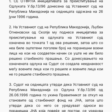
1. СЕ ОТФРЛА иницијативата за преиспитување на
Одлуката У.бр.13/96 донесена од Уставниот суд на
Република Македонија на седницата одржана на 26
јуни 1996 година.
2. На Уставниот суд на Република Македонија, Љубен
Огненовски од Скопје му поднесе иницијатива за
преиспитување на одлуката на Уставниот суд
означена во точката 1 од ова решение, затоа што со
неа биле оштетени поголем број на поранешни воени
лица на кои на соодветен начин се уште не им било
решено станбеното прашање. Со донесувањето на
означената одлука на Судот се создала нееднаквост
меѓу воените лица кои го решиле и воените лица кои
не го решиле станбеното прашање.
3. Судот на седницата утврди дека Уставниот суд на
Република Македонија со Одлука У.бр.13/96 од
26.06.1996 година го укина Правилникот за откуп на
становите од станбениот фонд на ЈНА, затоа што
утврди дека со него се уредуваат односи во
поранешна ЈНА која повеќе не постои, се уредува