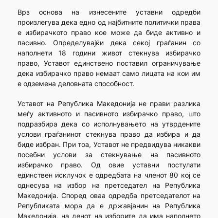
Врз основа на изнесените уставни одредби
произлегува дека едно од најбитните политички права
е избирачкото право кое може да биде активно и
пасивно. Определувајќи дека секој граѓанин со
наполнети 18 години живот стекнува избирачко
право, Уставот единствено поставил ограничување
дека избирачко право немаат само лицата на кои им
е одземена деловната способност.
Уставот на Република Македонија не прави разлика
меѓу активното и пасивното избирачко право, што
подразбира дека со исполнувањето на утврдените
услови граѓанинот стекнува право да избира и да
биде избран. При тоа, Уставот не предвидува никакви
посебни услови за стекнување на пасивното
избирачко право. Од овие уставни постулати
единствен исклучок е одредбата на членот 80 кој се
однесува на избор на претседател на Република
Македонија. Според оваа одредба претседателот на
Републиката мора да е државјанин на Република
Македонија, на денот на изборите да има наполнето