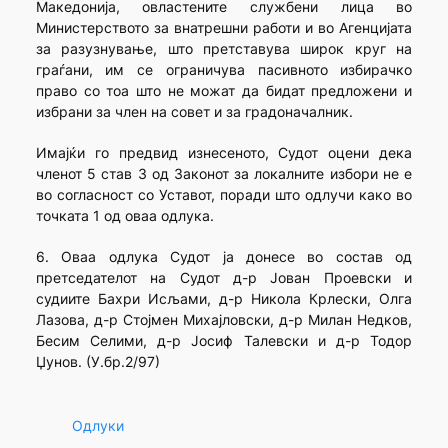
Македонија, овластените службени лица во
Министерството за внатрешни работи и во Агенцијата
за разузнување, што претставува широк круг на
граѓани, им се ограничува пасивното избирачко
право со тоа што не можат да бидат предложени и
избрани за член на совет и за градоначалник.
Имајќи го предвид изнесеното, Судот оцени дека
членот 5 став 3 од Законот за локалните избори не е
во согласност со Уставот, поради што одлучи како во
точката 1 од оваа одлука.
6. Оваа одлука Судот ја донесе во состав од
претседателот на Судот д-р Јован Проевски и
судиите Бахри Исљами, д-р Никола Крлески, Олга
Лазова, д-р Стојмен Михајловски, д-р Милан Недков,
Бесим Селими, д-р Јосиф Талевски и д-р Тодор
Џунов. (У.бр.2/97)
Одлуки