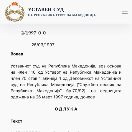
Skip
УСТАВЕН СУД
to
НА РЕПУБЛИКА СЕВЕРНА МАКЕДОНИЈА
content
2/1997-0-0
26/03/1997
Вовед
Уставниот суд на Република Македонија, врз основа
на член 110 од Уставот на Република Македонија и
член 70 став 1 алинеја 1 од Деловникот на Уставниот
суд на Република Македонија (“Службен весник на
Република Македонија” бр.70/92), на седницата
одржана на 26 март 1997 година, донесе
О Д Л У К А
Текст