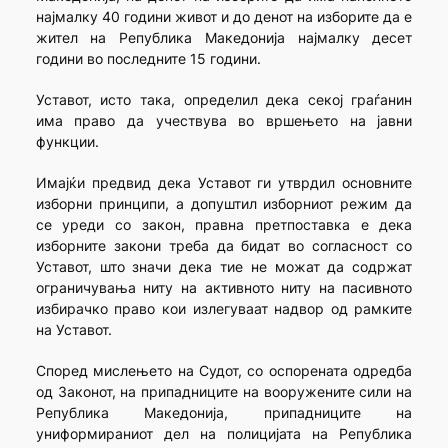
најмалку 40 години живот и до денот на изборите да е
жител на Република Македонија најмалку десет
години во последните 15 години.
Уставот, исто така, определил дека секој граѓанин
има право да учествува во вршењето на јавни
функции.
Имајќи предвид дека Уставот ги утврдил основните
изборни принципи, а допуштил изборниот режим да
се уреди со закон, правна претпоставка е дека
изборните закони треба да бидат во согласност со
Уставот, што значи дека тие не можат да содржат
ограничувања ниту на активното ниту на пасивното
избирачко право кои излегуваат надвор од рамките
на Уставот.
Според мислењето на Судот, со оспорената одредба
од Законот, на припадниците на вооружените сили на
Република Македонија, припадниците на
униформираниот дел на полицијата на Република