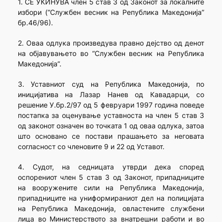
1. СЕ УКИНУВА член 5 став 3 од Законот за локалните
избори (“Службен весник на Република Македонија”
бр.46/96).
2. Оваа одлука произведува правно дејство од денот
на објавувањето во “Службен весник на Република
Македонија”.
3. Уставниот суд на Република Македонија, по
иницијатива на Лазар Нанев од Кавадарци, со
решение У.бр.2/97 од 5 февруари 1997 година поведе
постапка за оценување уставноста на член 5 став 3
од законот означен во точката 1 од оваа одлука, затоа
што основано се постави прашањето за неговата
согласност со членовите 9 и 22 од Уставот.
4. Судот, на седницата утврди дека според
оспорениот член 5 став 3 од Законот, припадниците
на вооружените сили на Република Македонија,
припадниците на униформираниот дел на полицијата
на Република Македонија, овластените службени
лица во Министерството за внатрешни работи и во