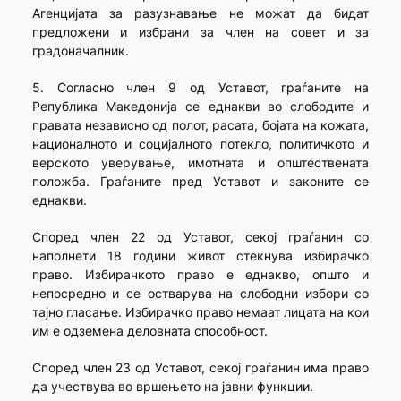
Агенцијата за разузнавање не можат да бидат
предложени и избрани за член на совет и за
градоначалник.
5. Согласно член 9 од Уставот, граѓаните на
Република Македонија се еднакви во слободите и
правата независно од полот, расата, бојата на кожата,
националното и социјалното потекло, политичкото и
верското уверување, имотната и општествената
положба. Граѓаните пред Уставот и законите се
еднакви.
Според член 22 од Уставот, секој граѓанин со
наполнети 18 години живот стекнува избирачко
право. Избирачкото право е еднакво, општо и
непосредно и се остварува на слободни избори со
тајно гласање. Избирачко право немаат лицата на кои
им е одземена деловната способност.
Според член 23 од Уставот, секој граѓанин има право
да учествува во вршењето на јавни функции.