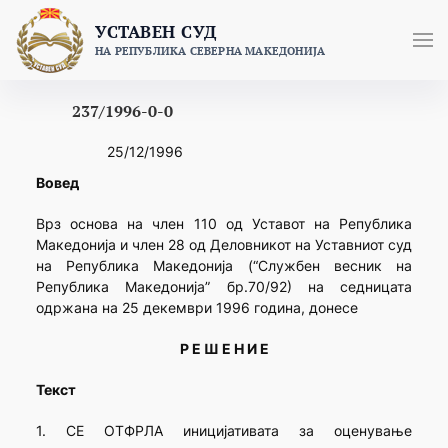
Skip
УСТАВЕН СУД
to
НА РЕПУБЛИКА СЕВЕРНА МАКЕДОНИЈА
content
237/1996-0-0
25/12/1996
Вовед
Врз основа на член 110 од Уставот на Република
Македонија и член 28 од Деловникот на Уставниот суд
на Република Македонија (“Службен весник на
Република Македонија” бр.70/92) на седницата
одржана на 25 декември 1996 година, донесе
Р Е Ш Е Н И Е
Текст
1. СЕ ОТФРЛА иницијативата за оценување