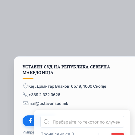
УСТАВЕН СУД НА РЕПУБЛИКА СЕВЕРНА
МАКЕДОНИЈА
Кеј „Димитар Влахов“ бр.19, 1000 Скопје
+389 2 322 3626
mail@ustavensud.mk
Facebook
Импресум
© 2026
Пронајдени се 0