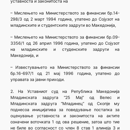
уставноста и законитоста на
– Мислењето на Министерството за финансии бр.14-
298/3 од 2 март 1994 година, упатено до Сојузот на
младинските и студентските задруги во Македонија,
– Мислењето на Министерството за финансии бр.09-
3356/1 од 26 април 1996 година, упатено до Сојузот
на младинските и студенските задруги на
Македонија, и
– Известувањето на Министерството за финансии
бр.16-697/1 од 21 мај 1996 година, упатено до
управата за јавни приходи.
2. На Уставниот суд на Република Македонија
Младинската задруга “25 Мај” од Велес и
Младинската задруга “Младинец” од Скопје му
поднесоа иницијатива за поведување постапка за
оценување уставноста и законитоста на актите
означени воточката 1 од ова решение, затоа што тие
не биле во согласност со член 8 став 1 алинеја 3 и