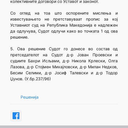
колективните договори со Уставот и законот.
Со оглед на тоа што оспорените мислења и
известувањето не претставуваат пропис за кој
Уставниот суд на Република Македонија е надлежен
да одлучува, Судот одлучи како во точката 1 од ова
решение.
5. Ова решение Судот го донесе во состав од
претседателот на Судот д-р Јован Проевски и
судиите Бахри Исљами, д-р Никола Крлески, Олга
Лазова, д-р Стојмен Михајловски, д-р Милан Недков,
Бесим Селими, д-р Јосиф Талевски и д-р Тодор
Џунов. (У.бр.237/96)
Решенија