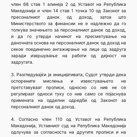
член 68 став 1 алинеја 2 од Уставот на Република
Македонија и член 14 став 1 точка 10 од Законот за
пресоналниот данок од доход, затоа што
Министерството за финансии не е надлежно да го
толкува значењето за персоналниот данок од доход,
и да го утврди начинот на пресметување на
даночната основа на персоналниот данок од доход на
секое поединечно ангажирање на лице од задруга
заради извршување на работи од дејност на
задругата.
3. Разгледувајќи ја иницијативата, Судот утврди дека
оспорените мислења и известувањето не
претставуваат прописи, односно со нив не се
регулираат односи туку со нив само се појаснува
примената на одделни одредби од Законот за
персоналниот данок од доход.
4. Согласно член 110 од Уставот на Република
Македонија, Уставниот суд на Република Македонија
одлучува за согласноста на другите прописи и на