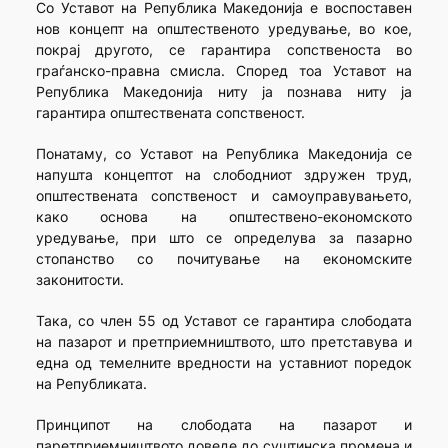
Со Уставот на Република Македонија е воспоставен
нов концепт на општественото уредување, во кое,
покрај другото, се гарантира сопственоста во
граѓанско-правна смисла. Според тоа Уставот на
Република Македонија ниту ја познава ниту ја
гарантира општествената сопственост.
Понатаму, со Уставот на Република Македонија се
напушта концептот на слободниот здружен труд,
општествената сопственост и самоуправувањето,
како основа на општествено-економското
уредување, при што се определува за пазарно
стопанство со почитување на економските
законитости.
Така, со член 55 од Уставот се гарантира слободата
на пазарот и претприемништвото, што претставува и
една од темелните вредности на уставниот поредок
на Републиката.
Принципот на слободата на пазарот и
паретприемништвото доведе до суштинска промена и