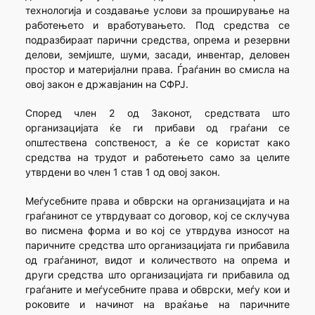
технологија и создавање услови за проширување на
работењето и вработувањето. Под средства се
подразбираат парични средства, опрема и резервни
делови, земјиште, шуми, засади, инвентар, деловен
простор и материјални права. Ѓраѓанин во смисла на
овој закон е државјанин на СФРЈ.
Според член 2 од Законот, средствата што
организацијата ќе ги прибави од граѓани се
општествена сопственост, а ќе се користат како
средства на трудот и работењето само за целите
утврдени во член 1 став 1 од овој закон.
Меѓусебните права и обврски на организацијата и на
граѓанинот се утврдуваат со договор, кој се склучува
во писмена форма и во кој се утврдува износот на
паричните средства што организацијата ги прибавила
од граѓанинот, видот и количеството на опрема и
други средства што организацијата ги прибавила од
граѓаните и меѓусебните права и обврски, меѓу кои и
роковите и начинот на враќање на паричните