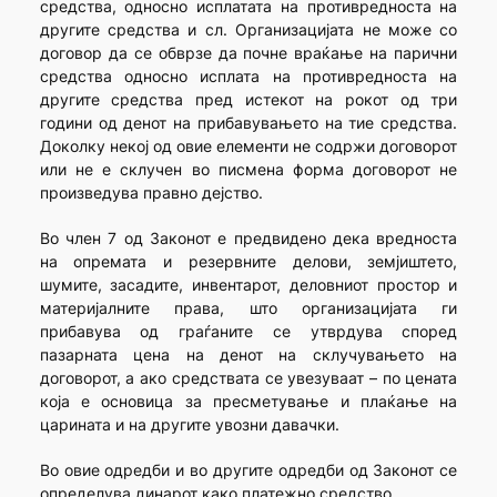
средства, односно исплатата на противредноста на
другите средства и сл. Организацијата не може со
договор да се обврзе да почне враќање на парични
средства односно исплата на противредноста на
другите средства пред истекот на рокот од три
години од денот на прибавувањето на тие средства.
Доколку некој од овие елементи не содржи договорот
или не е склучен во писмена форма договорот не
произведува правно дејство.
Во член 7 од Законот е предвидено дека вредноста
на опремата и резервните делови, земјиштето,
шумите, засадите, инвентарот, деловниот простор и
материјалните права, што организацијата ги
прибавува од граѓаните се утврдува според
пазарната цена на денот на склучувањето на
договорот, а ако средствата се увезуваат – по цената
која е основица за пресметување и плаќање на
царината и на другите увозни давачки.
Во овие одредби и во другите одредби од Законот се
определува динарот како платежно средство.