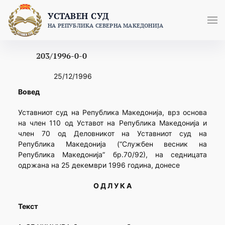
Skip
УСТАВЕН СУД
to
НА РЕПУБЛИКА СЕВЕРНА МАКЕДОНИЈА
content
203/1996-0-0
25/12/1996
Вовед
Уставниот суд на Република Македонија, врз основа
на член 110 од Уставот на Република Македонија и
член 70 од Деловникот на Уставниот суд на
Република Македонија (“Службен весник на
Република Македонија” бр.70/92), на седницата
одржана на 25 декември 1996 година, донесе
О Д Л У К А
Текст