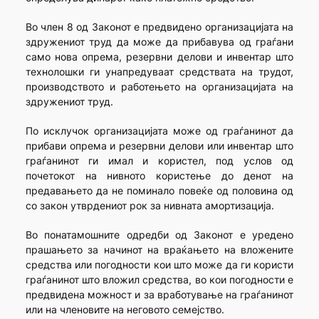
Во член 8 од Законот е предвидено организацијата на
здружениот труд да може да прибавува од граѓани
само нова опрема, резервни делови и инвентар што
технолошки ги унапредуваат средствата на трудот,
производството и работењето на организацијата на
здружениот труд.
По исклучок организацијата може од граѓанинот да
прибави опрема и резервни делови или инвентар што
граѓанинот ги имал и користел, под услов од
почетокот на нивното користење до денот на
предавањето да не поминало повеќе од половина од
со закон утврдениот рок за нивната амортизација.
Во понатамошните одредби од Законот е уредено
прашањето за начинот на враќањето на вложените
средства или погодности кои што може да ги користи
граѓанинот што вложил средства, во кои погодности е
предвидена можност и за вработување на граѓанинот
или на членовите на неговото семејство.