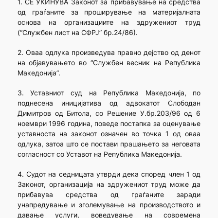
1. СЕ УКИНУВА Законот за прибавување на средства
од граѓаните за проширување на материјалната
основа на организациите на здружениот труд
(“Службен лист на СФРЈ” бр.24/86).
2. Оваа одлука произведува правно дејство од денот
на објавувањето во “Службен весник на Република
Македонија”.
3. Уставниот суд на Република Македонија, по
поднесена иницијатива од адвокатот Слободан
Димитров од Битола, со Решение У.бр.203/96 од 6
ноември 1996 година, поведе постапка за оценување
уставноста на законот означен во точка 1 од оваа
одлука, затоа што се постави прашањето за неговата
согласност со Уставот на Република Македонија.
4. Судот на седницата утврди дека според член 1 од
Законот, организација на здружениот труд може да
прибавува средства од граѓаните заради
унапредување и зголемување на производството и
давање услуги, воведување на современа