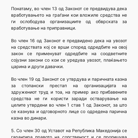
Понатаму, во член 13 од Законот се предвидува дека
вработувањето на граѓани кои вложиле средства не
ги ослободува организациите од обврската за
вработување на приправници.
Во член 16 од Законот е предвидено дека на увозот
на средствата кој се врши според одредбите на овој
закон се применуват одредбите на соодветните
сојузни закони со кои се уредува увозот, плаќањето
царина и други давачки.
Во член 19 од Законот се утврдува и паричната казна
за стопански престап на организацијата на
здружениот труд и тоа, на пример ако прибавените
средства не ги користи заради остварување на
целите утврдени во член 1 став 1 од Законот, за што
се казнува и одговорното лице со одредена парична
казна во динари.
5. Со член 30 од Уставот на Република Македонија се
гарантира правото на сопственост и се пропишува