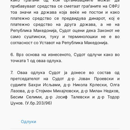
прибавуваат средства се сметаат граѓаните на СФРЈ
тоа значи на држава која веќе не постои и како
платежно средство се предвидува динарот, кој е
платежно средство на друга држава, а не на
Република Македонија, Судот оцени дека Законот не
само суштински, туку и терминолошки не е во
согласност со Уставот на Република Македонија.
6. Врз основа на изнесеното, Судот одлучи како во
точката 1 од оваа одлука.
7. Оваа одлука Судот ја донесе во состав од
претседателот на Судот д-р Јован Проевски и
судиите Бахри Исљами, д-р Никола Крлески, Олга
Лазова, д-р Стојмен Михајловски, д-р Милан Недков,
Бесим Селими, д-р Јосиф Талевски и д-р Тодор
Џунов. (У.бр.203/96)
Одлуки