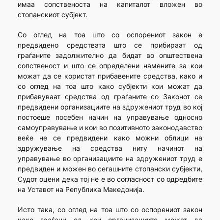
имаа сопственоста на капиталот вложен во
стопанскиот субјект.
Со оглед на тоа што со оспорениот закон е
предвидено средствата што се прибираат од
граѓаните задолжително да бидат во општествена
сопственост и што се определени намените за кои
можат да се користат прибавените средства, како и
со оглед на тоа што како субјекти кои можат да
прибавуваат средства од граѓаните со Законот се
предвидени организациите на здружениот труд во кој
постоеше посебен начин на управување односно
самоуправување и кои во позитивното законодавство
веќе не се предвидени како можни облици на
здружување на средства ниту начинот на
управување во организациите на здружениот труд е
предвиден и можен во сегашните стопански субјекти,
Судот оцени дека тој не е во согласност со одредбите
на Уставот на Република Македонија.
Исто така, со оглед на тоа што со оспорениот закон
како граѓани од кои организациите можат да