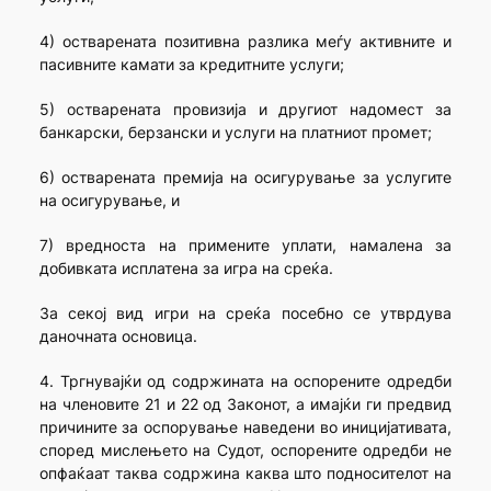
4) остварената позитивна разлика меѓу активните и
пасивните камати за кредитните услуги;
5) остварената провизија и другиот надомест за
банкарски, берзански и услуги на платниот промет;
6) остварената премија на осигурување за услугите
на осигурување, и
7) вредноста на примените уплати, намалена за
добивката исплатена за игра на среќа.
За секој вид игри на среќа посебно се утврдува
даночната основица.
4. Тргнувајќи од содржината на оспорените одредби
на членовите 21 и 22 од Законот, а имајќи ги предвид
причините за оспорување наведени во иницијативата,
според мислењето на Судот, оспорените одредби не
опфаќаат таква содржина каква што подносителот на