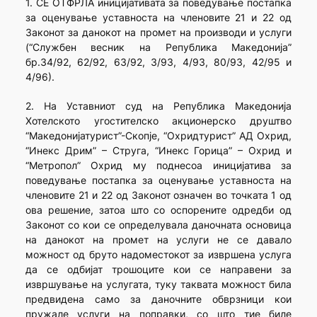
1. СЕ ОТФРЛА иницијативата за поведување постапка
за оценување уставноста на членовите 21 и 22 од
Законот за данокот на промет на производи и услуги
(“Службен весник на Република Македонија”
бр.34/92, 62/92, 63/92, 3/93, 4/93, 80/93, 42/95 и
4/96).
2. На Уставниот суд на Република Македонија
Хотелското угостителско акционерско друштво
“Македонијатурист”-Скопје, “Охридтурист” АД Охрид,
“Инекс Дрим” – Струга, “Инекс Горица” – Охрид и
“Метропол” Охрид му поднесоа иницијатива за
поведување постапка за оценување уставноста на
членовите 21 и 22 од Законот означен во точката 1 од
ова решение, затоа што со оспорените одредби од
Законот со кои се определувала даночната основица
на данокот на промет на услуги не се давало
можност од бруто надоместокот за извршена услуга
да се одбијат трошоците кои се направени за
извршување на услугата, туку таквата можност била
предвидена само за даночните обврзници кои
пружале услуги на поправки, со што тие биле