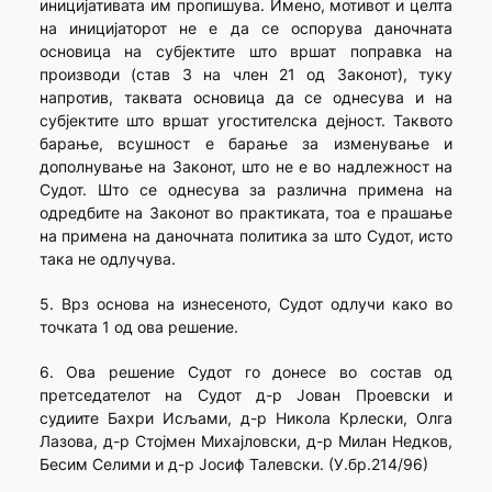
иницијативата им пропишува. Имено, мотивот и целта
на иницијаторот не е да се оспорува даночната
основица на субјектите што вршат поправка на
производи (став 3 на член 21 од Законот), туку
напротив, таквата основица да се однесува и на
субјектите што вршат угостителска дејност. Таквото
барање, всушност е барање за изменување и
дополнување на Законот, што не е во надлежност на
Судот. Што се однесува за различна примена на
одредбите на Законот во практиката, тоа е прашање
на примена на даночната политика за што Судот, исто
така не одлучува.
5. Врз основа на изнесеното, Судот одлучи како во
точката 1 од ова решение.
6. Ова решение Судот го донесе во состав од
претседателот на Судот д-р Јован Проевски и
судиите Бахри Исљами, д-р Никола Крлески, Олга
Лазова, д-р Стојмен Михајловски, д-р Милан Недков,
Бесим Селими и д-р Јосиф Талевски. (У.бр.214/96)