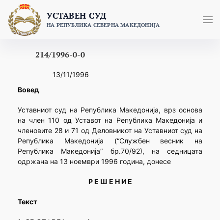
Skip
УСТАВЕН СУД
to
НА РЕПУБЛИКА СЕВЕРНА МАКЕДОНИЈА
content
214/1996-0-0
13/11/1996
Вовед
Уставниот суд на Република Македонија, врз основа
на член 110 од Уставот на Република Македонија и
членовите 28 и 71 од Деловникот на Уставниот суд на
Република Македонија (“Службен весник на
Република Македонија” бр.70/92), на седницата
одржана на 13 ноември 1996 година, донесе
Р Е Ш Е Н И Е
Текст