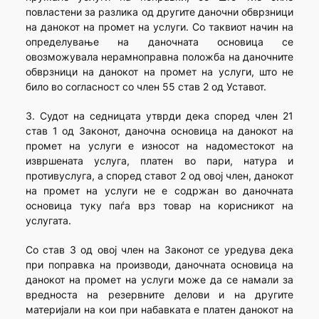
повластени за разлика од другите даночни обврзници
на данокот на промет на услуги. Со таквиот начин на
определување на даночната основица се
овозможувала нерамноправна положба на даночните
обврзници на данокот на промет на услуги, што не
било во согласност со член 55 став 2 од Уставот.
3. Судот на седницата утврди дека според член 21
став 1 од Законот, даночна основица на данокот на
промет на услуги е износот на надоместокот на
извршената услуга, платен во пари, натура и
противуслуга, а според ставот 2 од овој член, данокот
на промет на услуги не е содржан во даночната
основица туку паѓа врз товар на корисникот на
услугата.
Со став 3 од овој член на Законот се уредува дека
при поправка на производи, даночната основица на
данокот на промет на услуги може да се намали за
вредноста на резервните делови и на другите
материјали на кои при набавката е платен данокот на