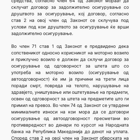
средства, согласно член 64 од Законот мораат да
склучат договор за задолжително осигурување со
друштвото за осигурување, кој договор, согласно
став 2 на овој член од Законот се склучува под
услови под кои друштвото за осигурување ќе врши
задолжително осигурување.
Во член 71 став 1 од Законот е предвидено дека
сопственикот односно корисникот на моторно возило
и приклучно возило е должен да склучи договор за
осигурување од одговорност за штета што со
употреба на моторно возило (осигурување од
автоодговорност) ќе им ја причини на трети лица
поради смрт, повреда на телото, нарушување на
здравјето, уништување или оштетување на предмети,
освен од одговорност за штета на предметите што ги
примил на превоз. Во член 74 од Законот се утврдени
минималните износи на кои мора да се договори
осигурување од автоодговорност пресметани во
противвредност во денари по курсот на Народната
банка на Република Македонија до денот на уплата.
Според став 2 на овој член на Законот обврската на