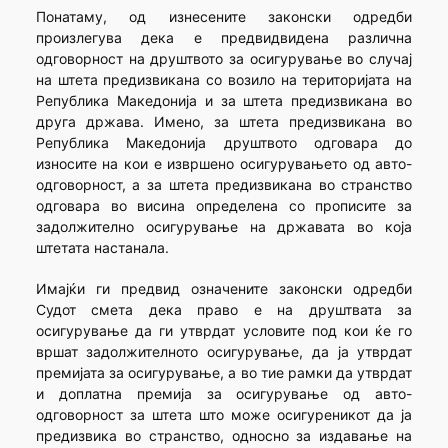
Понатаму, од изнесените законски одредби
произлегува дека е предвидвидена различна
одговорност на друштвото за осигурување во случај
на штета предизвикана со возило на територијата на
Република Македонија и за штета предизвикана во
друга држава. Имено, за штета предизвикана во
Република Македонија друштвото одговара до
износите на кои е извршено осигурувањето од авто-
одговорност, а за штета предизвикана во странство
одговара во висина определена со прописите за
задолжително осигурување на државата во која
штетата настанала.
Имајќи ги предвид означените законски одредби
Судот смета дека право е на друштвата за
осигурување да ги утврдат условите под кои ќе го
вршат задолжителното осигурување, да ја утврдат
премијата за осигурување, а во тие рамки да утврдат
и доплатна премија за осигурување од авто-
одговорност за штета што може осигуреникот да ја
предизвика во странство, односно за издавање на