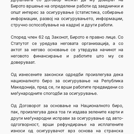
Бирото вршење на определени работи од заеднички и
општ интерес за осигурување (статистика, собирање
информации, развој на осигурувањето, информации,
стручно оспособување на кадри) и други работи.
Според член 62 од Законот, Бирото е правно лице. Со
Статутот се уредува неговата организација, а со
актот за негово основање се утврдува начинот на
неговото финансирање и работите што му се
доверуваат.
Од изнесените законски одредби произлегува дека
националното биро за осигурување на Република
Македонија, пред се, ги врши работите предвидени со
меѓународните спогодби за осигурување.
Од Договорот за основање на Националното биро,
пак, произлегува дека тоа ги издава зелените карти и
други меѓународни исправи за осигурување од авто-
одгогворност, врши рефундирање на исплатените
износи од осигурувачот врз основа на странска