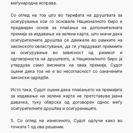
меѓународна исправа.
Со оглед на тоа што во тарифата на друштвата за
осигурување кои го основале Националното биро е
предвиден основ за плаќање на дополнителната
премија за издавање на зелена карта, што значи дека
осигурителните друштва се движеле во рамките на
законското овластување, да ги утврдуваат премиите
за осигурување во зависност од ризикот и
одговорноста на друштвото, а Националното биро ја
утврдува само висината на оваа премија, Судот
оцени дека тоа не е во несогласност со означените
законски одредби.
Исто така, Судот оцени дека плаќањето на премијата
за издавање на зелена карта не претставува јавна
давачка, туку обврска од договорен однос меѓу
осигурителните друштва и осигурениците.
5. Со оглед на изнесеното, Судот одлучи како во
точката 1 од ова решение.