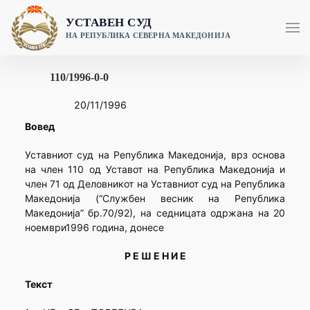
Skip
УСТАВЕН СУД
to
НА РЕПУБЛИКА СЕВЕРНА МАКЕДОНИЈА
content
110/1996-0-0
20/11/1996
Вовед
Уставниот суд на Република Македонија, врз основа
на член 110 од Уставот на Република Македонија и
член 71 од Деловникот на Уставниот суд на Република
Македонија (“Службен весник на Република
Македонија” бр.70/92), на седницата одржана на 20
ноември1996 година, донесе
Р Е Ш Е Н И Е
Текст