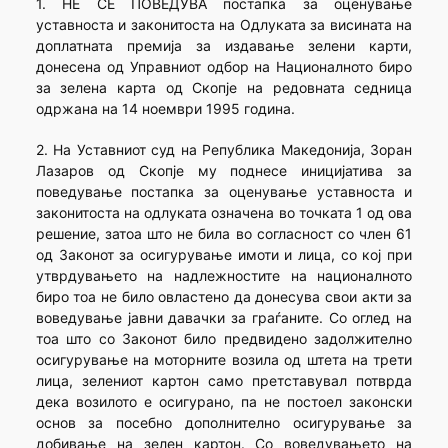
1. НЕ СЕ ПОВЕДУВА постапка за оценување
уставноста и законитоста на Одлуката за висината на
доплатната премија за издавање зелени карти,
донесена од Управниот одбор на Националното биро
за зелена карта од Скопје на редовната седница
одржана на 14 ноември 1995 година.
2. На Уставниот суд на Република Македонија, Зоран
Лазаров од Скопје му поднесе иницијатива за
поведување постапка за оценување уставноста и
законитоста на одлуката означена во точката 1 од ова
решение, затоа што не била во согласност со член 61
од Законот за осигурување имоти и лица, со кој при
утврдувањето на надлежностите на националното
биро тоа не било овластено да донесува свои акти за
воведување јавни давачки за граѓаните. Со оглед на
тоа што со Законот било предвидено задолжително
осигурување на моторните возила од штета на трети
лица, зелениот картон само претставувал потврда
дека возилото е осигурано, па не постоел законски
основ за посебно дополнително осигурување за
добивање на зелен картон. Со воведувањето на