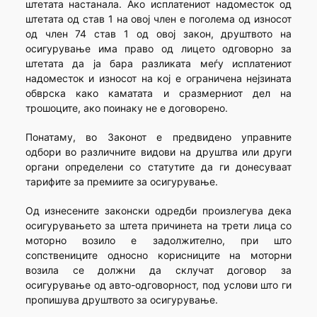
штетата настанала. Ако исплатениот надоместок од
штетата од став 1 на овој член е поголема од износот
од член 74 став 1 од овој закон, друштвото на
осигурување има право од лицето одговорно за
штетата да ја бара разликата меѓу исплатениот
надоместок и износот на кој е ограничена нејзината
обврска како каматата и сразмерниот дел на
трошоците, ако поинаку не е договорено.
Понатаму, во Законот е предвидено управните
одбори во различните видови на друштва или други
органи определени со статутите да ги донесуваат
тарифите за премиите за осигурување.
Од изнесените законски одредби произлегува дека
осигурувањето за штета причинета на трети лица со
моторно возило е задолжително, при што
сопствениците односно корисниците на моторни
возила се должни да склучат договор за
осигурување од авто-одговорност, под услови што ги
пропишува друштвото за осигурување.