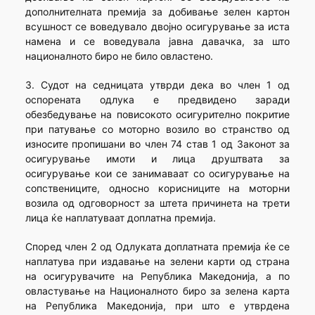
дополнителната премија за добивање зелен картон
всушност се воведувало двојно осигурување за иста
намена и се воведувала јавна давачка, за што
националното биро не било овластено.
3. Судот на седницата утврди дека во член 1 од
оспорената одлука е предвидено заради
обезбедување на повисокото осигурително покритие
при патување со моторно возило во странство од
износите пропишани во член 74 став 1 од Законот за
осигурување имоти и лица друштвата за
осигурување кои се занимаваат со осигурување на
сопствениците, односно корисниците на моторни
возила од одговорност за штета причинета на трети
лица ќе наплатуваат доплатна премија.
Според член 2 од Одлуката доплатната премија ќе се
наплатува при издавање на зелени карти од страна
на осигурувачите на Република Македонија, а по
овластување на Националното биро за зелена карта
на Република Македонија, при што е утврдена