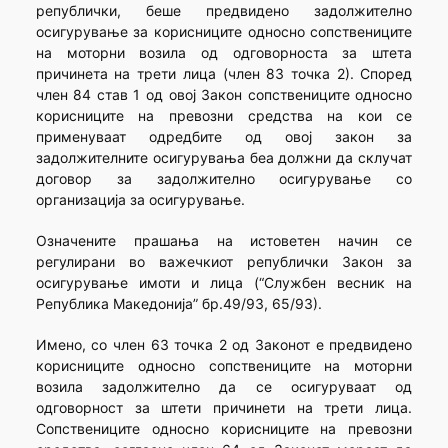
републички, беше предвидено задолжително
осигурување за корисниците односно сопствениците
на моторни возила од одговорноста за штета
причинета на трети лица (член 83 точка 2). Според
член 84 став 1 од овој Закон сопствениците односно
корисниците на превозни средства на кои се
применуваат одредбите од овој закон за
задолжителните осигурувања беа должни да склучат
договор за задолжително осигурување со
организација за осигурување.
Означените прашања на истоветен начин се
регулирани во важечкиот републички Закон за
осигурување имоти и лица (“Службен весник на
Република Македонија” бр.49/93, 65/93).
Имено, со член 63 точка 2 од Законот е предвидено
корисниците односно сопствениците на моторни
возила задолжително да се осигуруваат од
одговорност за штети причинети на трети лица.
Сопствениците односно корисниците на превозни