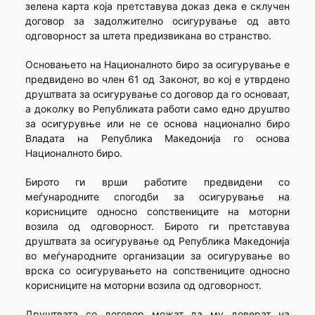
зелена карта која претставува доказ дека е склучен
договор за задолжително осигурување од авто
одговорност за штета предизвикана во странство.
Основањето на Националното биро за осигурување е
предвидено во член 61 од Законот, во кој е утврдено
друштвата за осигурување со договор да го основаат,
а доколку во Републиката работи само едно друштво
за осигурувње или не се основа национално биро
Владата на Република Македонија го основа
Националното биро.
Бирото ги врши работите предвидени со
меѓународните спогодби за осигурување на
корисниците односно сопствениците на моторни
возила од одговорност. Бирото ги претставува
друштвата за осигурување од Република Македонија
во меѓународните организации за осигурување во
врска со осигурувањето на сопствениците односно
корисниците на моторни возила од одговорност.
Друштвата со договор можат да му доверат на