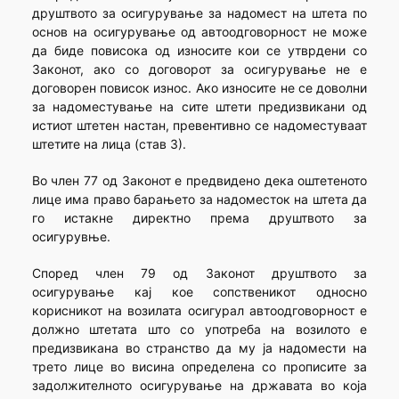
друштвото за осигурување за надомест на штета по
основ на осигурување од автоодговорност не може
да биде повисока од износите кои се утврдени со
Законот, ако со договорот за осигурување не е
договорен повисок износ. Ако износите не се доволни
за надоместување на сите штети предизвикани од
истиот штетен настан, превентивно се надоместуваат
штетите на лица (став 3).
Во член 77 од Законот е предвидено дека оштетеното
лице има право барањето за надоместок на штета да
го истакне директно према друштвото за
осигурувње.
Според член 79 од Законот друштвото за
осигурување кај кое сопственикот односно
корисникот на возилата осигурал автоодговорност е
должно штетата што со употреба на возилото е
предизвикана во странство да му ја надомести на
трето лице во висина определена со прописите за
задолжителното осигурување на државата во која