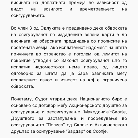
висината на доплатната премија во зависност од
видот на возилото и времетраењето на
осигурувањето.
Во член 3 од Одлуката е предвидено дека обврската
на осигурувачот по издадените зелени карти е до
висината на обврската предвидена со прописите на
посетената земја. Ако исплатениот надомест на штета
причинета во странство е поголем од лимитот на
покритие утврден со Законот осигурувачот што го
исплатил надоместокот нема право, од лицето
одговорно за штета да ја бара разликата меѓу
исплатениот износ и износот на кој е ограничена
обврската.
Понатаму, Судот утврди дека Националното биро е
основано со договор меѓу Акционерското друштво за
осигурување и реосигурување “Македонија”-Скопје,
Друштвото за застапување и посредување во
осигурувањето “Полиса” од Скопје и Акционерското
друштво за осигурување “Вардар” од Скопје.