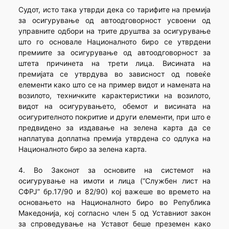
Судот, исто така утврди дека со тарифите на премија
за осигурување од автоодговорност усвоени од
управните одбори на трите друштва за осигурување
што го основале Националното биро се утврдени
премиите за осигурување од автоодговорност за
штета причинета на трети лица. Висината на
премијата се утврдува во зависност од повеќе
елементи како што се на пример видот и намената на
возилото, техничките карактеристики на возилото,
видот на осигурувањето, обемот и висината на
осигурителното покритие и други елементи, при што е
предвидено за издавање на зелена карта да се
наплатува доплатна премија утврдена со одлука на
Националното биро за зелена карта.
4. Во Законот за основите на системот на
осигурување на имоти и лица (“Службен лист на
СФРЈ” бр.17/90 и 82/90) кој важеше во времето на
основањето на Националното биро во Република
Македонија, кој согласно член 5 од Уставниот закон
за спроведување на Уставот беше преземен како