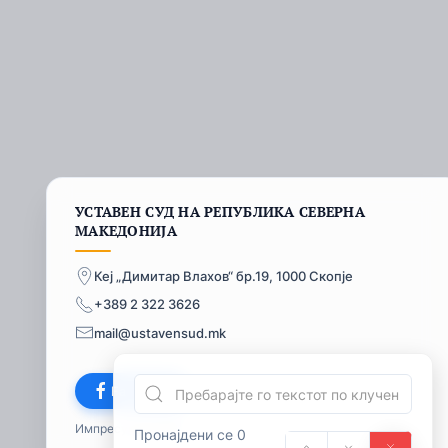
УСТАВЕН СУД НА РЕПУБЛИКА СЕВЕРНА
МАКЕДОНИЈА
Кеј „Димитар Влахов“ бр.19, 1000 Скопје
+389 2 322 3626
mail@ustavensud.mk
Facebook
Импресум
© 2026
Пронајдени се 0