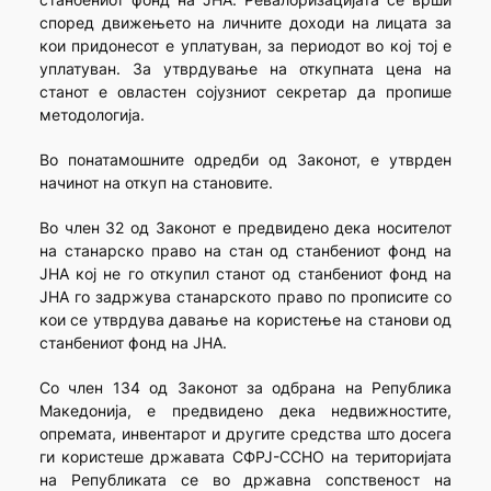
според движењето на личните доходи на лицата за
кои придонесот е уплатуван, за периодот во кој тој е
уплатуван. За утврдување на откупната цена на
станот е овластен сојузниот секретар да пропише
методологија.
Во понатамошните одредби од Законот, е утврден
начинот на откуп на становите.
Во член 32 од Законот е предвидено дека носителот
на станарско право на стан од станбениот фонд на
ЈНА кој не го откупил станот од станбениот фонд на
ЈНА го задржува станарското право по прописите со
кои се утврдува давање на користење на станови од
станбениот фонд на ЈНА.
Со член 134 од Законот за одбрана на Република
Македонија, е предвидено дека недвижностите,
опремата, инвентарот и другите средства што досега
ги користеше државата СФРЈ-ССНО на територијата
на Републиката се во државна сопственост на