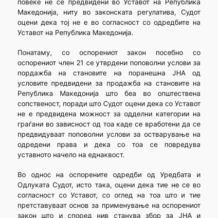
повеќе не се предвидени во Уставот на Република
Македонија, ниту во законската регулатива, Судот
оцени дека тој не е во согласност со одредбите на
Уставот на Република Македонија.
Понатаму, со оспорениот закон посебно со
оспорениот член 21 се утврдени поповолни услови за
пордажба на становите на поранешна ЈНА од
условите предвидени за продажба на становите на
Република Македонија што беа во општествена
сопственост, поради што Судот оцени дека со Уставот
не е предвидена можност за одделни категории на
граѓани во зависност од тоа каде се вработени да се
предвидуваат поповолни услови за остварување на
одредени права и дека со тоа се повредува
уставното начело на еднаквост.
Во однос на оспорените одредби од Уредбата и
Одлуката Судот, исто така, оцени дека тие не се во
согласност со Уставот, со оглед на тоа што и тие
претставуваат основ за применување на оспорениот
закон што и според нив станува збор за ЈНА и