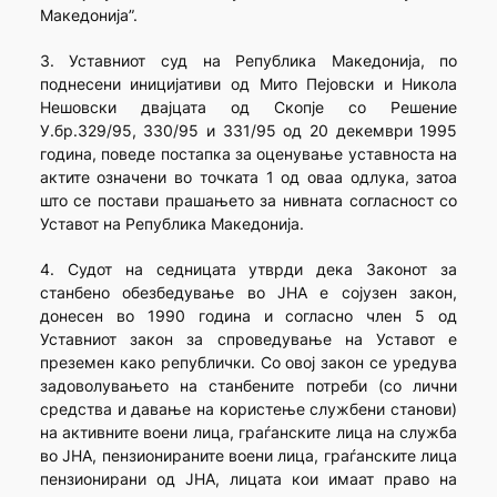
Македонија”.
3. Уставниот суд на Република Македонија, по
поднесени иницијативи од Мито Пејовски и Никола
Нешовски двајцата од Скопје со Решение
У.бр.329/95, 330/95 и 331/95 од 20 декември 1995
година, поведе постапка за оценување уставноста на
актите означени во точката 1 од оваа одлука, затоа
што се постави прашањето за нивната согласност со
Уставот на Република Македонија.
4. Судот на седницата утврди дека Законот за
станбено обезбедување во ЈНА е сојузен закон,
донесен во 1990 година и согласно член 5 од
Уставниот закон за спроведување на Уставот е
преземен како републички. Со овој закон се уредува
задоволувањето на станбените потреби (со лични
средства и давање на користење службени станови)
на активните воени лица, граѓанските лица на служба
во ЈНА, пензионираните воени лица, граѓанските лица
пензионирани од ЈНА, лицата кои имаат право на