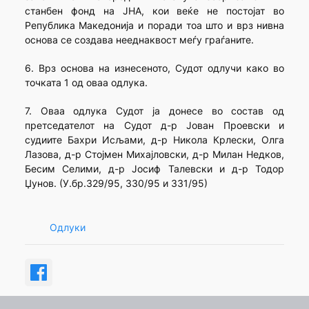
станбен фонд на ЈНА, кои веќе не постојат во
Република Македонија и поради тоа што и врз нивна
основа се создава нееднаквост меѓу граѓаните.
6. Врз основа на изнесеното, Судот одлучи како во
точката 1 од оваа одлука.
7. Оваа одлука Судот ја донесе во состав од
претседателот на Судот д-р Јован Проевски и
судиите Бахри Исљами, д-р Никола Крлески, Олга
Лазова, д-р Стојмен Михајловски, д-р Милан Недков,
Бесим Селими, д-р Јосиф Талевски и д-р Тодор
Џунов. (У.бр.329/95, 330/95 и 331/95)
Одлуки