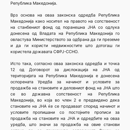
Република Македонија.
Врз основа на оваа законска одредба Република
Македонија како носител на правото на сопственост
на станбениот фонд од поранешна ЈНА со одлука
донесена од Владата на Република Македонија го
овластува Министерството за одбрана да ги преземе
и да ги користи недвижностите што дотогаш ги
користела државата СФРЈ-ССНО.
Исто така, согласно оваа законска одредба и точка
12 од Договорот за дислокација на ЈНА од
територијата на Република Македонија е донесена
оспорената Уредба за начинот и условите за
продажба на становите и деловниот фонд на ЈНА што
се во државна сопственост на Република
Македонија, во која во член 2 е предвидено дека
становите на ЈНА ќе се продаваат според начинот и
условите пропишани со постојните прописи за
продажба на становите на ЈНА и одредбите на оваа
уредба, што значи за продажба на овие станови