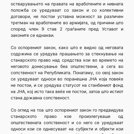
остварувањето на правата на вработените и нивната
положба се уредуваат со закон и со колективни
договори, не постои уставна можност за различен
третман на вработените во армијата, од причини што
според член 9 став 2 граѓаните пред Уставот и
законите се еднакви.
Со оспорениот закон, како што е видно од неговата
содржина се уредува прашањето за стекнување на
станарското право над средства кои во времето на
неговото донесување беа општествени, а сега во
сопственост на Републиката. Понатаму, со овој закон
се уредуваат односи во поранешна ЈНА која повеќе
не постои, и се уредува статусот на станбениот фонд
на ЈНА, кој исто така веќе не постои, затоа што истиот
стана државна сопственост.
Со оглед на тоа што оспорениот закон го предвидува
станарското право кое произлегуваше од
општествената сопственост и со него се уредуваат
односи кои се однесуваат на субјекти и објекти кои