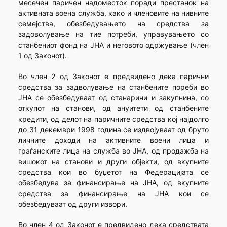
месечен паричен надоместок поради престанок на
активната воена служба, како и членовите на нивните
семејства, обезбедувањето на средства за
задоволување на тие потреби, управувањето со
станбениот фонд на ЈНА и неговото одржување (член
1 од Законот).
Во член 2 од Законот е предвидено дека парични
средства за задволување на станбените пореби во
ЈНА се обезбедуваат од станарини и закупнина, со
откупот на станови, од ануитети од станбените
кредити, од делот на паричните средства кој најдолго
до 31 декември 1998 година се издвојуваат од бруто
личните доходи на активните воени лица и
граѓанските лица на служба во ЈНА, од продажба на
вишокот на станови и други објекти, од вкупните
средства кои во буџетот на Федерацијата се
обезбедува за финансирање на ЈНА, од вкупните
средства за финансирање на ЈНА кои се
обезбедуваат од други извори.
Во член 4 од Законот е предвидено дека средствата