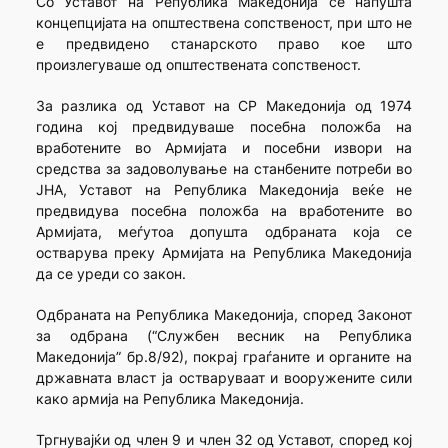
Со Уставот на Република Македонија се напушта
концепцијата на општествена сопственост, при што не
е предвидено станарското право кое што
произлегуваше од општествената сопственост.
За разлика од Уставот на СР Македонија од 1974
година кој предвидуваше посебна положба на
вработените во Армијата и посебни извори на
средства за задоволување на станбените потреби во
ЈНА, Уставот на Република Македонија веќе не
предвидува посебна положба на вработените во
Армијата, меѓутоа допушта одбраната која се
остварува преку Армијата на Република Македонија
да се уреди со закон.
Одбраната на Република Македонија, според Законот
за одбрана (“Службен весник на Република
Македонија” бр.8/92), покрај граѓаните и органите на
државната власт ја остваруваат и вооружените сили
како армија на Република Македонија.
Тргнувајќи од член 9 и член 32 од Уставот, според кој