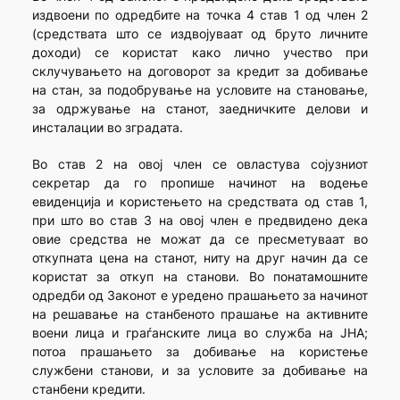
издвоени по одредбите на точка 4 став 1 од член 2
(средствата што се издвојуваат од бруто личните
доходи) се користат како лично учество при
склучувањето на договорот за кредит за добивање
на стан, за подобрување на условите на становање,
за одржување на станот, заедничките делови и
инсталации во зградата.
Во став 2 на овој член се овластува сојузниот
секретар да го пропише начинот на водење
евиденција и користењето на средствата од став 1,
при што во став 3 на овој член е предвидено дека
овие средства не можат да се пресметуваат во
откупната цена на станот, ниту на друг начин да се
користат за откуп на станови. Во понатамошните
одредби од Законот е уредено прашањето за начинот
на решавање на станбеното прашање на активните
воени лица и граѓанските лица во служба на ЈНА;
потоа прашањето за добивање на користење
службени станови, и за условите за добивање на
станбени кредити.