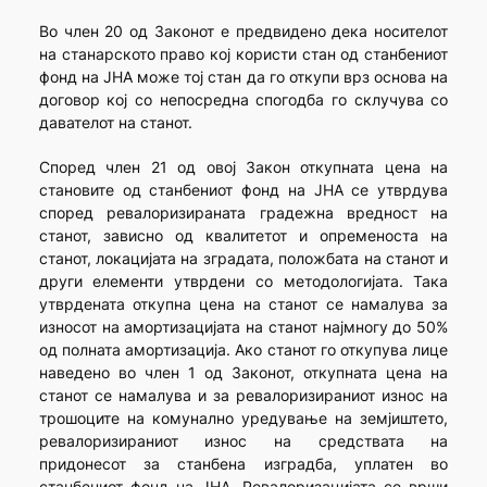
Во член 20 од Законот е предвидено дека носителот
на станарското право кој користи стан од станбениот
фонд на ЈНА може тој стан да го откупи врз основа на
договор кој со непосредна спогодба го склучува со
давателот на станот.
Според член 21 од овој Закон откупната цена на
становите од станбениот фонд на ЈНА се утврдува
според ревалоризираната градежна вредност на
станот, зависно од квалитетот и опременоста на
станот, локацијата на зградата, положбата на станот и
други елементи утврдени со методологијата. Така
утврдената откупна цена на станот се намалува за
износот на амортизацијата на станот најмногу до 50%
од полната амортизација. Ако станот го откупува лице
наведено во член 1 од Законот, откупната цена на
станот се намалува и за ревалоризираниот износ на
трошоците на комунално уредување на земјиштето,
ревалоризираниот износ на средствата на
придонесот за станбена изградба, уплатен во
станбениот фонд на ЈНА. Ревалоризацијата се врши