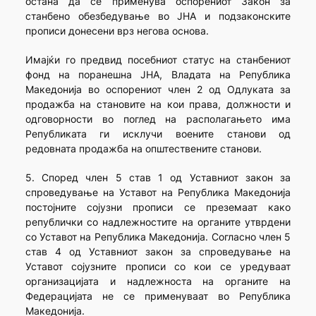
остана да се применува оспорениот Закон за
станбено обезбедување во ЈНА и подзаконските
прописи донесени врз негова основа.
Имајќи го предвид посебниот статус на станбениот
фонд на поранешна ЈНА, Владата на Република
Македонија во оспорениот член 2 од Одлуката за
продажба на становите на кои права, должности и
одговорности во поглед на располагањето има
Републиката ги исклучи воените станови од
редовната продажба на општествените станови.
5. Според член 5 став 1 од Уставниот закон за
спроведување на Уставот на Република Македонија
постојните сојузни прописи се преземаат како
републички со надлежностите на органите утврдени
со Уставот на Република Македонија. Согласно член 5
став 4 од Уставниот закон за спроведување на
Уставот сојузните прописи со кои се уредуваат
организацијата и надлежноста на органите на
Федерацијата не се применуваат во Република
Македонија.