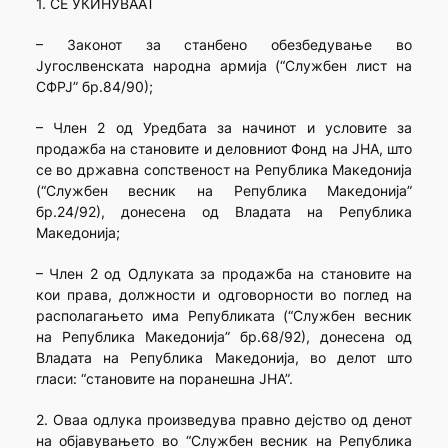
1. СЕ УКИНУВААТ
– Законот за станбено обезбедување во
Југослвенската народна армија (“Службен лист на
СФРЈ” бр.84/90);
– Член 2 од Уредбата за начинот и условите за
продажба на становите и деловниот Фонд на ЈНА, што
се во државна сопственост на Република Македонија
(“Службен весник на Република Македонија”
бр.24/92), донесена од Владата на Република
Македонија;
– Член 2 од Одлуката за продажба на становите на
кои права, должности и одговорности во поглед на
располагањето има Републиката (“Службен весник
на Република Македонија” бр.68/92), донесена од
Владата на Република Македонија, во делот што
гласи: “становите на поранешна ЈНА”.
2. Оваа одлука произведува правно дејство од денот
на објавувањето во “Службен весник на Република