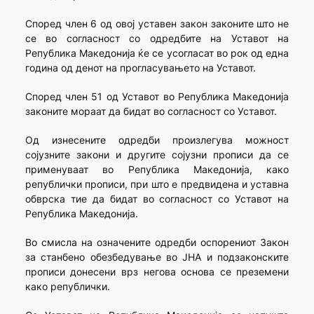
Според член 6 од овој уставен закон законите што не
се во согласност со одредбите на Уставот на
Република Македонија ќе се усогласат во рок од една
година од денот на прогласувањето на Уставот.
Според член 51 од Уставот во Република Македонија
законите мораат да бидат во согласност со Уставот.
Од изнесените одредби произлегува можност
сојузните закони и другите сојузни прописи да се
применуваат во Република Македонија, како
републички прописи, при што е предвидена и уставна
обврска тие да бидат во согласност со Уставот на
Република Македонија.
Во смисла на означените одредби оспорениот Закон
за станбено обезбедување во ЈНА и подзаконските
прописи донесени врз негова основа се преземени
како републички.