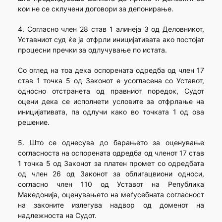
кои не се склучени договори за депонирање.
4. Согласно член 28 став 1 алинеја 3 од Деловникот,
Уставниот суд ќе ја отфрли иницијативата ако постојат
процесни пречки за одлучување по истата.
Со оглед на тоа дека оспорената одредба од член 17
став 1 точка 5 од Законот е усогласена со Уставот,
односно отстранета од правниот поредок, Судот
оцени дека се исполнети условите за отфрлање на
иницијативата, па одлучи како во точката 1 од ова
решение.
5. Што се однесува до барањето за оценување
согласноста на оспорената одредба од членот 17 став
1 точка 5 од Законот за платен промет со одредбата
од член 26 од Законот за облигацвиони односи,
согласно член 110 од Уставот на Република
Македонија, оценувањето на меѓусебната согласност
на законите излегува надвор од доменот на
надлежноста на Судот.