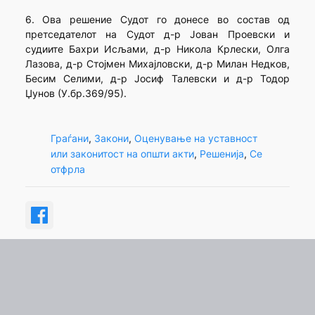
6. Ова решение Судот го донесе во состав од
претседателот на Судот д-р Јован Проевски и
судиите Бахри Исљами, д-р Никола Крлески, Олга
Лазова, д-р Стојмен Михајловски, д-р Милан Недков,
Бесим Селими, д-р Јосиф Талевски и д-р Тодор
Џунов (У.бр.369/95).
Граѓани
, 
Закони
, 
Оценување на уставност
или законитост на општи акти
, 
Решенија
, 
Се
отфрла