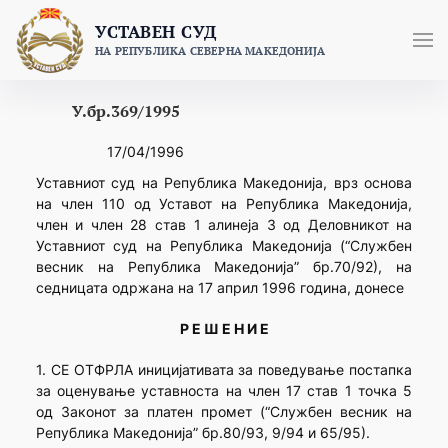
Skip
УСТАВЕН СУД
to
НА РЕПУБЛИКА СЕВЕРНА МАКЕДОНИЈА
content
У.бр.369/1995
17/04/1996
Уставниот суд на Република Македонија, врз основа
на член 110 од Уставот на Република Македонија,
член и член 28 став 1 алинеја 3 од Деловникот на
Уставниот суд на Република Македонија (“Службен
весник на Република Македонија” бр.70/92), на
седницата одржана на 17 април 1996 година, донесе
Р Е Ш Е Н И Е
1. СЕ ОТФРЛА иницијативата за поведување постапка
за оценување уставноста на член 17 став 1 точка 5
од Законот за платен промет (“Службен весник на
Република Македонија” бр.80/93, 9/94 и 65/95).