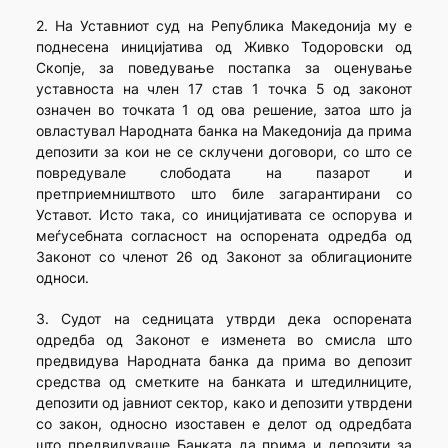
2. На Уставниот суд на Република Македонија му е
поднесена иницијатива од Живко Тодоровски од
Скопје, за поведување постапка за оценување
уставноста на член 17 став 1 точка 5 од законот
означен во точката 1 од ова решение, затоа што ја
овластувал Народната банка на Македонија да прима
депозити за кои не се склучени договори, со што се
повредувале слободата на пазарот и
претприемништвото што биле загарантирани со
Уставот. Исто така, со иницијативата се оспорува и
меѓусебната согласност на оспорената одредба од
Законот со членот 26 од Законот за облигационите
односи.
3. Судот на седницата утврди дека оспорената
одредба од Законот е изменета во смисла што
предвидува Народната банка да прима во депозит
средства од сметките на банката и штедилниците,
депозити од јавниот сектор, како и депозити утврдени
со закон, односно изоставен е делот од одредбата
што предвидуваше Банката да прима и депозити за