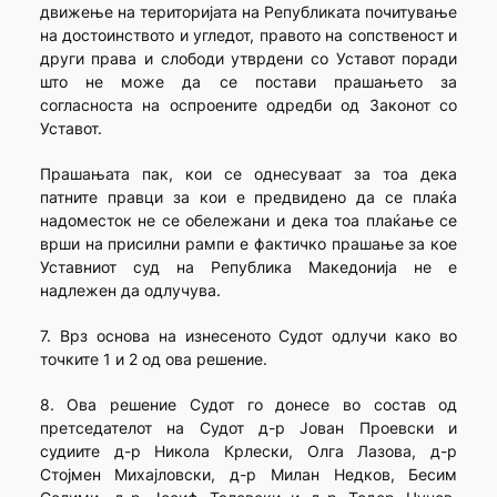
движење на територијата на Републиката почитување
на достоинството и угледот, правото на сопственост и
други права и слободи утврдени со Уставот поради
што не може да се постави прашањето за
согласноста на оспроените одредби од Законот со
Уставот.
Прашањата пак, кои се однесуваат за тоа дека
патните правци за кои е предвидено да се плаќа
надоместок не се обележани и дека тоа плаќање се
врши на присилни рампи е фактичко прашање за кое
Уставниот суд на Република Македонија не е
надлежен да одлучува.
7. Врз основа на изнесеното Судот одлучи како во
точките 1 и 2 од ова решение.
8. Ова решение Судот го донесе во состав од
претседателот на Судот д-р Јован Проевски и
судиите д-р Никола Крлески, Олга Лазова, д-р
Стојмен Михајловски, д-р Милан Недков, Бесим