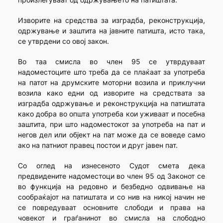
Изворите на средства за изградба, реконструкција,
одржување и заштита на јавните патишта, исто така,
се утврдени со овој закон.
Во таа смисла во член 95 се утврдуваат
надоместоците што треба да се плаќаат за употреба
на патот на друмските моторни возила и приклучни
возила како едни од изворите на средствата за
изградба одржување и реконструкција на патиштата
како добра во општа употреба кои уживаат и посебна
заштита, при што надоместокот за употреба на пат и
негов дел или објект на пат може да се воведе само
ако на патниот правец постои и друг јавен пат.
Со оглед на изнесеното Судот смета дека
предвидените надоместоци во член 95 од Законот се
во функција на редовно и безбедно одвивање на
сообраќајот на патиштата и со нив на никој начин не
се повредуваат основните слободи и права на
човекот и граѓанинот во смисла на слободно