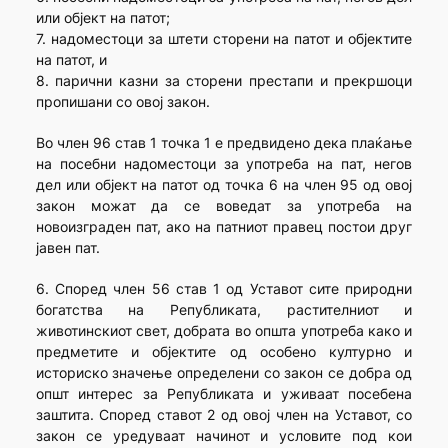
или објект на патот;
7. надоместоци за штети сторени на патот и објектите
на патот, и
8. парични казни за сторени престапи и прекршоци
пропишани со овој закон.
Во член 96 став 1 точка 1 е предвидено дека плаќање
на посебни надоместоци за употреба на пат, негов
дел или објект на патот од точка 6 на член 95 од овој
закон можат да се воведат за употреба на
новоизграден пат, ако на патниот правец постои друг
јавен пат.
6. Според член 56 став 1 од Уставот сите природни
богатства на Републиката, растителниот и
животинскиот свет, добрата во општа употреба како и
предметите и објектите од особено културно и
историско значење определени со закон се добра од
општ интерес за Републиката и уживаат посебена
заштита. Според ставот 2 од овој член на Уставот, со
закон се уредуваат начинот и условите под кои