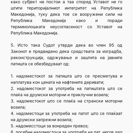
како субјект не постои а таа според Уставот не го
штити територијалниот интегритет на Република
Македонија, туку дека тое се вооружени сили на
Република Македонија како и поради
терминолошката неусогласеност со Уставот на
Република Македонија.
5. Исто така Судот утврди дека во член 95 од
Законот е предвидено дека средствата за изградба,
реконструкција, одржување и заштита на јавните
патишта се обезбедуваат од:
1. надоместокот за патишта што се пресметува и
наплатува кон цената на нафтените деривати;
2. надоместокот за употреба на патиштата што се
плаќа на друмски моторни и приклучни возила;
3. надоместокот што се плаќа на странски моторни
возила;
4. надоместоци за употреба на патот што се плаќаат
на друмски запрежни возила;
5. надомесстоци за вонреден превоз;
6. посебни надоместоци за употреба на пат, негов дел