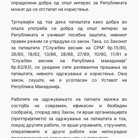
определени добра од општ интерес за Републиката
можат да се отстапат на користење.
Тргнувајќи од тоа дека патиштата како добра во
општа употреба се добра од општ интерес за
Републиката и уживаат посебна заштита, нивниот
правен режим се утврдува со закон. Така, со Законот
за патиштата (“Службен весник на СРМ” бр.15/80,
26/80, 18/82, 13/86, 28/88, 27/89, 10/90, 11/91 и
“Службен весник на Република македонија”
бр.62/93), се уредени сите релевантни прашања за
патиштата, нивното одржување и користење. Овој
закон, сеуште, не е усогласен со Уставот на
Република Македонија.
Работите на одржувањето на патната мрежа во
состојба на современ, ефикасен и безбеден
сообраќај, според овој Закон, ги врши организацијата
(претпријатието) за одржување на патиштата и тоа,
покрај другите работи, ги врши управните, стручните,
оперативните и други работи кои непосредно
произлегуваат од одржувањето на патиштата.