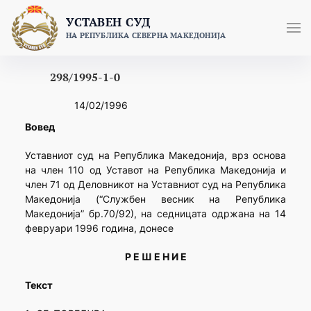
Skip
УСТАВЕН СУД
to
НА РЕПУБЛИКА СЕВЕРНА МАКЕДОНИЈА
content
298/1995-1-0
14/02/1996
Вовед
Уставниот суд на Република Македонија, врз основа
на член 110 од Уставот на Република Македонија и
член 71 од Деловникот на Уставниот суд на Република
Македонија (“Службен весник на Република
Македонија” бр.70/92), на седницата одржана на 14
февруари 1996 година, донесе
Р Е Ш Е Н И Е
Текст