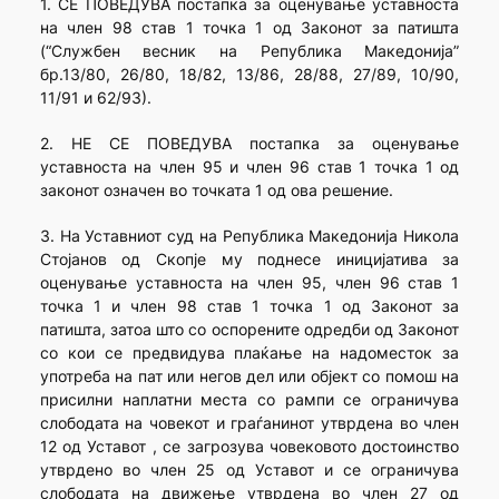
1. СЕ ПОВЕДУВА постапка за оценување уставноста
на член 98 став 1 точка 1 од Законот за патишта
(“Службен весник на Република Македонија”
бр.13/80, 26/80, 18/82, 13/86, 28/88, 27/89, 10/90,
11/91 и 62/93).
2. НЕ СЕ ПОВЕДУВА постапка за оценување
уставноста на член 95 и член 96 став 1 точка 1 од
законот означен во точката 1 од ова решение.
3. На Уставниот суд на Република Македонија Никола
Стојанов од Скопје му поднесе иницијатива за
оценување уставноста на член 95, член 96 став 1
точка 1 и член 98 став 1 точка 1 од Законот за
патишта, затоа што со оспорените одредби од Законот
со кои се предвидува плаќање на надоместок за
употреба на пат или негов дел или објект со помош на
присилни наплатни места со рампи се ограничува
слободата на човекот и граѓанинот утврдена во член
12 од Уставот , се загрозува човековото достоинство
утврдено во член 25 од Уставот и се ограничува
слободата на движење утврдена во член 27 од