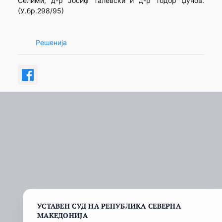
Селими, д-р Јосиф Талевски и д-р Тодор Џунов.
(У.бр.298/95)
Решенија
УСТАВЕН СУД НА РЕПУБЛИКА СЕВЕРНА
МАКЕДОНИЈА