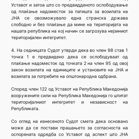
Уставот и затоа што со предвидденото ослободување
од плаќање надоместок за патишта за возилата на
ЈНА се овозможувало една странска држава
слободно и без плаќање да мине на територијата на
нашата република на кој начин се загрозува нејзиниот
територијален интегритет.
4. На седницата Судот утврди дека во член 98 став 1
точка 1 е предвидено дека се ослободуваат од
плаќање надоместок од точката 2 на член 95 од овој
закон возилата на единиците и установите на ЈНА и
возилата за потребите на општонародна одбрана.
Според член 122 од Уставот на Република Македонија
вооружените сили на Република Македонија го штитат
територијалниот интегритет и независност на
Републиката.
Со оглед на изнесеното Судот смета дека основано
може да се постави прашањето за согласноста на
оспорената одредба со Уставот од аспект што ЈНА