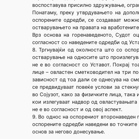
воспоставува присилно здружување, огран
Понатаму, преку утврдувањето на допол
оспорените одредби, се создаваат можно
остварувањето на правата на вработените 
Врз основа на горенаведеното, Судот о
согласност со наведените одредби од Уста
8. Тргнувајќи од околноста што со оспо
остварување на односите што произлегува
не е во согласност со Уставот. Покрај т
лице – овластен сметководител на три по
зависност од тоа дали се однесува на см
се предвидуваат повеќе услови за стекн
во Сојузот, како за физичките лица, така
кои излегуваат надвор од овластувањата
не е во согласност и од овој аспект.
9. Во однос на оспорениот второнаведен п
оспорените одредби наведени во точките 7
основ за негово донесување.