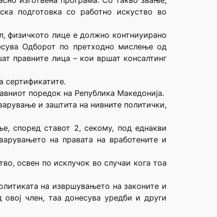
асно изготвена програма. Со такво звање,
ска подготовка со работно искуство во
л, физичкото лице е должно контниуирано
несува Одборот по претходно мислење од
шат правните лица – кои вршат консалтинг
а сертификатите.
тавниот поредок на Република Македонија.
варување и заштита на нивните политички,
е, според ставот 2, секому, под еднакви
тварувањето на правата на вработените и
тво, освен по исклучок во случаи кога тоа
политиката на извршувањето на законите и
 овој член, таа донесува уредби и други