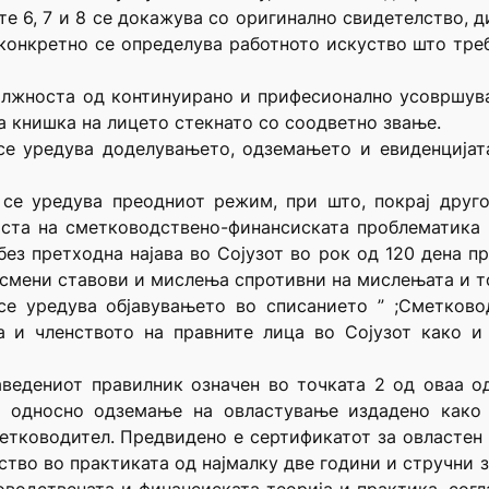
те 6, 7 и 8 се докажува со оригинално свидетелство, 
т, конкретно се определува работното искуство што тре
должноста од континуирано и прифесионално усовршув
та книшка на лицето стекнато со соодветно звање.
се уредува доделувањето, одземањето и евиденцијата
се уредува преодниот режим, при што, покрај друго
ста на сметководствено-финансиската проблематика д
з претходна најава во Сојузот во рок од 120 дена п
исмени ставови и мислења спротивни на мислењата и т
е уредува објавувањето во списанието ” ;Сметковод
 и членството на правните лица во Сојузот како и
аведениот правилник означен во точката 2 од оваа о
, односно одземање на овластување издадено како
етководител. Предвидено е сертификатот за овластен 
уство во практиката од најмалку две години и стручни 