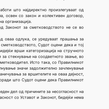
аботи што најдиректно произлегуваат од
а, освен со закон и колективен договор,
на организација.
од Законот за сметководството не се во
од оваа одлука, се уредуваат прашања за
 сметководството, Судот оцени дека и тој
бидејќи врши категоризација на стручното
и за стекнување на соодветното звање, во
сметководител. Исто така, со Правилникот
олнување значи задолжително зачленување
раничувања за вршителите на оваа дејност,
поради што Судот оцени дека Правилникот
 еден дел од причините за несогласност на
асност со Уставот и Законот, бидејќи нема