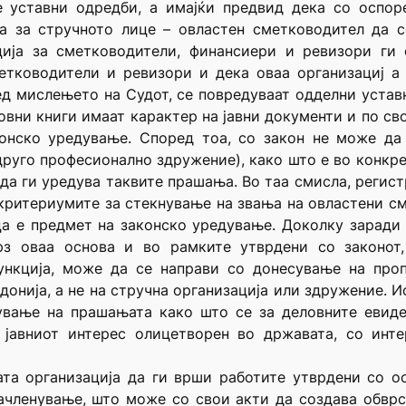
е уставни одредби, а имајќи предвид дека со оспор
а за стручното лице – овластен сметководител да с
ација за сметководители, финансиери и ревизори ги
етководители и ревизори и дека оваа организациј а 
ед мислењето на Судот, се повредуваат одделни устав
овни книги имаат карактер на јавни документи и по сво
онско уредување. Според тоа, со закон не може да 
друго професионално здружение), како што е во конкре
да ги уредува таквите прашања. Во таа смисла, регис
 критериумите за стекнување на звања на овластени с
а е предмет на законско уредување. Доколку заради
рз оваа основа и во рамките утврдени со законот,
ункција, може да се направи со донесување на проп
онија, а не на стручна организација или здружение. И
ување на прашањата како што се за деловните евиде
 јавниот интерес олицетворен во државата, со инте
ата организација да ги врши работите утврдени со ос
членување, што може со свои акти да создава обврс