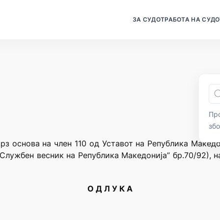
ЗА СУДОТ
РАБОТА НА СУДО
Про
зб
рз основа на член 110 од Уставот на Република Македо
“Службен весник на Република Македонија” бр.70/92), 
О Д Л У К А