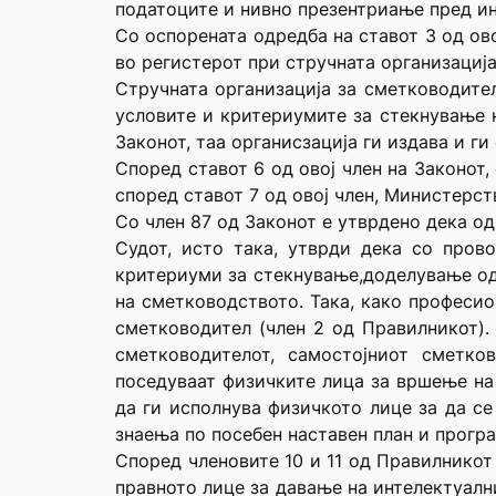
податоците и нивно презентриање пред ин
Со оспорената одредба на ставот 3 од ов
во регистерот при стручната организација
Стручната организација за сметководител
условите и критериумите за стекнување н
Законот, таа органисзација ги издава и г
Според ставот 6 од овој член на Законот
според ставот 7 од овој член, Министерст
Со член 87 од Законот е утврдено дека одр
Судот, исто така, утврди дека со пров
критериуми за стекнување,доделување од
на сметководството. Така, како професио
сметководител (член 2 од Правилникот).
сметководителот, самостојниот сметко
поседуваат физичките лица за вршење на 
да ги исполнува физичкото лице за да се
знаења по посебен наставен план и програ
Според членовите 10 и 11 од Правилникот
правното лице за давање на интелектуалн