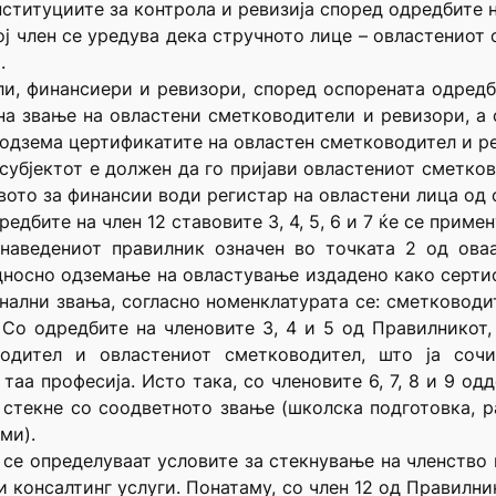
ституциите за контрола и ревизија според одредбите на
ој член се уредува дека стручното лице – овластениот
.
и, финансиери и ревизори, според оспорената одредба
а звање на овластени сметководители и ревизори, а 
и одзема цертификатите на овластен сметководител и р
, субјектот е должен да го пријави овластениот сметко
вото за финансии води регистар на овластени лица од с
едбите на член 12 ставовите 3, 4, 5, 6 и 7 ќе се примен
онаведениот правилник означен во точката 2 од ова
носно одземање на овластување издадено како серти
нални звања, согласно номенклатурата се: сметковод
 Со одредбите на членовите 3, 4 и 5 од Правилникот,
водител и овластениот сметководител, што ја со
таа професија. Исто така, со членовите 6, 7, 8 и 9 од
 стекне со соодветното звање (школска подготовка, 
ми).
 се определуваат условите за стекнување на членство 
и консалтинг услуги. Понатаму, со член 12 од Правилн