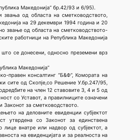
публика Македонија” бр.42/93 и 6/95).
 звања од областа на сметководството,
кедонија на 29 декември 1994 година и 20
но звање од областа на сметководството-
ските работници на Република Македонија
 што се донесени, односно преземени врз
публика Македонија”
ко-правен консалтинг “Б&Ф”, Комората на
и сите од Скопје,со Решение У.бр.247/95,
дредбите на член 12 ставовите 3, 4 и 5 од
сност со Уставот, а правилниците означени
 и Законот за сметководството.
дењето на деловните евиденции субјектот
ст утврдена со Законот за единствена
о лице внатре или надвор од субјектот, а
авноста на евиденцијата и за реалноста на