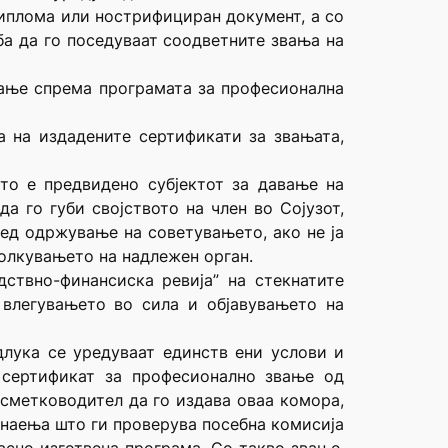
диплома или нострифициран документ, а со
ба да го поседуваат соодветните звања на
ање спрема програмата за професионална
 на издадените сертификати за звањата,
то е предвидено субјектот за давање на
а го губи својството на член во Сојузот,
ред одржување на советувањето, ако не ја
олкувањето на надлежен орган.
ствно-финансиска ревија” на стекнатите
 влегувањето во сила и објавувањето на
длука се уредуваат единств ени услови и
 сертификат за професионално звање од
сметководител да го издава оваа комора,
знаења што ги проверува посебна комисија