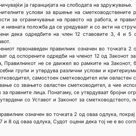
ичувајќи ја гаранцијата на слободата на здружување.
нителните услови за вршење на сметководствените р
сти за ограничување на правото на работа, и правил
и нивната положба да се уредуваат и со акти на струч
цени дека одредбите на член 12 ставовите 3, 4 и 5 
вот.
рениот првонаведен правилник означен во точката 2 
ат од оспорените одредби на членот 12 од Законот за
оа, Правилникот не се движел во рамките на Законот, 
себни групи и утврдува различни услови и критериум
етководител, самостоен сметководител или овластен 
ување со звањето овластен сметководител, а чие исп
 и за правните лица. Понатаму, се утврдуваат бројни ог
 утврдени со Уставот и Законот за сметководството, 
равилник означен во точката 2 од оваа одлука, покрај
 и 8 од оваа одлука, Судот оцени дека тој не е во согл