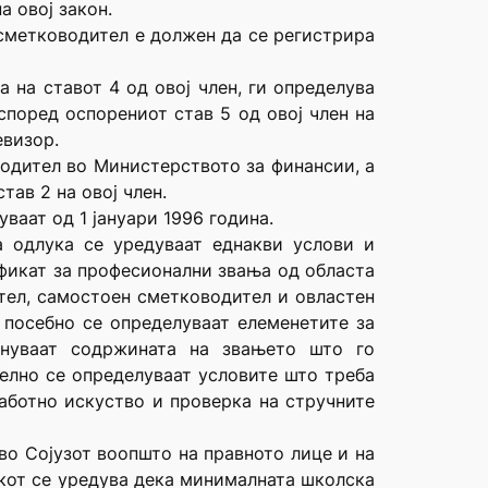
 овој закон.
 сметководител е должен да се регистрира
 на ставот 4 од овој член, ги определува
според оспорениот став 5 од овој член на
евизор.
водител во Министерството за финансии, а
тав 2 на овој член.
уваат од 1 јануари 1996 година.
а одлука се уредуваат еднакви услови и
фикат за професионални звања од областа
ител, самостоен сметководител и овластен
 посебно се определуваат елеменетите за
чинуваат содржината на звањето што го
делно се определуваат условите што треба
работно искуство и проверка на стручните
во Сојузот воопшто на правното лице и на
икот се уредува дека минималната школска