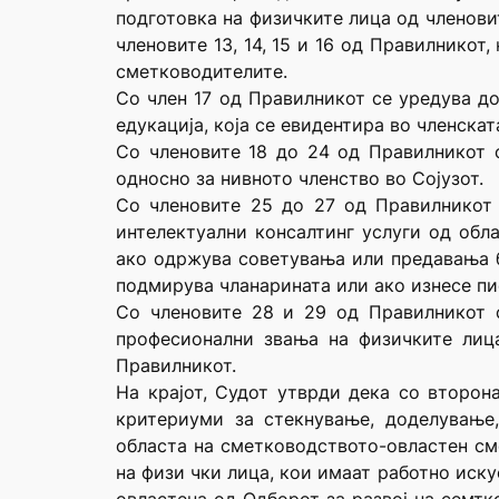
подготовка на физичките лица од членови
членовите 13, 14, 15 и 16 од Правилнико
сметководителите.
Со член 17 од Правилникот се уредува 
едукација, која се евидентира во членска
Со членовите 18 до 24 од Правилникот 
односно за нивното членство во Сојузот.
Со членовите 25 до 27 од Правилникот 
интелектуални консалтинг услуги од обла
ако одржува советувања или предавања бе
подмирува чланарината или ако изнесе п
Со членовите 28 и 29 од Правилникот с
професионални звања на физичките лица
Правилникот.
На крајот, Судот утврди дека со второн
критериуми за стекнување, доделување
областа на сметководството-овластен см
на физи чки лица, кои имаат работно иск