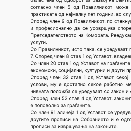
овластена од Одборот за развој на семтк
согласно член 5 од Правилникот може 
практиката од најмалку пет години, во сл
Според член 9 од Правилникот, по стекн
и професионално да се усовршува споре
Претседателството на Комората. Реедукац
услуги.
Со Правилникот, исто така, се уредуваат
7. Според член 8 став 1 од Уставот, влад
Со член 20 став 1 од Уставот на граѓани
економски, социјални, културни и други п
Според член 32 став 1 од Уставот секој
услови, му е достапно секое работно ме
нивната положба се уредуваат со закон и 
Според член 52 став 4 од Уставот, закони
е поповолно за граѓаните.
Со член 91 алинеја 1 од Уставот се уред
другите прописи на Собранието и е одго
прописи за извршување на законите.