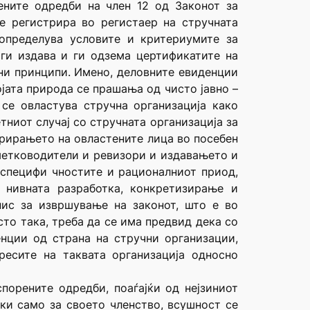
ените одредби на член 12 од Законот за
е регистрира во регистаер на стручната
 определува условите и критериумите за
ги издава и ги одзема цертификатите на
ни принципи. Имено, деловните евиденции
јата природа се прашања од чисто јавно –
се овластува стручна организација како
тниот случај со стручната организација за
трирањето на овластените лица во посебен
метководители и ревизори и издавањето и
 специфи чностите и рационалниот приод,
 нивната разработка, конкретизирање и
ис за извршување на законот, што е во
сто така, треба да се има предвид дека со
нции од страна на стручни организации,
ресите на таквата организација односно
порените одредби, поаѓајќи од нејзиниот
ки само за своето членство, всушност се