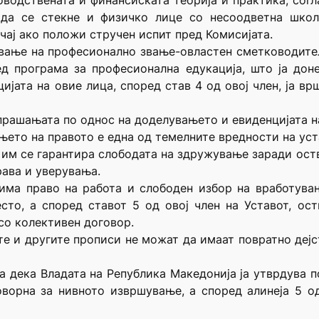
оводствената и финансиската теорија и практика, согл
да се стекне и физичко лице со несоодветна школ
учај ако положи стручен испит пред Комисијата.
ување на професионално звање-овластен сметководите
д програма за професионална едукација, што ја до
ијата на овие лица, според став 4 од овој член, ја вр
 прашањата по однос на доделувањето и евиденцијата н
еењето на правото е една од темелните вредности на ус
те им се гарантира слободата на здружување заради ост
рава и уверувања.
 има право на работа и слободен избор на вработувањ
сто, а според ставот 5 од овој член на Уставот, ос
со колективен договор.
те и другите прописи не можат да имаат повратно дејс
ува дека Владата на Република Македонија ја утврдува 
ворна за нивното извршување, а според алинеја 5 од