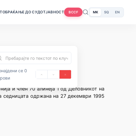
Т
ОБРАЌАЊЕ ДО СУДОТ
ЈАВНОСТ
MK
SQ
EN
BCCF
најдени се 0
орови
нија и член 70 алинеја 1 од Деловникот на
на седницата одржана на 27 декември 1995