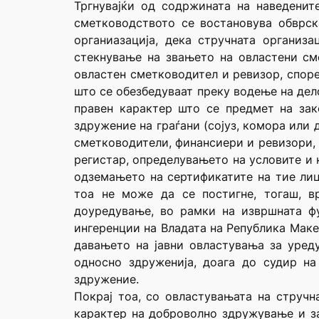
Тргнувајќи од содржината на наведенит
сметководството се востановува обврск
органиазација, дека стручната организ
стекнување на звањето на овластени см
овластен сметководител и ревизор, спор
што се обезбедуваат преку водење на дел
правен карактер што се предмет на зак
здружение на граѓани (сојуз, комора или 
сметководители, финансиери и ревизори, 
регистар, определувањето на условите и
одземањето на сертификатите на тие лиц
тоа не може да се постигне, тогаш, в
доуредување, во рамки на извршната ф
ингеренции на Владата на Република Макед
давањето на јавни овластувања за уред
односно здруженија, доага до судир на
здружение.
Покрај тоа, со овластувањата на стручн
карактер на доброволно здружување и за