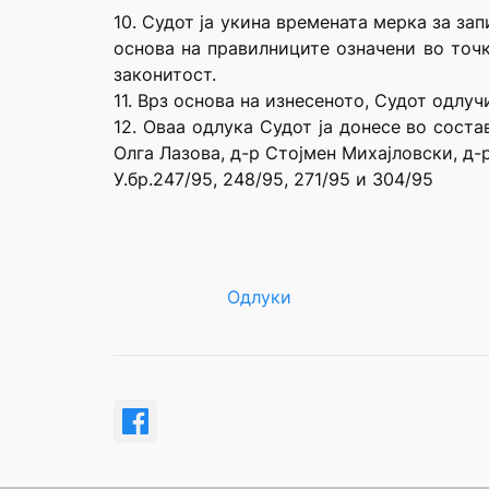
10. Судот ја укина времената мерка за з
основа на правилниците означени во точк
законитост.
11. Врз основа на изнесеното, Судот одлучи
12. Оваа одлука Судот ја донесе во сост
Олга Лазова, д-р Стојмен Михајловски, д
У.бр.247/95, 248/95, 271/95 и 304/95
Одлуки