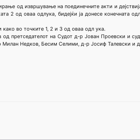
апирање од извршување на поединечните акти и дејствиј
ата 2 од оваа одлука, бидејќи ја донесе конечната од
 како во точките 1, 2 и 3 од оваа одл ука.
ав од претседателот на Судот д-р Јован Проевски и с
-р Милан Недков, Бесим Селими, д-р Јосиф Талевски и д