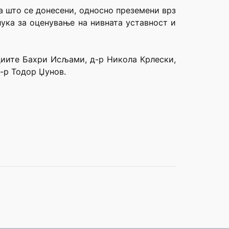
а што се донесени, односно преземени врз
лука за оценување на нивната уставност и
удиите Бахри Исљами, д-р Никола Крлески,
-р Тодор Џунов.