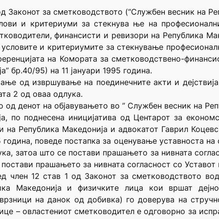
 од Законот за сметководството (“Службен весник на Ре
ови и критериуми за стекнува ње на професионални
тководители, финансисти и ревизори на Република Ма
а условите и критериумите за стекнување професионал
ференцијата на Комората за сметководствено-финанси
” бр.40/95) на 11 јануари 1995 година.
ање од извршување на поединечните акти и дејствија
та 2 од оваа одлука.
о од денот на објавувањето во ” Службен весник на Ре
ја, по поднесена иницијатива од Центарот за економс
на Република Македонија и адвокатот Гаврил Коцевск
5 година, поведе постапка за оценување уставноста на о
ука, затоа што се постави прашањето за нивната согла
е постави прашањето за нивната согласност со Уставот
ед член 12 став 1 од Законот за сметководството во
ика Македонија и физичките лица кои вршат дејно
врзници на данок од добивка) го доверува на стручн
лице – овластениот сметководител е одговорно за испр