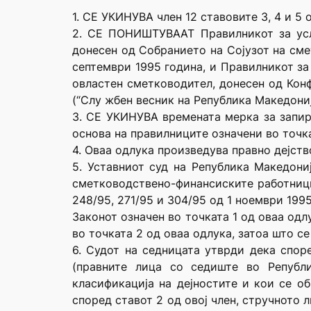
1. СЕ УКИНУВА член 12 ставовите 3, 4 и 5
2. СЕ ПОНИШТУВААТ Правилникот за усл
донесен од Собранието на Сојузот на сме
септември 1995 година, и Правилникот з
овластен сметководител, донесен од Кон
(“Слу жбен весник на Република Македонија
3. СЕ УКИНУВА времената мерка за запир
основа на правилниците означени во точка
4. Оваа одлука произведува правно дејств
5. Уставниот суд на Република Македони
сметководствено-финансиските работници 
248/95, 271/95 и 304/95 од 1 ноември 199
Законот означен во точката 1 од оваа одл
во точката 2 од оваа одлука, затоа што с
6. Судот на седницата утврди дека спор
(правните лица со седиште во Републ
класификација на дејностите и кои се об
според ставот 2 од овој член, стручното 