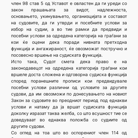
член 98 став 5 од Уставот е овластен да ги уреди со
закон прашањата за видот, надлежноста,
основањето, укинувањето, организцијата и составот
на судовите, да ги утврди и посебните услови за
избор на судии, а во тие рамки да предвиди и
посебни услови за одредена категорија на граѓани за
кои ќе оцени дека поради нивната претходна
функција и ангажираност, ќе овозможат постручно и
посовесно вршење на судиската функција.
Исто така, Судот смета дека право е на
законодавецот на одредена категорија граѓани кои
вршеле доста сложена и одговорна судиска функција
според поранешните прописи кои предвидувале
посебни услови различни од условите за другите
судови, да им овозможи по донесувањето на новиот
Закон за судовите во преодниот период под еднакви
услови и натаму да ја вршат судиската функција
доколку изразат таква желба, со што всушност тие се
доведуваат во еднаква положба со судиите од
другите судови.
Со оглед на тоа што во оспорениот член 114 од