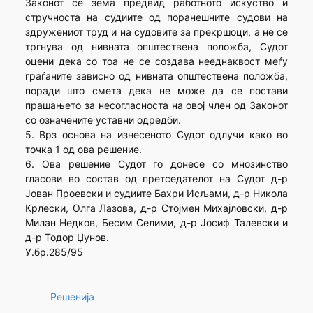
Законот се зема предвид работното искуство и
стручноста на судиите од поранешните судови на
здружениот труд и на судовите за прекршоци, а не се
тргнува од нивната општествена положба, Судот
оцени дека со тоа не се создава нееднаквост меѓу
граѓаните зависно од нивната општествена положба,
поради што смета дека не може да се постави
прашањето за несогласноста на овој член од Законот
со означените уставни одредби.
5. Врз основа на изнесеното Судот одлучи како во
точка 1 од ова решение.
6. Ова решение Судот го донесе со мнозинство
гласови во состав од претседателот на Судот д-р
Јован Проевски и судиите Бахри Исљами, д-р Никола
Крлески, Олга Лазова, д-р Стојмен Михајловски, д-р
Милан Недков, Бесим Селими, д-р Јосиф Талевски и
д-р Тодор Џунов.
У.бр.285/95
Решенија