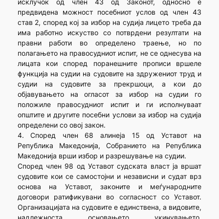
исклучок од член 43 од Законот, односно е
предвидена можност посебниот услов од член 43
став 2, според кој за избор на судија лицето треба да
има работно искуство со потврдени резултати на
правни работи во определено траење, но по
полагањето на правосудниот испит, не се однесува на
лицата кои според поранешните прописи вршеле
функција на судии на судовите на здружениот труд и
судии на судовите за прекршоци, а кои до
објавувањето на огласот за избор на судии го
положиле правосудниот испит и ги исполнуваат
општите и другите посебни услови за избор на судија
определени со овој закон.
4. Според член 68 алинеја 15 од Уставот на
Република Македонија, Собранието на Република
Македонија врши избор и разрешување на судии.
Според член 98 од Уставот судската власт ја вршат
судовите кои се самостојни и независни и судат врз
основа на Уставот, законите и меѓународните
договори ратификувани во согласност со Уставот.
Организацијата на судовите е единствена, а видовите,
надлежноста, основањето, укинувањето,