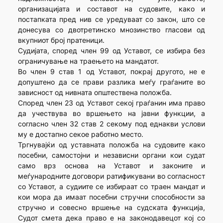
организацијата и составот на судовите, како и
постапката пред нив се уредуваат со закон, што се
донесува со двотретинско мнозинство гласови од
вкупниот број пратеници.
Судијата, според член 99 од Уставот, се избира без
ограничување на траењето на мандатот.
Во член 9 став 1 од Уставот, покрај другото, не е
допуштено да се прави разлика меѓу граѓаните во
зависност од нивната општествена положба.
Според член 23 од Уставот секој граѓанин има право
да учествува во вршењето на јавни функции, а
согласно член 32 став 2 секому под еднакви услови
му е достапно секое работно место.
Тргнувајќи од уставната положба на судовите како
посебни, самостојни и независни органи кои судат
само врз основа на Уставот и законите и
меѓународните договори ратификувани во согласност
со Уставот, а судиите се избираат со траен мандат и
кои мора да имаат посебни стручни способности за
стручно и совесно вршење на судската функција,
Судот смета дека право е на законодавецот кој со