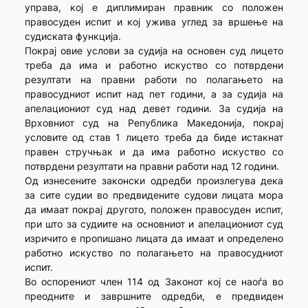
управа, кој е диплимиран правник со положен
правосуден испит и кој ужива углед за вршење на
судиската функција.
Покрај овие услови за судија на основен суд лицето
треба да има и работно искуство со потврдени
резултати на правни работи по полагањето на
правосудниот испит над пет години, а за судија на
апелациониот суд над девет години. За судија на
Врховниот суд на Република Македонија, покрај
условите од став 1 лицето треба да биде истакнат
правен стручњак и да има работно искуство со
потврдени резултати на правни работи над 12 години.
Од изнесените законски одредби произлегува дека
за сите судии во предвидените судови лицата мора
да имаат покрај другото, положен правосуден испит,
при што за судиите на основниот и апелациониот суд
изричито е пропишано лицата да имаат и определено
работно искуство по полагањето на правосудниот
испит.
Во оспорениот член 114 од Законот кој се наоѓа во
преодните и завршните одредби, е предвиден