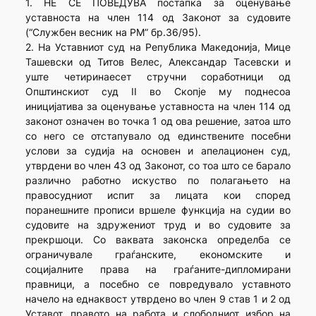
1. НЕ СЕ ПОВЕДУВА постапка за оценување
уставноста на член 114 од Законот за судовите
(“Службен весник на РМ” бр.36/95).
2. На Уставниот суд на Република Македонија, Мице
Ташевски од Титов Велес, Александар Тасевски и
уште четиринаесет стручни соработници од
Општинскиот суд II во Скопје му поднесоа
иницијатива за оценување уставноста на член 114 од
законот означен во точка 1 од ова решение, затоа што
со него се отстапувало од единствените посебни
услови за судија на основен и апелационен суд,
утврдени во член 43 од Законот, со тоа што се барало
различно работно искуство по полагањето на
правосудниот испит за лицата кои според
поранешните прописи вршеле функција на судии во
судовите на здружениот труд и во судовите за
прекршоци. Со ваквата законска определба се
ограничувале граѓанските, економските и
социјалните права на граѓаните-дипломирани
правници, а посебно се повредувало уставното
начело на еднаквост утврдено во член 9 став 1 и 2 од
Уставот, правото на работа и слободниот избор на