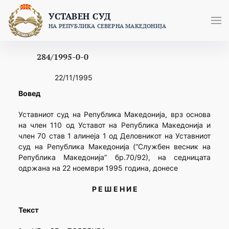
Skip
УСТАВЕН СУД
to
НА РЕПУБЛИКА СЕВЕРНА МАКЕДОНИЈА
content
284/1995-0-0
22/11/1995
Вовед
Уставниот суд на Република Македонија, врз основа
на член 110 од Уставот на Република Македонија и
член 70 став 1 алинеја 1 од Деловникот на Уставниот
суд на Република Македонија (“Службен весник на
Република Македонија” бр.70/92), на седницата
одржана на 22 ноември 1995 година, донесе
Р Е Ш Е Н И Е
Текст