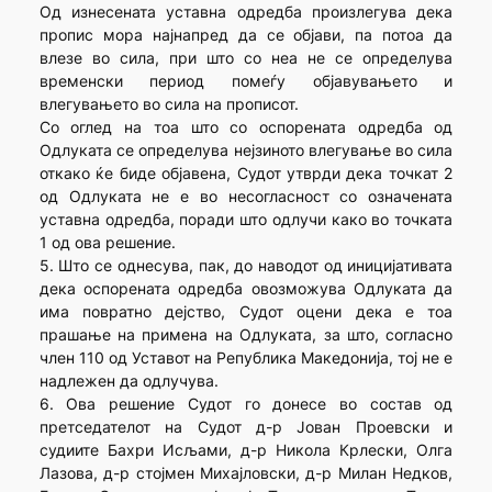
Од изнесената уставна одредба произлегува дека
пропис мора најнапред да се објави, па потоа да
влезе во сила, при што со неа не се определува
временски период помеѓу објавувањето и
влегувањето во сила на прописот.
Со оглед на тоа што со оспорената одредба од
Одлуката се определува нејзиното влегување во сила
откако ќе биде објавена, Судот утврди дека точкат 2
од Одлуката не е во несогласност со означената
уставна одредба, поради што одлучи како во точката
1 од ова решение.
5. Што се однесува, пак, до наводот од иницијативата
дека оспорената одредба овозможува Одлуката да
има повратно дејство, Судот оцени дека е тоа
прашање на примена на Одлуката, за што, согласно
член 110 од Уставот на Република Македонија, тој не е
надлежен да одлучува.
6. Ова решение Судот го донесе во состав од
претседателот на Судот д-р Јован Проевски и
судиите Бахри Исљами, д-р Никола Крлески, Олга
Лазова, д-р стојмен Михајловски, д-р Милан Недков,