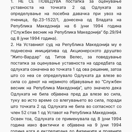
1. НЕ СЕ ПОВЕДУВА постапка за оценување
уставноста на точката 2 од Одлуката за
определување на посебна давачка при увоз на
пченица, бр.23-1522/1, донесена од Владата на
Република Македонија на 6 јуни 1994 година
(“Службен весник на Република Македонија” бр.29/94
од 8 јуни 1994 година).
2. На Уставниот суд на Република Македонија му е
поднесена иницијатива од Акционерското друштво
“Жито-Вардар” од Титов Велес, за поведување
постапка за оценување уставноста на одредбата од
одлуката означена во точката 1 од ова решение, затоа
што со неа се определувало Одлуката да влезе во
сила со денот на нејзиното објавување во “Службен
весник на Република Македонија”, што значело дека
Одлуката не била објавена пред да влезе во сила,
туку во исто време со влегувањето во сила, поради
што точката 2 од Одлуката не била во согласност со
член 52 став 1 од Уставот на Република Македонија.
Освен тоа, Одлуката се применувала од 8 јуни 1994
година иако фактички е објавена на 9 јуни 1994
година кога е експедирана до физичките и правните