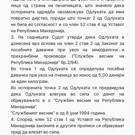
лица од страна на печатницата, што значело дека
оспорената одредба овозможува Одлуката да има
повратно дејство, поради што точкат 2 од Одлуката
не била во согласност и со член 52 став 4 од Уставот
на Република Македонија.
3. На седницата Судот утврди дека Одлуката е
донесена врз основа на член 2 став 2 од Законот за
посебните давачки при увоз на земјоделски и
прехранбени производи (“Службен весник на
Република Македонија” бр.2/94).
Во точка 1 од Одлуката се определува посебна
давачка при увоз на пченица во износ од 5,00 денари
за еден килограм.
Во оспорената точка 2 од Одлуката се предвидува
дека Одлуката влегува во сила со денот на
објавувањето в о “Службен весник на Република
Македонија”.
“Службениот весник” е од 8 јуни 1994 година.
4. Според член 52 став 1 од Уставот на Република
Македонија законите и другите прописи се објавуваат
пред да влезат во сила.