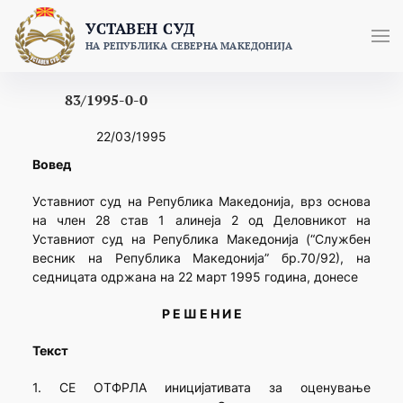
Skip
УСТАВЕН СУД
to
НА РЕПУБЛИКА СЕВЕРНА МАКЕДОНИЈА
content
83/1995-0-0
22/03/1995
Вовед
Уставниот суд на Република Македонија, врз основа
на член 28 став 1 алинеја 2 од Деловникот на
Уставниот суд на Република Македонија (“Службен
весник на Република Македонија” бр.70/92), на
седницата одржана на 22 март 1995 година, донесе
Р Е Ш Е Н И Е
Текст
1. СЕ ОТФРЛА иницијативата за оценување