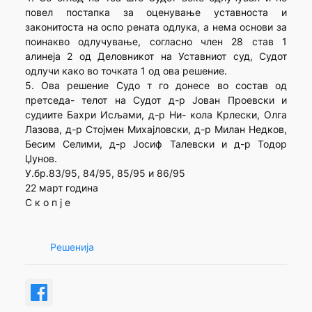
повел постапка за оценување уставноста и
законитоста на оспо рената одлука, а нема основи за
поинакво одлучување, согласно член 28 став 1
алинеја 2 од Деловникот на Уставниот суд, Судот
одлучи како во точката 1 од ова решение.
5. Ова решение Судо т го донесе во состав од
претседа- телот на Судот д-р Јован Проевски и
судиите Бахри Исљами, д-р Ни- кола Крлески, Олга
Лазова, д-р Стојмен Михајловски, д-р Милан Недков,
Бесим Селими, д-р Јосиф Талевски и д-р Тодор
Џунов.
У.бр.83/95, 84/95, 85/95 и 86/95
22 март година
С к о п ј е
Решенија