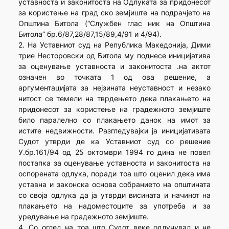
уставноста и законитоста на Одлуката за придонесот
за користење на град ско земјиште на подрачјето на
Општина Битола (“Службен глас ник на Општина
Битола” бр.6/87,28/87,15/89,4/91 и 4/94).
2. На Уставниот суд на Република Македонија, Дими
трие Несторовски од Битола му поднесе иницијатива
за оценување уставноста и законитоста .на актот
означен во точката 1 од ова решение, а
аргументацијата за нејзината неуставност и незако
нитост се темели на тврдењето дека плакањето на
придонесот за користење на градежното земјиште
било паралелно со плакањето данок на имот за
истите недвижности. Разгледувајки ја иницијативата
Судот утврди де ка Уставниот суд со решение
У.бр.161/94 од 25 октомври 1994 го дина не повел
постапка за оценување уставноста и законитоста на
оспорената одлука, поради тоа што оценил дека има
уставна и законска основа собранието на општината
со своја одлука да ја утврди висината и начинот на
плакањето на надоместоците за употреба и за
уредување на градежното земјиште.
4. Со оглед на тоа што Судот веке одлучувал и не