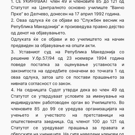
1. СЕ УКИНУВААТ член 49 и членовите 85 до 121 од
Статутот на Централното основно училиште “Ванчо
Прке” во Делчево, донесен на 17 април 1992 година.
2. Оваа одлука ќе се објави во “Службен весник на
Република Македонија” и произведува правно дејство
од денот на објавувањето.
Одлуката ќе се објави и во училиштето на начин
предвиден за објавување на општи акти.
3. Уставниот суд на Република Македонија со
решение У.бр.57/94 од 23 ноември 1994 година
поведе постапка за оценување уставноста и
законитоста на одредбите означени во точката 1 од
оваа одлука, затоа што се постави прашањето за
нивната согласност со закон.
4. На седницата Судот утврди дека во член 49 од
Статутот се утврдуваат условите за именување на
индивидуален работоводен орган во Училиштето. Во
членовите 85 до 99 се уредува организацијата на
учењето и учеството на претставници на
општествената заедница. Од членот 100 до 121 од
Статутот се уредуваат прашања за правата и
обврските на учениците. На сите наведени членови од