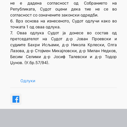
не е дадена согласност од Собранието на
Републиката, Судот оцени дека тие не се во
согласност со означените законски одредби.
6. Врз основа на изнесеното, Судот одлучи како во
точката 1 од оваа одлука.
7. Оваа одлука Судот ја донесе во состав од
претседателот на Судот д-р Јован Проевски и
судиите Бахри Исљами, д-р Никола Крлески, Олга
Лазова, д-р Стојмен Михајловски, д-р Милан Недков,
Бесим Селими д-р Јосиф Талевски и д-р Тодор
Џунов. (У.бр.57/94).
Одлуки