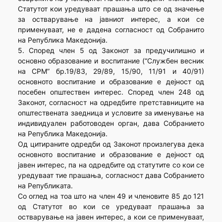
Статутот кои уредуваат прашања што се од значење
за остварување на јавниот интерес, а кои се
применуваат, не е дадена согласност од Собранито
на Република Македонија.
5. Според член 5 од Законот за предучилишно и
основно образование и воспитание (“Службен весник
на СРМ” бр.19/83, 29/89, 15/90, 11/91 и 40/91)
основното воспитание и образование е дејност од
посебен општествен интерес. Според член 248 од
Законот, согласност на одредбите претставниците на
општествената заедница и условите за именување на
индивидуален работоводен орган, дава Собранието
на Република Македонија.
Од цитираните одредби од Законот произлегува дека
основното воспитание и образование е дејност од
јавен интерес, па на одредбите од статутите со кои се
уредуваат тие прашања, согласност дава Собранието
на Републиката.
Со оглед на тоа што на член 49 и членовите 85 до 121
од Статутот во кои се уредуваат прашања за
остварување на јавен интерес, а кои се применуваат,