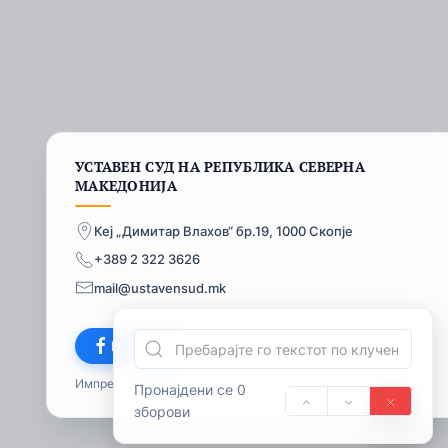
УСТАВЕН СУД НА РЕПУБЛИКА СЕВЕРНА
МАКЕДОНИЈА
Кеј „Димитар Влахов“ бр.19, 1000 Скопје
+389 2 322 3626
mail@ustavensud.mk
Facebook
Импресум
© 2026
Пронајдени се 0
зборови