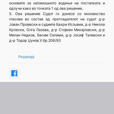
основите за натамошното водење на постапката и
одлучи како во точката 1 од ова решение.
5. Ова решение Судот го донесе со мнозинство
гласови во состав од претседателот на судот д-р
Јован Проевски и судиите Бахри Исљами, д-р Никола
Крлески, Олга Лазова, д-р Стојмен Михајловски, д-р
Милан Недков, Бесим Селими, д-р Јосиф Талевски и
д-р Тодор Џунов.У.бр.206/93
Решенија