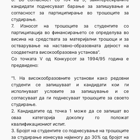
кандидати поднесуваат барање за запишување и
согласност за партиципирање во трошоците за
студирање.
7. Износот на трошоците за студентите со
партиципација во финансирањето се определува во
висина на средствата за материјални трошоци и за
остварување на наставно-образовната дејност на
соодветната високообразовна установа”.
Со точката V од Конкурсот за 1994/95 година е
предвидено:
“1. На високообразовните установи како редовни
студенти се запишуваат и кандидати кои ги
исполнуваат условите за запишување и се
согласуваат да ги поднесуваат трошоците за своето
студирање.
2. Кандидатите од точка 1 може да се запишат во
оваа категорија доколку го положат
квалификациониот испит.
3. Бројот на студентите со поднесување на трошоците
за студирање изнесува најмногу до 30% од бројот на