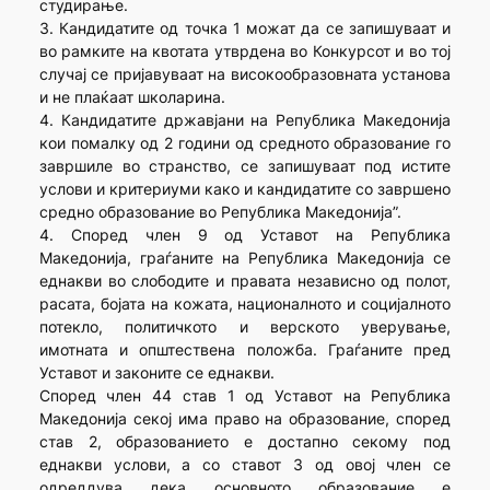
студирање.
3. Кандидатите од точка 1 можат да се запишуваат и
во рамките на квотата утврдена во Конкурсот и во тој
случај се пријавуваат на високообразовната установа
и не плаќаат школарина.
4. Кандидатите државјани на Република Македонија
кои помалку од 2 години од средното образование го
завршиле во странство, се запишуваат под истите
услови и критериуми како и кандидатите со завршено
средно образование во Република Македонија”.
4. Според член 9 од Уставот на Република
Македонија, граѓаните на Република Македонија се
еднакви во слободите и правата независно од полот,
расата, бојата на кожата, националното и социјалното
потекло, политичкото и верското уверување,
имотната и општествена положба. Граѓаните пред
Уставот и законите се еднакви.
Според член 44 став 1 од Уставот на Република
Македонија секој има право на образование, според
став 2, образованието е достапно секому под
еднакви услови, а со ставот 3 од овој член се
одреддува дека основното образование е