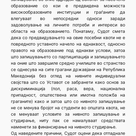
образование со кои е предвидена можноста
високообразовните институции и граѓаните да
влегуваат во непосредни односи заради
задоволување на личните потреби и интереси во
областа на образованието. Понатаму, Судот смета
дека со предвидувањето на овие посебни квоти не е
повредното уставното начело на еднаквост, односно
правото на образование под еднакви услови, затоа
што запишувањето со партиципација и запишувањето
на оние што завршиле средно училиште во странство
се однесува на сите грагани државјани на Република
Македонија без оглед на нивните индивидуални
својства што со Уставот се забранети како основ за
дискриминација (пол, раса, вера, национална
припадност, општествена или имотна положба на
граганите) како и затоа што со нивното запишување
не се менува бројот на студенти во општата квота, не
се менуваат условите за нивното запишување и
студирање, ниту пак се намалуваат средствата
наменети за финансирање на нивното студирање.
Од наведените причини, Судот оцени дека отпаднале