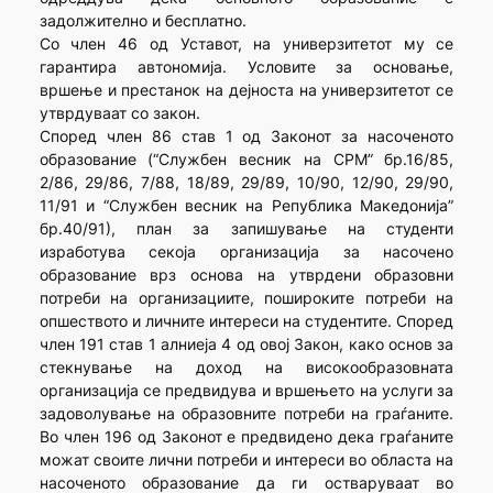
задолжително и бесплатно.
Со член 46 од Уставот, на универзитетот му се
гарантира автономија. Условите за основање,
вршење и престанок на дејноста на универзитетот се
утврдуваат со закон.
Според член 86 став 1 од Законот за насоченото
образование (“Службен весник на СРМ” бр.16/85,
2/86, 29/86, 7/88, 18/89, 29/89, 10/90, 12/90, 29/90,
11/91 и “Службен весник на Република Македонија”
бр.40/91), план за запишување на студенти
изработува секоја организација за насочено
образование врз основа на утврдени образовни
потреби на организациите, пошироките потреби на
опшеството и личните интереси на студентите. Според
член 191 став 1 алниеја 4 од овој Закон, како основ за
стекнување на доход на високообразовната
организација се предвидува и вршењето на услуги за
задоволување на образовните потреби на граѓаните.
Во член 196 од Законот е предвидено дека граѓаните
можат своите лични потреби и интереси во областа на
насоченото образование да ги остваруваат во