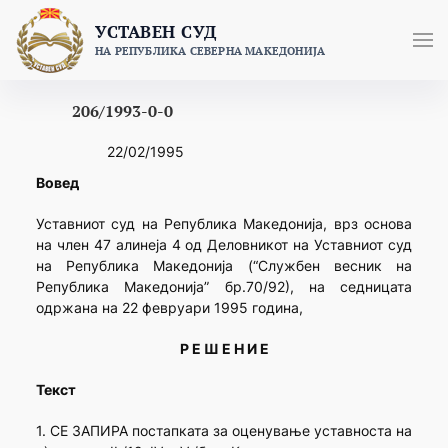
Skip
УСТАВЕН СУД
to
НА РЕПУБЛИКА СЕВЕРНА МАКЕДОНИЈА
content
206/1993-0-0
22/02/1995
Вовед
Уставниот суд на Република Македонија, врз основа
на член 47 алинеја 4 од Деловникот на Уставниот суд
на Република Македонија (“Службен весник на
Република Македонија” бр.70/92), на седницата
одржана на 22 февруари 1995 година,
Р Е Ш Е Н И Е
Текст
1. СЕ ЗАПИРА постапката за оценување уставноста на