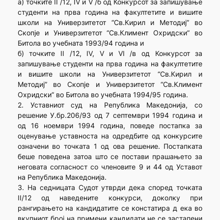
а) точките II /12, IV и V /б од Конкурсот за запишување
студенти на прва година на факултетите и вишите
школи на Универзитетот “Св.Кирил и Методиј” во
Скопје и Универзитетот “Св.Климент Охридски” во
Битола во учебната 1993/94 година и
б) точките II /12, IV, V и VI /в од Конкурсот за
запишување студенти на прва година на факултетите
и вишите школи на Универзитетот “Св.Кирил и
Методиј” во Скопје и Универзитетот “Св.Климент
Охридски” во Битола во учебната 1994/95 година.
2. Уставниот суд на Република Македонија, со
решение У.бр.206/93 од 7 септември 1994 година и
од 16 ноември 1994 година, поведе постапка за
оценување уставноста на одредбите од конкурсите
означени во точката 1 од ова решение. Постапката
беше поведена затоа што се постави прашањето за
неговата согласност со членовите 9 и 44 од Уставот
на Република Македонија.
3. На седницата Судот утврди дека според точката
II/12 од наведените конкурси, доколку при
рангирањето на кандидатите се констатира д ека во
вкупниот број на примени кандидати не се застапени