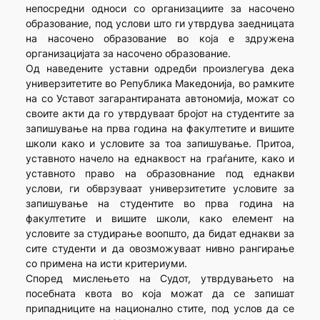
непосредни односи со организациите за насочено
образование, под услови што ги утврдува заедницата
на насочено образование во која е здружена
организацијата за насочено образование.
Од наведените уставни одредби произлегува дека
универзитетите во Република Македонија, во рамките
на со Уставот загарантираната автономија, можат со
своите акти да го утврдуваат бројот на студентите за
запишување на прва година на факултетите и вишите
школи како и условите за тоа запишување. Притоа,
уставното начело на еднаквост на граѓаните, како и
уставното право на образовнание под еднакви
услови, ги обврзуваат универзитетите условите за
запишување на студентите во прва година на
факултетите и вишите школи, како елемент на
условите за студирање воопшто, да бидат еднакви за
сите студенти и да овозможуваат нивно рангирање
со примена на исти критериуми.
Според мислењето на Судот, утврдувањето на
посебната квота во која можат да се запишат
припадниците на национално стите, под услов да се