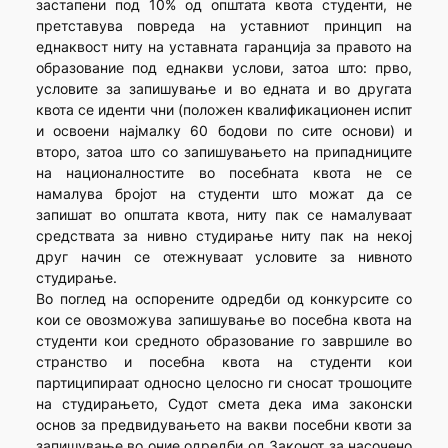
застапени под 10% од општата квота студенти, не
претставува повреда на уставниот принцип на
еднаквост ниту на уставната гаранција за правото на
образование под еднакви услови, затоа што: прво,
условите за запишување и во едната и во другата
квота се иденти чни (положен квалификационен испит
и освоени најмалку 60 бодови по сите основи) и
второ, затоа што со запишувањето на припадниците
на националностите во посебната квота не се
намалува бројот на студенти што можат да се
запишат во општата квота, ниту пак се намалуваат
средствата за нивно студирање ниту пак на некој
друг начин се отежнуваат условите за нивното
студирање.
Во поглед на оспорените одредби од конкурсите со
кои се овозможува запишување во посебна квота на
студенти кои средното образование го завршиле во
странство и посебна квота на студенти кои
партиципираат односно целосно ги сносат трошоците
на студирањето, Судот смета дека има законски
основ за предвидувањето на вакви посебни квоти за
запишување во оние одредби од Законот за насочено