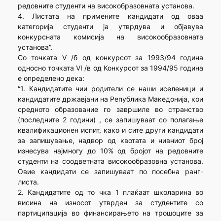
редовните студенти на високобразовната установа.
4. Листата на примените кандидати од оваа
категорија студенти ја утврдува и објавува
конкурсната комисија на високообразовната
установа”.
Со точката V /б од конкурсот за 1993/94 година
односно точката VI /в од Конкурсот за 1994/95 година
е определено дека:
“1. Кандидатите чии родители се наши иселеници и
кандидатите државјани на Република Македонија, кои
средното образование го завршиле во странство
(последните 2 години) , се запишуваат со полагање
квалификационен испит, како и сите други кандидати
за запишување, надвор од квотата и нивниот број
изнесува најмногу до 10% од бројот на редовните
студенти на соодветната високообразовна установа.
Овие кандидати се запишуваат по посебна ранг-
листа.
2. Кандидатите од то чка 1 плаќаат школарина во
висина на износот утврден за студентите со
партиципација во финансирањето на трошоците за