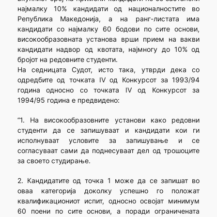
најмалку 10% кандидати од националностите во
Република Македонија, а на ранг-листата има
кандидати со најмалку 60 бодови по сите основи,
високообразовната установа врши прием на вакви
кандидати надвор од квотата, најмногу до 10% од
бројот на редовните студенти.
На седницата Судот, исто така, утврди дека со
одредбите од точката IV од Конкурсот за 1993/94
година односно со точката IV од Конкурсот за
1994/95 година е предвидено:
“1. На високообразовните установи како редовни
студенти да се запишуваат и кандидати кои ги
исполнуваат условите за запишување и се
согласуваат сами да поднесуваат дел од трошоците
за своето студирање.
2. Кандидатите од точка 1 може да се запишат во
оваа категорија доколку успешно го положат
квалификациониот испит, односно освојат минимум
60 поени по сите основи, а поради ограничената