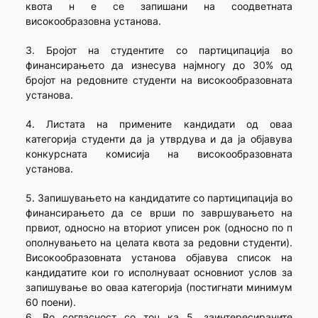
квота н е се запишани на соодветната
високообразовна установа.
3. Бројот на студентите со партиципација во
финансирањето да изнесува најмногу до 30% од
бројот на редовните студенти на високообразовната
установа.
4. Листата на примените кандидати од оваа
категорија студенти да ја утврдува и да ја објавува
конкурсната комисија на високообразовната
установа.
5. Запишувањето на кандидатите со партиципација во
финансирањето да се врши по завршувањето на
првиот, односно на вториот уписен рок (односно по п
ополнувањето на целата квота за редовни студенти).
Високообразовната установа објавува список на
кандидатите кои го исполнуваат основниот услов за
запишување во оваа категорија (постигнати минимум
60 поени).
6. Во согласност со точ ка 5, заинтересираните