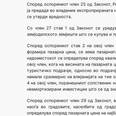
Според оспорениот член 25 од Законот, Р
ја предаде во владение експроприраната 
се утврди вредноста.
Со член 27 став 1 од Законот се уреду
земјоделското земјиште што се купува и 
Според оспорениот став 2 на овој член 
формира пазарна цена, се зема пазарнат
надоместокот се определува според квали
овој член, кога на висината на пазарната
туристичко подрачје, односно во подрачј
намали сразмерно на влијанијата на тие 
4 на овој член, поранешниот сопственик 
неамортизирани инвестиции што се од зн
Според оспорениот член 29 од Законот, 
наоѓа во градовите, населбите од град
определува според пазарната цена на најб