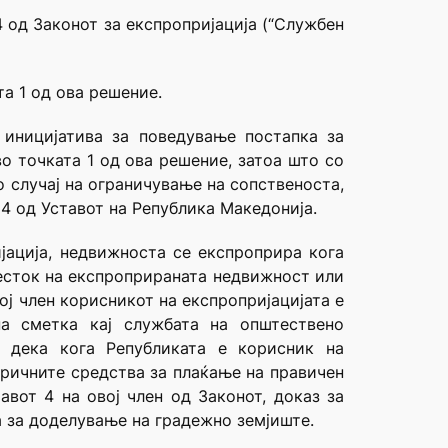
4 од Законот за експропријација (“Службен
а 1 од ова решение.
 иницијатива за поведување постапка за
во точката 1 од ова решение, затоа што со
о случај на ограничување на сопственоста,
 4 од Уставот на Република Македонија.
ијација, недвижноста се експроприра кога
есток на експроприраната недвижност или
ој член корисникот на експропријацијата е
на сметка кај службата на општествено
о дека кога Републиката е корисник на
паричните средства за плаќање на правичен
вот 4 на овој член од Законот, доказ за
а за доделување на градежно земјиште.