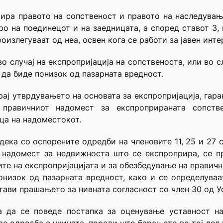
нтира правото на сопственост и правото на наследувањ
ро на поединецот и на заедницата, а според ставот 3
излегуваат од неа, освен кога се работи за јавен инте
во случај на експропријација на сопственоста, или во 
 да биде понизок од пазарната вредност.
рај утврдувањето на основата за експропријација, гара
правичниот надомест за експроприраната сопств
ца на надоместокот.
 дека со оспорените одредби на членовите 11, 25 и 27 с
 надомест за недвижноста што се експроприра, се п
ите на експропријацијата и за обезбедување на правич
онизок од пазарната вредност, како и се определува
тави прашањето за нивната согласност со член 30 од У
а да се поведе постапка за оценување уставност на