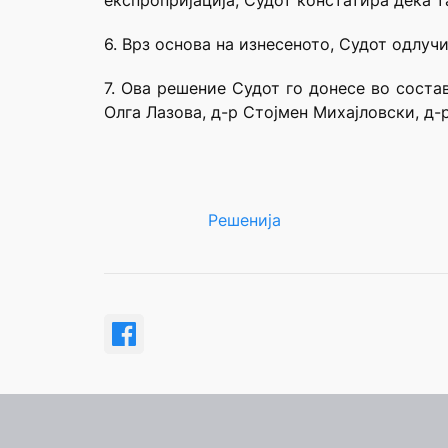
експропријација, Судот констатира дека т
6. Врз основа на изнесеното, Судот одлучи
7. Ова решение Судот го донесе во соста
Олга Лазова, д-р Стојмен Михајловски, д
Решенија