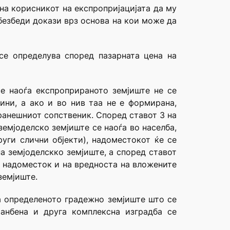
на корисникот на експропријацијата да му
безбеди докази врз основа на кои може да
се определува според пазарната цена на
се наоѓа експроприраното земјиште не се
ини, а ако и во нив таа не е формирана,
ранешниот сопственик. Според ставот 3 на
земјоделско земјиште се наоѓа во населба,
руги слични објекти), надоместокот ќе се
а земјоделскко земјиште, а според ставот
а надоместок и на вредноста на вложените
земјиште.
а определеното градежно земјиште што се
танбена и друга комплексна изградба се