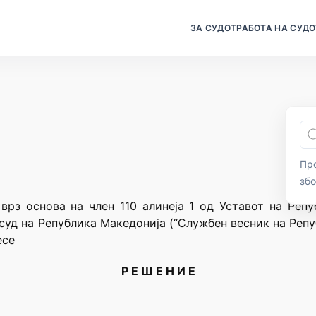
ЗА СУДОТ
РАБОТА НА СУДО
Про
зб
врз основа на член 110 алинеја 1 од Уставот на Репу
 суд на Република Македонија (“Службен весник на Репу
есе
Р Е Ш Е Н И Е