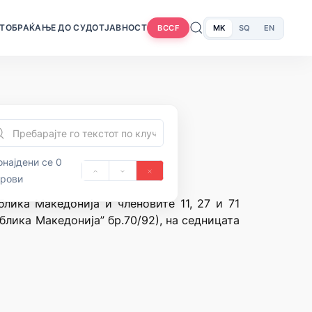
Т
ОБРАЌАЊЕ ДО СУДОТ
ЈАВНОСТ
MK
SQ
EN
BCCF
најдени се 0
орови
блика Македонија и членовите 11, 27 и 71
блика Македонија” бр.70/92), на седницата