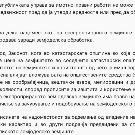
епубличката управа за имотно-правни работи не може 
недвижност пред да ја утврди вредноста или пред да о
ва дека надоместокот за експроприраното земјиште 
продава заради земјоделска обработка.
од Законот, кога во катастарската општина во која 
а цена на земјиштето во соседните катастарски општ
тетот на земјиштето и користа што од него ја имал по
 цена влијаат вложувањата на општествените средства (
е на сообраќајница, вештачки езера, мелиорации и д
околности, според прописите за заштита и користење н
на експроприраното земјоделско земјиште има право н
ачење за зачувување и подобрување на земјоделското 
висината на надоместокот за одземање од владение н
ски карактер и во други подрачја предвидени за с
лиското земјоделско земјиште.