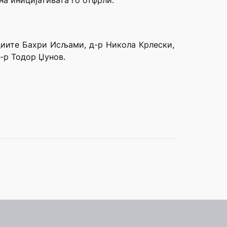
на иницијативата го отфрли.
удиите Бахри Исљами, д-р Никола Крлески,
-р Тодор Џунов.