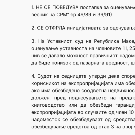
1. НЕ СЕ ПОВЕДУВА постапка за оценување 
весник на СРМ” бр.46/89 и 36/91).
2. СЕ ОТФРЛА иницијативата за оценување 
3. На Уставниот суд на Република Маке
оценување уставноста на членовите 11, 25
нив се давало можност правичниот надомес
да биде понизок од пазарната вредност, ш
4. Судот на седницата утврди дека споре
корисникот на експропријацијата има об
ако има обезбедено соодветна недвижност.
должен, пред поднесувањето на предло
книговодство или да обезбеди гаранци
експропријацијата во случаите од член 10
надоместок се обезбедуваат од средства
обезбедување средства од став 3 на овој 