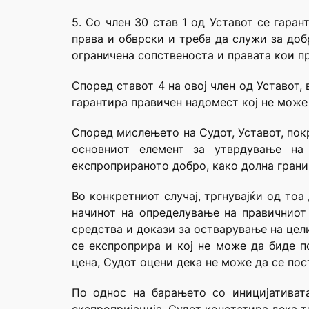
5. Со член 30 став 1 од Уставот се гара
права и обврски и треба да служи за доб
ограничена сопственоста и правата кои про
Според ставот 4 на овој член од Уставот, 
гарантира правичен надомест кој не може
Според мислењето на Судот, Уставот, пок
основниот елемент за утврдување на 
експроприраното добро, како долна грани
Во конкретниот случај, тргнувајќи од тоа
начинот на определување на правичниот
средства и докази за остварување на цел
се експроприра и кој не може да биде п
цена, Судот оцени дека не може да се пос
По однос на барањето со иницијативат