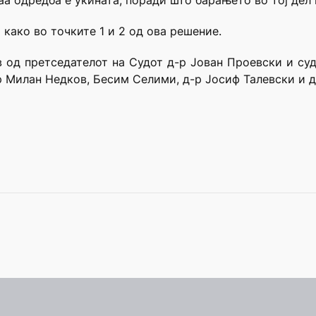
аа одредба е укината, поради што барањето во тој дел 
 како во точките 1 и 2 од ова решение.
в од претседателот на Судот д-р Јован Проевски и с
-р Милан Недков, Бесим Селими, д-р Јосиф Талевски и д