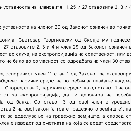
уставноста на членовите 11, 25 и 27 ставовите 2, 3 и 
уставноста на членот 29 од Законот означен во точкат
донија, Светозар Георгиевски од Скопје му поднесе
, 27 ставовите 2, 3 и 4 и член 29 од Законот означен 
т во случај на експропријација на сопственост, или в
то не било во согласност со одредбата на член 30 став
д оспорениот член 11 став 1 од Законот за експропр
езбедено парични средства потребни за плаќање надом
 Според став 2, паричните средства од ставот 1 на ов
гот за експропријација, да ги депонира на посеб
ја од банка. Со ставот 3 од овој член е уреден
 став 2 на овој закон (а тоа е градежното земјиште), 
та за доделување на градежно земјиште, а според ста
член е изводот од сметката на која се водат средстват