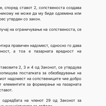
е, според ставот 2, сопственоста создава
, никому не може да му биде одземена или
рес утврден со закон.
случај на ограничување на сопственоста, се
нтира правичен надомест, односно го дава
еност, а тоа е пазарната вредност на
тавовите 2, 3 и 4 од Законот, се утврдува
ропишува постапката за обезбедување на
ниот надомест на сопствениците чие добро
ат елементите за формирање на пазарната
ставот.
 одредбата на членот 29 од Законот за