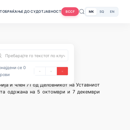
Т
ОБРАЌАЊЕ ДО СУДОТ
ЈАВНОСТ
MK
SQ
EN
BCCF
најдени се 0
орови
нија и член 71 од Деловникот на Уставниот
цата одржана на 5 октомври и 7 декември