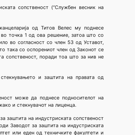
ската сопственост (“Службен весник на
канцеларија од Титов Велес му поднесе
 во точка 1 од ова решение, затоа што со
ило во согласност со член 53 од Уставот,
то така со оспорениот член од Законот се
та сопственост, поради тоа што за нив не
 стекнувањето и заштита на правата од
еност може да поднесе подносителот на
 како и стекнувачот на лиценца.
 за заштита на индустриската сопственост
оди Заводот за заштита на индустриската
лтет или еден од техничките факултети и