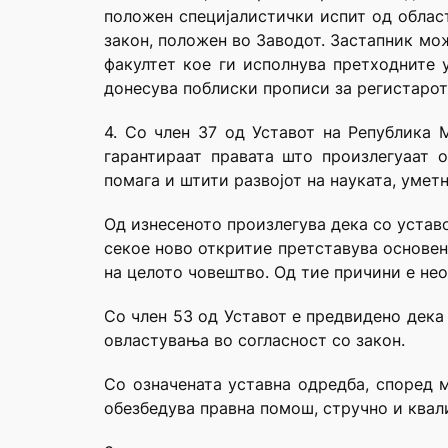
положен специјалистички испит од област
закон, положен во Заводот. Застапник мо
факултет кое ги исполнува претходните 
донесува поблиски прописи за регистарот
4. Со член 37 од Уставот на Република 
гарантираат правата што произлегуаат о
помага и штити развојот на науката, умет
Од изнесеното произлегува дека со устав
секое ново откритие претставува основен 
на целото човештво. Од тие причини е не
Со член 53 од Уставот е предвидено дека
овластувања во согласност со закон.
Со означената уставна одредба, според м
обезбедува правна помош, стручно и квал