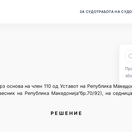
ЗА СУДОТ
РАБОТА НА СУДО
Про
зб
рз основа на член 110 од Уставот на Република Македо
весник на Република Македонија”бр.70/92), на седни
Р Е Ш Е Н И Е