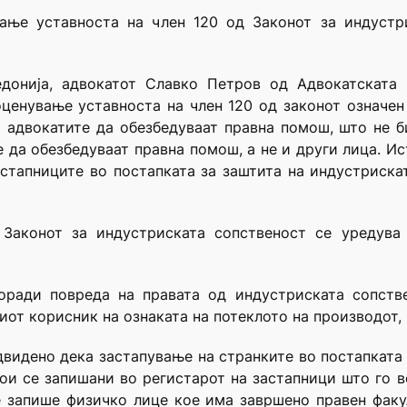
ање уставноста на член 120 од Законот за индустри
едонија, адвокатот Славко Петров од Адвокатската 
ценување уставноста на член 120 од законот означен
 адвокатите да обезбедуваат правна помош, што не б
 да обезбедуваат правна помош, а не и други лица. Ис
стапниците во постапката за заштита на индустриска
 Законот за индустриската сопственост се уредува
поради повреда на правата од индустриската сопств
ниот корисник на ознаката на потеклото на производот,
двидено дека застапување на странките во постапката
ои се запишани во регистарот на застапници што го в
е запише физичко лице кое има завршено правен факу