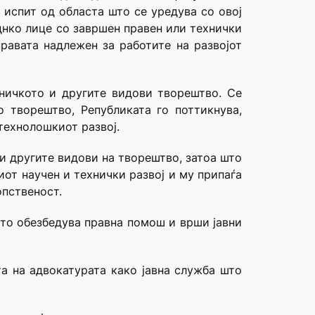
 испит од областа што се уредува со овој
днко лице со завршен правен или технички
равата надлежен за работите на развојот
тничкото и другите видови творештво. Се
о творештво, Републиката го поттикнува,
 технолошкиот развој.
и другите видови на творештво, затоа што
иот научен и технички развој и му припаѓа
опственост.
што обезбедува правна помош и врши јавни
та на адвокатурата како јавна служба што