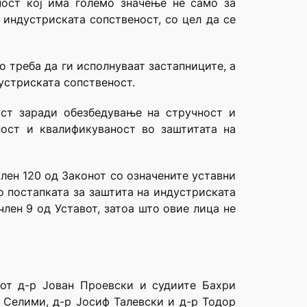
ност кој има големо значење не само за
 индустриската сопственост, со цел да се
 треба да ги исполнуваат застапниците, а
устриската сопственост.
ст заради обезбедување на стручност и
ност и квалификуваност во заштитата на
лен 120 од Законот со означените уставни
о постапката за заштита на индустриската
лен 9 од Уставот, затоа што овие лица не
дот д-р Јован Проевски и судиите Бахри
 Селими, д-р Јосиф Талевски и д-р Тодор