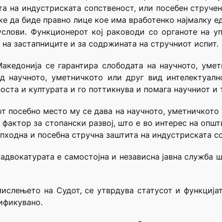
а на индустриската сопственост, или посебен стручен
же да биде правно лице кое има вработенко најмалку е
услови. Функционерот кој раководи со органоте на уп
 на застапниците и за содржината на стручниот испит.
Македонија се гарантира слободата на научното, уме
д научното, уметничкото или друг вид интелектуалн
носта и културата и го поттикнува и помага научниот и
от посебно место му се дава на научното, уметничкото 
фактор за стопански развој, што е во интерес на општ
опходна и посебна стручна заштита на индустриската с
 адвокатурата е самостојна и независна јавна служба 
ислењето на Судот, се утврдува статусот и функција
ификувано.