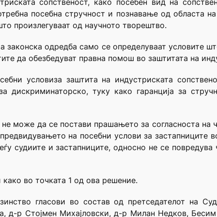
триската сопственост, како посебен вид на сопстве
потребна посебна стручност и познавање од областа на
што произлегуваат од научното творештво.
 законска одредба само се определуваат условите што
тите да обезбедуват правна помош во заштитата на инд
себни условиза заштита на индустриската сопствено
а дискриминаторско, туку како гаранција за струч
а не може да се постави прашањето за согласноста на ч
 предвидувањето на посебни услови за застапниците в
еѓу судиите и застапниците, односно не се повредува ч
 како во точката 1 од ова решение.
зинство гласови во состав од претседателот на Су
а, д-р Стојмен Михајловски, д-р Милан Недков, Бесим