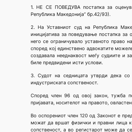
1. НЕ СЕ ПОВЕДУВА постапка за оценув
Република Македонија” бр.42/93).
2. На Уставниот суд на Република Мак
иницијатива за поведување постапка за о
него се ограничувало уставното право на
според кој единствено адвокатите можеле
создавала нееднаквост меѓу судиите и за
биле предвидени исти услови.
3. Судот на седницата утврди дека со
индустриската сопственост.
Според член 96 од овој закон, тужба 
пријавата, носителот на правото, овласте
Во оспорениот член 120 од Законот е пре
можат да вршат физички и правни лица к
сопственост, а во регистарот може да с