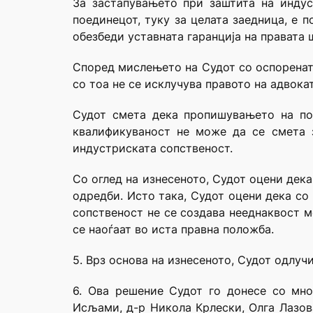
За застапувањето при заштита на индус
поединецот, туку за целата заедница, е 
обезбеди уставната гаранција на правата 
Според мислењето на Судот со оспорената
со тоа не се исклучува правото на адвока
Судот смета дека пропишувањето на по
квалификуваност не може да се смета з
индустриската сопственост.
Со оглед на изнесеното, Судот оцени дек
одредби. Исто така, Судот оцени дека со
сопственост не се создава нееднаквост м
се наоѓаат во иста правна положба.
5. Врз основа на изнесеното, Судот одлучи
6. Ова решение Судот го донесе со мно
Исљами, д-р Никола Крлески, Олга Лазов