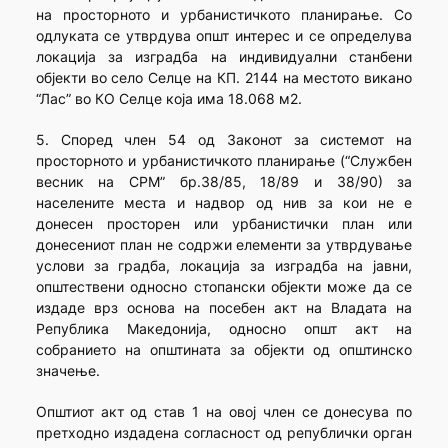
на просторното и урбанистичкото планирање. Со
одлуката се утврдува општ интерес и се определува
локација за изградба на индивидуални станбени
објекти во село Селце на КП. 2144 на местото викано
“Лас” во КО Селце која има 18.068 м2.
5. Според член 54 од Законот за системот на
просторното и урбанистичкото планирање (“Службен
весник на СРМ” бр.38/85, 18/89 и 38/90) за
населените места и надвор од нив за кои не е
донесен просторен или урбанистички план или
донесениот план не содржи елементи за утврдување
услови за градба, локација за изградба на јавни,
општествени односно стопански објекти може да се
издаде врз основа на посебен акт на Владата на
Република Македонија, односно општ акт на
собранието на општината за објекти од општинско
значење.
Општиот акт од став 1 на овој член се донесува по
претходно издадена согласност од републички орган