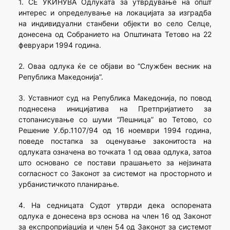
1. СЕ УКИНУВА Одлуката за утврдување на општ
интерес и определување на локацијата за изградба
на индивидуални станбени објекти во село Селце,
донесена од Собранието на Општината Тетово на 22
февруари 1994 година.
2. Оваа одлука ќе се објави во “Службен весник на
Република Македонија”.
3. Уставниот суд на Република Македонија, по повод
поднесена иницијатива на Претпријатието за
стопанисување со шуми “Лешница” во Тетово, со
Решение У.бр.1107/94 од 16 ноември 1994 година,
поведе постапка за оценување законитоста на
одлуката означена во точката 1 од оваа одлука, затоа
што основано се постави прашањето за нејзината
согласност со Законот за системот на просторното и
урбанистичкото планирање.
4. На седницата Судот утврди дека оспорената
одлука е донесена врз основа на член 16 од Законот
за експропријација и член 54 од Законот за системот