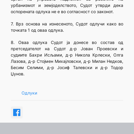
урбанизмот и земјоделството, Судот утврди дека
оспорената одлука не е во согласност со законот.
7. Врз основа на изнесеното, Судот одлучи како во
точката 1 од оваа одлука.
8. Оваа одлука Судот ја донесе во состав од
претседателот на Судот д-р Јован Проевски и
судиите Бахри Исљами, д-р Никола Крлески, Олга
Лазова, д-р Стојмен Михајловски, д-р Милан Недков,
Бесим Селими, д-р Јосиф Талевски и д-р Тодор
Џунов.
Одлуки