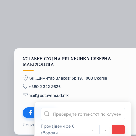
УСТАВЕН СУД НА РЕПУБЛИКА СЕВЕРНА
МАКЕДОНИЈА
Кеј „Димитар Влахов“ бр.19, 1000 Скопје
+389 2 322 3626
mail@ustavensud.mk
Facebook
Импресум
© 2026
Пронајдени се 0
зборови