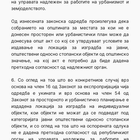
на управата надлежен за работите на урбанизмот и
земјоделството.
Од изнесената законска одредба произлегува дека
собранието на општината за местата за кои не е
донесен просторен или урбанистички план може да
донесува општ акт со кој се утврдуваат условите за
издавање на локација за изградба на јавни,
општествени односно стопански објекти од општинско
значење, на кој акт е потребно да биде дадена
претходна согласност од надлежниот орган.
6. Со оглед на тоа што во конкретниов случај врз
основа на член 16 од Законот за експропријација чија
одредба е укината и врз основа на член 54 од
Законот за просторното и урбанистичко планирање е
издадена локација за изградба на индивидуални
објекти, кои објекти не можат да се подведат под
категоријата јавни општествени односно стопански
објекти, и со оглед на тоа што на оспорената одлука
не е дадена претходна согласност од републичкиот
орган на управата надлежен за работите на