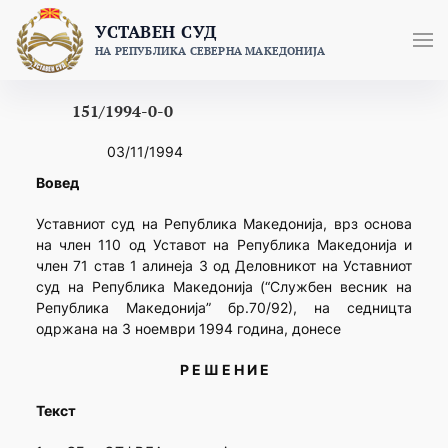
Skip
УСТАВЕН СУД
to
НА РЕПУБЛИКА СЕВЕРНА МАКЕДОНИЈА
content
151/1994-0-0
03/11/1994
Вовед
Уставниот суд на Република Македонија, врз основа
на член 110 од Уставот на Република Македонија и
член 71 став 1 алинеја 3 од Деловникот на Уставниот
суд на Република Македонија (“Службен весник на
Република Македонија” бр.70/92), на седницта
одржана на 3 ноември 1994 година, донесе
Р Е Ш Е Н И Е
Текст