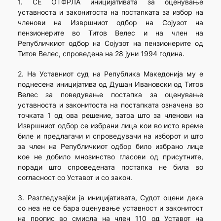
1. СЕ ОТФРЛА иницијативата за оценување
уставноста и законитоста на постапката за избор на
членови на Извршниот одбор на Сојузот на
пензионерите во Титов Велес и на член на
Републичкиот одбор на Сојузот на пензионерите од
Титов Велес, спроведена на 28 јуни 1994 година.
2. На Уставниот суд на Република Македонија му е
поднесена иницијатива од Душан Ивановски од Титов
Велес за поведување постапка за оценување
уставноста и законитоста на постапката означена во
точката 1 од ова решение, затоа што за членови на
Извршниот одбор се избрани лица кои во исто време
биле и предлагачи и спроведувачи на изборот и што
за член на Републичкиот одбор било избрано лице
кое не добило мнозинство гласови од присутните,
поради што спроведената постапка не била во
согласност со Уставот и со закон.
3. Разгледувајќи ја иницијативата, Судот оцени дека
со неа не се бара оценување уставност и законитост
на пропис во смисла на член 110 од Уставот на