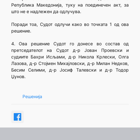
Република Македонија, туку на поединечен акт, за
што не е надлежен да одлучува.
Поради тоа, Судот одлучи како во точката 1 од ова
решение.
4. Ова решение Судот го донесе во состав од
претседателот на Судот д-р Јован Проевски и
судиите Бахри Исљами, д-р Никола Крлески, Олга
Лазова, д-р Стојмен Михајловски, д-р Милан Недков,
Бесим Селими, д-р Јосиф Талевски и д-р Тодор
Џунов.
Решенија