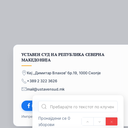
УСТАВЕН СУД НА РЕПУБЛИКА СЕВЕРНА
МАКЕДОНИЈА
Кеј „Димитар Влахов“ бр.19, 1000 Скопје
+389 2 322 3626
mail@ustavensud.mk
Facebook
Импресум
© 2026
Пронајдени се 0
зборови