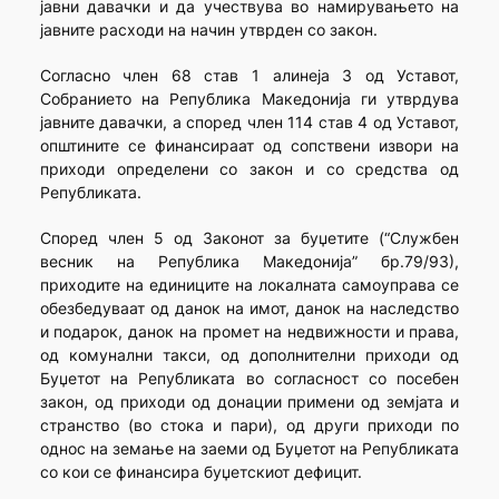
јавни давачки и да учествува во намирувањето на
јавните расходи на начин утврден со закон.
Согласно член 68 став 1 алинеја 3 од Уставот,
Собранието на Република Македонија ги утврдува
јавните давачки, а според член 114 став 4 од Уставот,
општините се финансираат од сопствени извори на
приходи определени со закон и со средства од
Републиката.
Според член 5 од Законот за буџетите (“Службен
весник на Република Македонија” бр.79/93),
приходите на единиците на локалната самоуправа се
обезбедуваат од данок на имот, данок на наследство
и подарок, данок на промет на недвижности и права,
од комунални такси, од дополнителни приходи од
Буџетот на Републиката во согласност со посебен
закон, од приходи од донации примени од земјата и
странство (во стока и пари), од други приходи по
однос на земање на заеми од Буџетот на Републиката
со кои се финансира буџетскиот дефицит.