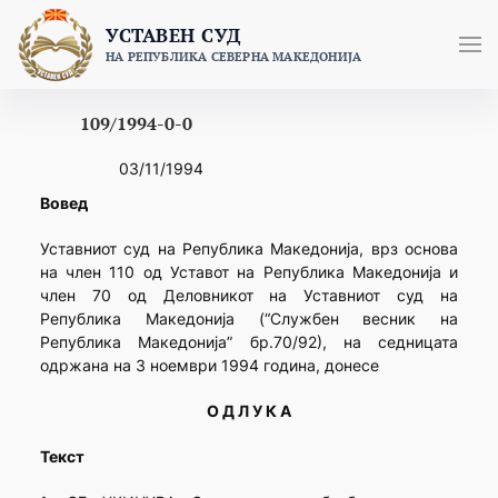
Skip
УСТАВЕН СУД
to
НА РЕПУБЛИКА СЕВЕРНА МАКЕДОНИЈА
content
109/1994-0-0
03/11/1994
Вовед
Уставниот суд на Република Македонија, врз основа
на член 110 од Уставот на Република Македонија и
член 70 од Деловникот на Уставниот суд на
Република Македонија (“Службен весник на
Република Македонија” бр.70/92), на седницата
одржана на 3 ноември 1994 година, донесе
О Д Л У К А
Текст