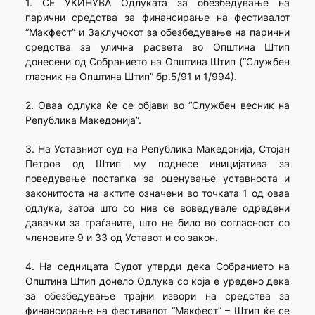
1. СЕ УКИНУВА Одлуката за обезбедување на
парични средства за финансирање на фестивалот
“Макфест” и Заклучокот за обезбедување на парични
средства за улична расвета во Општина Штип
донесени од Собранието на Општина Штип (“Службен
гласник на Општина Штип” бр.5/91 и 1/994).
2. Оваа одлука ќе се објави во “Службен весник на
Република Македонија”.
3. На Уставниот суд на Република Македонија, Стојан
Петров од Штип му поднесе иницијатива за
поведување постапка за оценување уставноста и
законитоста на актите означени во точката 1 од оваа
одлука, затоа што со нив се воведувале одредени
давачки за граѓаните, што не било во согласност со
членовите 9 и 33 од Уставот и со закон.
4. На седницата Судот утврди дека Собранието на
Општина Штип донело Одлука со која е уредено дека
за обезбедување трајни извори на средства за
финансирање на фестивалот “Макфест” – Штип ќе се