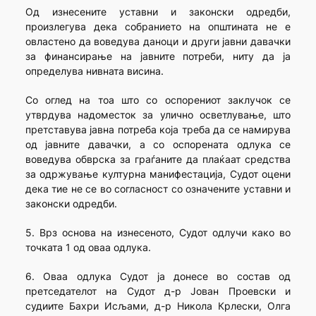
Од изнесените уставни и законски одредби,
произлегува дека собранието на општината не е
овластено да воведува даноци и други јавни давачки
за финансирање на јавните потреби, ниту да ја
определува нивната висина.
Со оглед на тоа што со оспорениот заклучок се
утврдува надоместок за улично осветлување, што
претставува јавна потреба која треба да се намирува
од јавните давачки, а со оспорената одлука се
воведува обврска за граѓаните да плаќаат средства
за одржување културна манифестација, Судот оцени
дека тие не се во согласност со означените уставни и
законски одредби.
5. Врз основа на изнесеното, Судот одлучи како во
точката 1 од оваа одлука.
6. Оваа одлука Судот ја донесе во состав од
претседателот на Судот д-р Јован Проевски и
судиите Бахри Исљами, д-р Никола Крлески, Олга