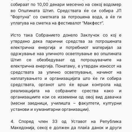
собираат по 10,00 денари месечно на секој водомер
во Општината Штип. Средствата ќе си собира ЈП
“Фортуна” со сметката за потрошена вода, а ќе ги
уплатува на сметка на фестивалот “Макфест”.
Исто така Собранието донело Заклучок со кој е
утврдено дека парични средства за потрошената
електрична енергија и потребниот материјал за
одржување наа уличното осветлување во општината
Штип се обезбедуваат од потрошувачите на
електрична енергија. Понатаму, е утврден износот на
средствата за улично осветлување, начинот на
наплатувањето и организацијата што ќе ги собира
средствата, органот што ќе врши контрола над
реализацијата на собраните срества како и
организациите кои се изземени од овој вид давачка
(месни заедници, училишта – факултети, културни
установи и хуманитарни организации).
4. Според член 33 од Уставот на Република
Македонија, секој е должен да плаќа данок и други