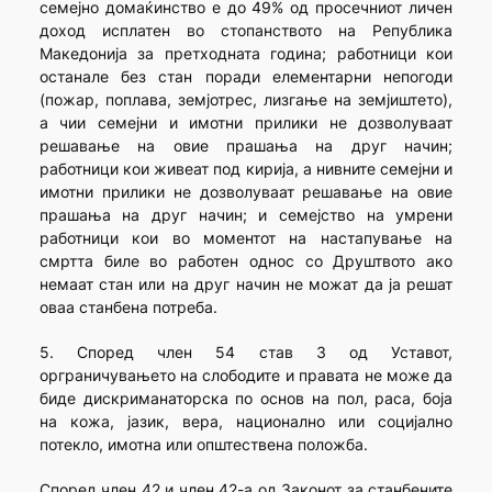
семејно домаќинство е до 49% од просечниот личен
доход исплатен во стопанството на Република
Македонија за претходната година; работници кои
останале без стан поради елементарни непогоди
(пожар, поплава, земјотрес, лизгање на земјиштето),
а чии семејни и имотни прилики не дозволуваат
решавање на овие прашања на друг начин;
работници кои живеат под кирија, а нивните семејни и
имотни прилики не дозволуваат решавање на овие
прашања на друг начин; и семејство на умрени
работници кои во моментот на настапување на
смртта биле во работен однос со Друштвото ако
немаат стан или на друг начин не можат да ја решат
оваа станбена потреба.
5. Според член 54 став 3 од Уставот,
орграничувањето на слободите и правата не може да
биде дискриманаторска по основ на пол, раса, боја
на кожа, јазик, вера, национално или социјално
потекло, имотна или општествена положба.
Според член 42 и член 42-а од Законот за станбените