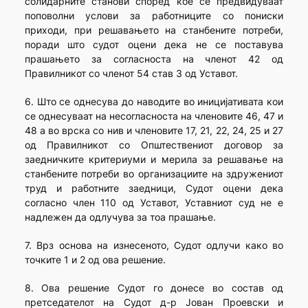
солидарните станови според кое се предвидуваат
поповолни услови за работниците со пониски
приходи, при решавањето на станбените потреби,
поради што судот оцени дека не се поставува
прашањето за согласноста на членот 42 од
Правилникот со членот 54 став 3 од Уставот.
6. Што се однесува до наводите во иницијативата кои
се однесуваат на несогласноста на членовите 46, 47 и
48 а во врска со нив и членовите 17, 21, 22, 24, 25 и 27
од Правилникот со Општествениот договор за
заедничките критериуми и мерила за решавање на
станбените потреби во организациите на здружениот
труд и работните заедници, Судот оцени дека
согласно член 110 од Уставот, Уставниот суд не е
надлежен да одлучува за тоа прашање.
7. Врз основа на изнесеното, Судот одлучи како во
точките 1 и 2 од ова решение.
8. Ова решение Судот го донесе во состав од
претседателот на Судот д-р Јован Проевски и