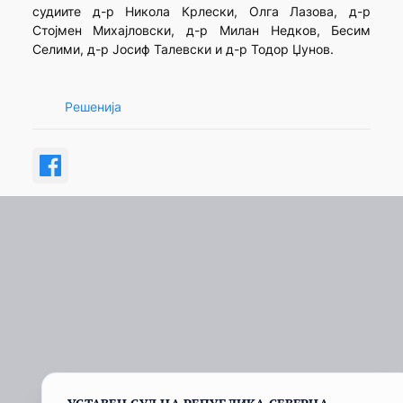
судиите д-р Никола Крлески, Олга Лазова, д-р
Стојмен Михајловски, д-р Милан Недков, Бесим
Селими, д-р Јосиф Талевски и д-р Тодор Џунов.
Решенија