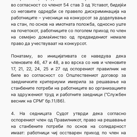
во согласност со членот 54 став 3 од Уставот, бидејќи
со неговите одредби се правело дискриминација на
работниците – учесници на конкурсот за доделување
на стан, по основ на имотната положба, односно уште
на почетокот, работниците со поголем приход по член
на семејно домаќинство од предвидениот немале
право да учествуваат на конкурсот.
Понатаму, во иницијативата се наведува дека
членовите 46, 47 и 48, а во врска со нив и членовите
17, 21, 22, 24, 25 и 27 од оспорениот правилник не
биле во согласност со Општествениот договор за
заедничките критериуми имерила за решавање на
станбените потреби на работниците во организациите
на здружениот труд и работните заедници (“Службен
весник на СРМ” бр.11/86).
4. На седницата Судот утврди дека согласно
оспорениот член од Правилникот, право на решавање
на станбените потреби по основ на солидарност
имаат: работници чиј осстварен приход по член на