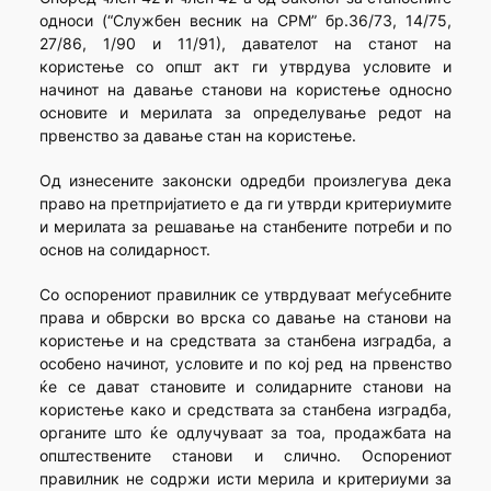
односи (“Службен весник на СРМ” бр.36/73, 14/75,
27/86, 1/90 и 11/91), давателот на станот на
користење со општ акт ги утврдува условите и
начинот на давање станови на користење односно
основите и мерилата за определување редот на
првенство за давање стан на користење.
Од изнесените законски одредби произлегува дека
право на претпријатието е да ги утврди критериумите
и мерилата за решавање на станбените потреби и по
основ на солидарност.
Со оспорениот правилник се утврдуваат меѓусебните
права и обврски во врска со давање на станови на
користење и на средствата за станбена изградба, а
особено начинот, условите и по кој ред на првенство
ќе се дават становите и солидарните станови на
користење како и средствата за станбена изградба,
органите што ќе одлучуваат за тоа, продажбата на
општествените станови и слично. Оспорениот
правилник не содржи исти мерила и критериуми за