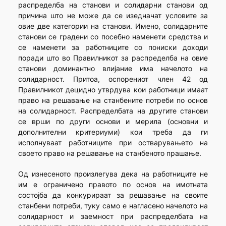
распределба на станови и солидарни станови од
причина што не може да се изедначат условите за
овие две категории на станови. Имено, солидарните
станови се градени со посебно наменети средства и
се наменети за работниците со пониски доходи
поради што во Правилникот за распределба на овие
станови доминантно влијание има начелото на
солидарност. Притоа, оспорениот член 42 од
Правилникот децидно утврдува кои работници имаат
право на решавање на станбените потреби по основ
на солидарност. Распределбата на другите станови
се врши по други основи и мерила (основни и
дополнителни критериуми) кои треба да ги
исполнуваат работниците при остварувањето на
своето право на решавање на станбеното прашање.
Од изнесеното произлегува дека на работниците не
им е ограничено правото по основ на имотната
состојба да конкурираат за решавање на своите
станбени потреби, туку само е нагласено начелото на
солидарност и заемност при распределбата на