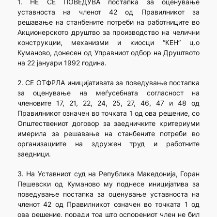
1. НЕ СЕ ПОВЕДУВА постапка за оценување
уставноста на членот 42 од Правилникот за
решавање на станбените потреби на работниците во
Акционерското друштво за производство на челични
конструкции, механизми и киосци “КЕН” ц.о
Куманово, донесен од Управниот одбор на Друштвото
на 22 јануари 1992 година.
2. СЕ ОТФРЛА иницијативата за поведување постапка
за оценување на меѓусебната согласност на
членовите 17, 21, 22, 24, 25, 27, 46, 47 и 48 од
Правилникот означен во точката 1 од ова решение, со
Општествениот договор за заедничките критериуми
имерила за решавање на станбените потреби во
организациите на здружен труд и работните
заедници.
3. На Уставниот суд на Република Македонија, Горан
Пешевски од Куманово му поднесе иницијатива за
поведување постапка за оценување уставноста на
членот 42 од Правилникот означен во точката 1 од
ова решение, поради тоа што оспорениот член не бил