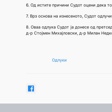
6. Од истите причини Судот оцени дека то
7. Врз основа на изнесеното, Судот одлучи
8. Оваа одлука Судот ја донесе од претс
д-р Стојмен Михајловски, д-р Милан Недк
Одлуки