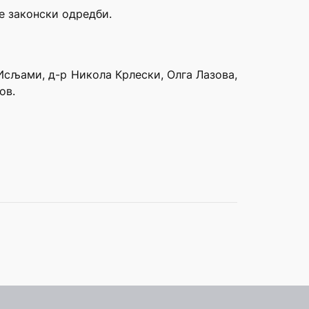
те законски одредби.
Исљами, д-р Никола Крлески, Олга Лазова,
ов.