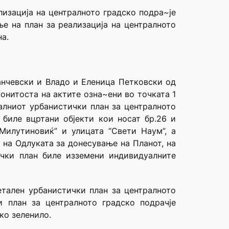
лизација на централното градско подра~је
е на план за реализација на централното
а.
Јанчевски и Владо и Еленица Петковски од
конитоста на актите озна~ени во точката 1
алниот урбанистички план за централното
 биле вцртани објекти кои носат бр.26 и
Милутиновиќ” и улицата “Свети Наум”, а
 на Одлуката за донесување на Планот, на
ички план биле изземени индивидуалните
тален урбанистички план за централното
и план за централното градско подрачје
ко зеленило.