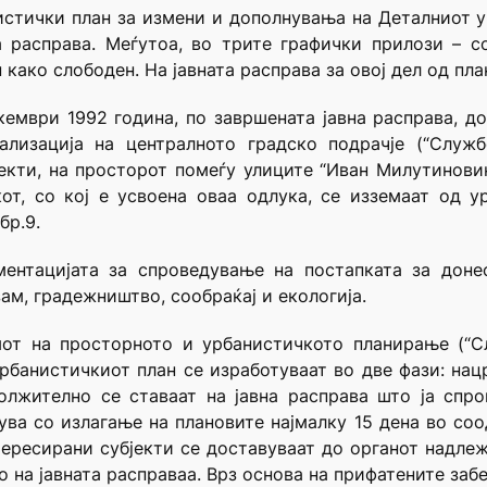
истички план за измени и дополнувања на Деталниот 
а расправа. Меѓутоа, во трите графички прилози – с
како слободен. На јавната расправа за овој дел од пл
ември 1992 година, по завршената јавна расправа, д
лизација на централното градско подрачје (“Службе
екти, на просторот помеѓу улиците “Иван Милутинови
кот, со кој е усвоена оваа одлука, се изземаат од у
бр.9.
ментацијата за спроведување на постапката за дон
ам, градежништво, сообраќај и екологија.
мот на просторното и урбанистичкото планирање (“С
урбанистичкиот план се изработуваат во две фази: нац
олжително се ставаат на јавна расправа што ја спро
ува со излагање на плановите најмалку 15 дена во соо
тересирани субјекти се доставуваат до органот надле
 на јавната расправаа. Врз основа на прифатените забе