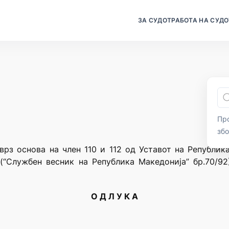
ЗА СУДОТ
РАБОТА НА СУДО
Про
зб
врз основа на член 110 и 112 од Уставот на Републи
(“Службен весник на Република Македонија” бр.70/92
О Д Л У К А