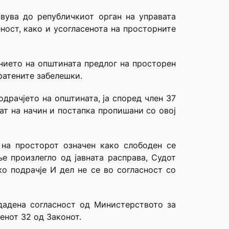
вува до републичкиот орган на управата
ност, како и усогласенота на просторните
анието на општината предлог на просторен
фатените забелешки.
драчјето на општината, ја според член 37
ат на начин и постапка пропишани со овој
на просторот означен како слободен се
е произлегло од јавната расправа, Судот
о подрачје И дел не се во согласност со
дадена согласност од Министерството за
енот 32 од Законот.