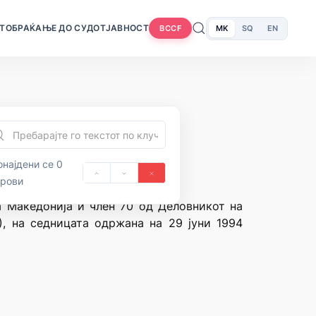
Т
ОБРАЌАЊЕ ДО СУДОТ
ЈАВНОСТ
MK
SQ
EN
BCCF
најдени се 0
орови
ка Македонија и член 70 од Деловникот на
), на седницата одржана на 29 јуни 1994