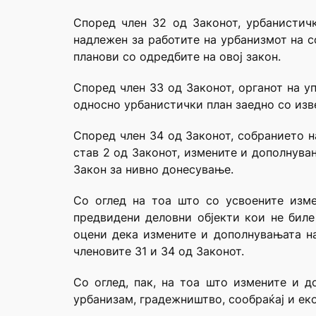
Според член 32 од Законот, урбанистич
надлежен за работите на урбанизмот на с
планови со одредбите на овој закон.
Според член 33 од Законот, органот на у
односно урбанистички план заедно со изв
Според член 34 од Законот, собранието н
став 2 од Законот, измените и дополнува
Закон за нивно донесување.
Со оглед на тоа што со усвоените изм
предвидени деловни објекти кои не биле
оцени дека измените и дополнувањата на
членовите 31 и 34 од Законот.
Со оглед, пак, на тоа што измените и 
урбанизам, градежништво, сообраќај и еко