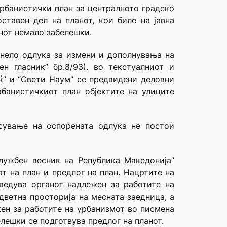
урбанистички план за централното градско
оставен дел на планот, кои биле на јавна
анот немало забелешки.
онело одлука за измени и дополнувања на
н гласник” бр.8/93). во текстуалниот и
ќ” и “Свети Наум” се предвидени деловни
рбанистичкиот план објектите на улиците
есување на оспорената одлука не постои
лужбен весник на Република Македонија”
рт на план и предлог на план. Нацртите на
ведува органот надлежен за работите на
дветна просторија на месната заедница, а
жен за работите на урбанизмот во писмена
лешки се подготвува предлог на планот.