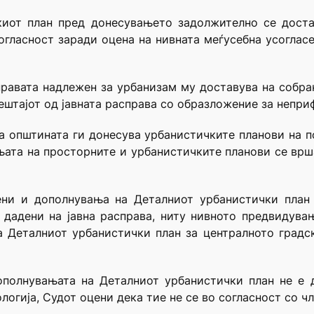
киот план пред донесувањето задолжително се доста
огласност заради оцена на нивната меѓусебна усогласе
правата надлежен за урбанизам му доставува на собр
ештајот од јавната расправа со образложение за непри
а општината ги донесува урбанистичките планови на по
њата на просторните и урбанистичките планови се врш
ени и дополнувања на Деталниот урбанистички план 
 дадени на јавна расправа, ниту нивното предвидувањ
 Деталниот урбанистички план за централното градск
дополнувањата на Деталниот урбанистички план не е 
логија, Судот оцени дека тие не се во согласност со чл