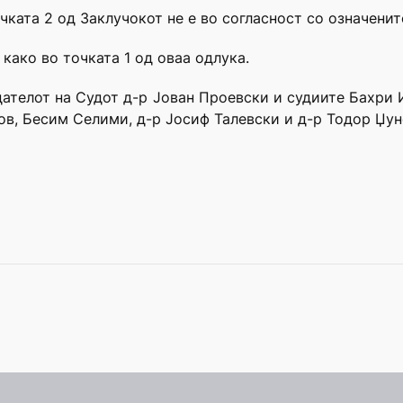
чката 2 од Заклучокот не е во согласност со означени
 како во точката 1 од оваа одлука.
едателот на Судот д-р Јован Проевски и судиите Бахри 
ов, Бесим Селими, д-р Јосиф Талевски и д-р Тодор Џун