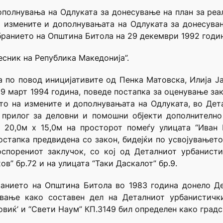
полнувања на Одлуката за донесување на план за реа
а измените и дополнувањата на Одлуката за донесувањ
бранието на Општина Битола на 29 декември 1992 годин
есник на Република Македонија”.
а по повод иницијативите од Пенка Матовска, Илија 
 9 март 1994 година, поведе постапка за оценување за
ето на измените и дополнувањата на Одлуката, во Дет
 прилог за деловни и помошни објекти дополнително
т 20,0м х 15,0м на просторот помеѓу улицата “Иван 
остапка предвидена со закон, бидејќи по усвојувањето
спорениот заклучок, со кој од Деталниот урбанист
в” бр.72 и на улицата “Таки Даскалот” бр.9.
ранието на Општина Битола во 1983 година донело Де
ување како составен дел на Деталниот урбанистичк
виќ’ и “Свети Наум” КП.3149 бил определен како градс