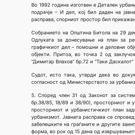
Во 1992 година изготвен е Детален урбан
подрачје – И дел, кој бил даден на јавн
расправа, спорниот простор бил прикажан 
Собранието на Општина Битола на 29 дек
Одлуката за донесување на план за реа
графичкиот дел – помошни и деловни обј
објекти. Притоа, во точка 2 од заклучо
“Димитар Влахов” бр.72 и “Таки Даскалот” 
Судот, исто така, утврди дека во доку
согласност од Министерството за урбаниз
5. Според член 31 од Законот за систе
бр.38/85, 18/89 и 38/90), просторниот и 
просторниот и урбанистичкиот план зад
урбанизмот. Јавната расправа се спровед
забелешките на граѓаните и другите заин
форма, во рок од 15 дена од извршувањето