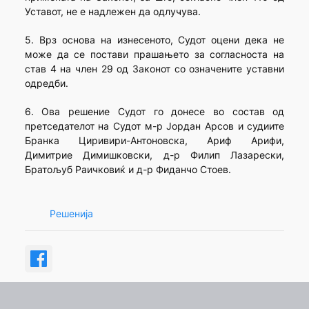
Уставот, не е надлежен да одлучува.
5. Врз основа на изнесеното, Судот оцени дека не
може да се постави прашањето за согласноста на
став 4 на член 29 од Законот со означените уставни
одредби.
6. Ова решение Судот го донесе во состав од
претседателот на Судот м-р Јордан Арсов и судиите
Бранка Циривири-Антоновска, Ариф Арифи,
Димитрие Димишковски, д-р Филип Лазарески,
Братољуб Раичковиќ и д-р Фиданчо Стоев.
Решенија