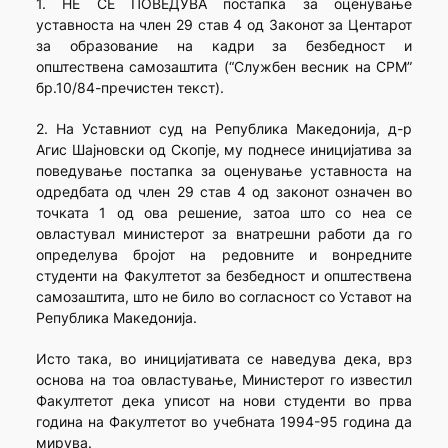
1. НЕ СЕ ПОВЕДУВА постапка за оценување
уставноста на член 29 став 4 од Законот за Центарот
за образование на кадри за безбедност и
општествена самозаштита (“Службен весник на СРМ”
бр.10/84-пречистен текст).
2. На Уставниот суд на Република Македонија, д-р
Агис Шајновски од Скопје, му поднесе иницијатива за
поведување постапка за оценување уставноста на
одредбата од член 29 став 4 од законот означен во
точката 1 од ова решение, затоа што со неа се
овластувал министерот за внатрешни работи да го
определува бројот на редовните и вонредните
студенти на Факултетот за безбедност и општествена
самозаштита, што не било во согласност со Уставот на
Република Македонија.
Исто така, во иницијативата се наведува дека, врз
основа на тоа овластување, Министерот го известил
Факултетот дека уписот на нови студенти во прва
година на Факултетот во учебната 1994-95 година да
мирува.