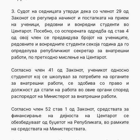
3. Судот на седницата утврди дека со членот 29 од
Законот се регулира начинот и постапката на прием
на ученици, редовни и вонредни студенти во
Центарот. Посебно, со оспорената одредба од став 4
од овој член се предвидува бројот на учениците,
редовните и вонредните студенти секоја година да го
определува републичкиот секретар за внатрешни
работи, по претходно мислење на Центарот.
Согласно член 41 од Законот, ученикот односно
студентот кој се школувал за потребите на органите
за внатрешни работи, се здобива со право и
должност да стапи на работа во овие органи според
распоредот на Министерот за внатрешни работи.
Согласно член 52 став 1 од Законот, средствата за
финансирање на дејноста на Центарот се
обезбедуваат од буџетот на Републиката, во рамките
на средствата на Министерствата.