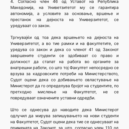
4. Согласно член 46 од Уставот на Република
Македонија, на Униветзитетот му се гарантира
автономија, а условите за основање, вршење и
престанок на дејноста на Универзитетот, се
уредуваат со закон.
Тргнувајќи од тоа дека вршењето на дејноста на
Универзитетот, а во тие рамки и на факултетите, се
уредува со закон и дека со членот 41 од Законот
завршените студенти се здобиваат со право и
должност да стапат на работа во органите за
внатрешни работи, со што тој Факултет непосредно се
врзува за кадровските потреби на Министерството,
Судот оцени дека со добивањето овластување на
Министерот да го определува бројот на студентите, по
претходно мислење на Факултетот, не се
повредуваат означените уставни одредби.
Што се однесува до наводите дека Министерот
одлучил да мирува запишувањето на нови студенти
на Факултетот, Судот оцени дека тие се однесуваат на
примената на Законот, за што, согласно член 110 од