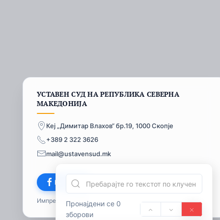
УСТАВЕН СУД НА РЕПУБЛИКА СЕВЕРНА
МАКЕДОНИЈА
Кеј „Димитар Влахов“ бр.19, 1000 Скопје
+389 2 322 3626
mail@ustavensud.mk
Facebook
Импресум
© 2026
Пронајдени се 0
зборови