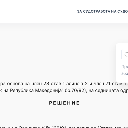
ЗА СУДОТ
РАБОТА НА СУДО
Про
зб
рз основа на член 28 став 1 алинеја 2 и член 71 став 1
 на Република Македонија” бр.70/92), на седницата од
Р Е Ш Е Н И Е