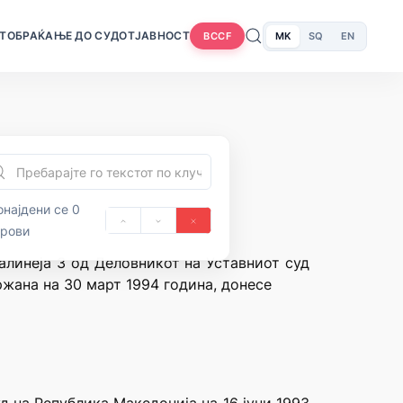
Т
ОБРАЌАЊЕ ДО СУДОТ
ЈАВНОСТ
MK
SQ
EN
BCCF
најдени се 0
орови
 алинеја 3 од Деловникот на Уставниот суд
ржана на 30 март 1994 година, донесе