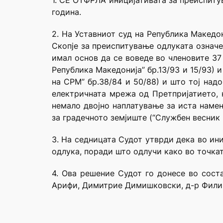
1. СЕ ОТФРЛА иницијативата за преиспитув
година.
2. На Уставниот суд на Република Македо
Скопје за преиспитување одлуката означе
имал основ да се воведе во членовите 37
Република Македонија” бр.13/93 и 15/93) 
на СРМ” бр.38/84 и 50/88) и што тој над
електричната мрежа од Претпријатието, 
немало двојно наплатување за иста намен
за градечното земјиште (“Службен весник н
3. На седницата Судот утврди дека во ин
одлука, поради што одлучи како во точкат
4. Ова решение Судот го донесе во сост
Арифи, Димитрие Димишковски, д-р Филип