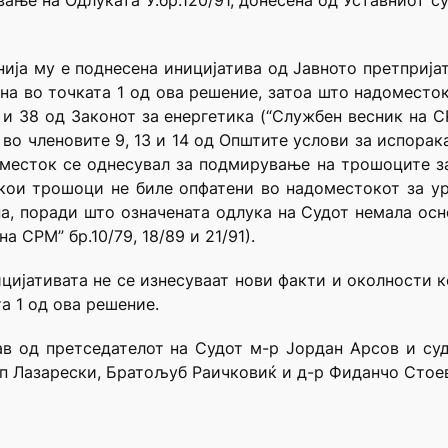
ање на Одлуката У.бр.120/91, донесена од Уставниот су
нија му е поднесена иницијатива од Јавното претприја
на во точката 1 од ова решение, затоа што надомест
 и 38 од Законот за енергетика (“Службен весник на СР
и во членовите 9, 13 и 14 од Општите услови за испорак
оместок се однесувал за подмирување на трошоците з
кои трошоци не биле опфатени во надоместокот за у
а, поради што означената одлука на Судот немала осн
а СРМ” бр.10/79, 18/89 и 21/91).
ицијативата не се изнесуваат нови факти и околности к
а 1 од ова решение.
ав од претседателот на Судот м-р Јордан Арсов и с
 Лазарески, Братољуб Раичковиќ и д-р Фиданчо Стоев