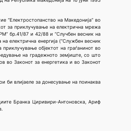
д на Република Македонија на 16 јуни 1993
тие “Електростопанство на Македонија” во
окот за приклучување на електрична мрежа
М” бр.41/87 и 42/88 и “Случбен весник на
а на електрична енергија (“Службен весник
а приклучување објектот на граѓанинот во
редување на градежното земјиште, со што
ов во Законот за енергетика и во Законот
ои би влијаеле за донесување на поинаква
удиите Бранка Циривири-Антоновска, Ариф
.