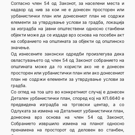
Согласно член 54 од Законот, за населени места и
надвор од нив за кои не е донесен просторен или
урбанистички план или донесениот план не содржи
елементи за утврдување услови за градба, локација
за изградба на јавни општествени односно станбени
објекти може да се издаде врз основа на посебен акт
на собранието на општината за објекти од општинско
значење.
Од изнесените законски одредби произлегува дека
овластувањето од член 54 од Законот собранието на
општината може да го користи ако не е донесен
просторен или урбанистички план или ако донесениот
план не содржи елементи за утврдување услови за
градба.
Со оглед на тоа што во конкретниот случај е донесен
Детален урбанистички план, според кој на КП.6640 е
предвидена изградба на трговски центар, а со
Одлуката за измена на Деталниот урбанистички план,
донесена врз основа на член 54 од Законот,
Собранието извршило измена на планот односно
пренамена на просторот од деловен во станбен,