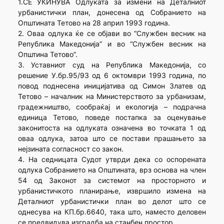
1.СЕ УКИНУВА Одлуката за измени на Деталниот
урбанистички план, донесена од Собранието на
Општината Тетово на 28 април 1993 година.
2. Оваа одлука ќе се објави во “Службен весник на
Република Македонија” и во “Службен весник на
Општина Тетово”.
3. Уставниот суд на Република Македонија, со
решение У.бр.95/93 од 6 октомври 1993 година, по
повод поднесена иницијатива од Симон Златев од
Тетово – началник на Министерството за урбанизам,
градежништво, сообраќај и екологија – подрачна
единица Тетово, поведе постапка за оценување
законитоста на одлуката означена во точката 1 од
оваа одлука, затоа што се постави прашањето за
нејзината согласност со закон.
4. На седницата Судот утврди дека со оспорената
одлука Собранието на Општината, врз основа на член
54 од Законот за системот на просторното и
урбанистичкото планирање, извршило измена на
Деталниот урбанистички план во делот што се
однесува на КП.бр.6640, така што, наместо деловен
се предвидува изградба на станбен простор.