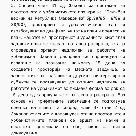
5. Според член 31 од Законот за системот на
просторното и урбанистичкото планирање (“Службен
весник на Република Македонија” бр.38/85, 18/89 и
38/90), просторниот и урбанистичкиот план се
изработуваат во две фази: нацрт на план и предлог на
план. Нацртот на просторниот и урбанистичкиот план
задолжително се ставаат на јавна расправа, која ја
спроведува органот надлежен за работите на
урбанизмот. Јавната расправа се спроведува со
излагање на плановите најмалку 15 дена во
соодветна просторија на месната заедница, а
забелешките на граѓаните и другите заинтересирани
субјекти се доставуваат до органот надлежен за
работите на урбанизмот во писмена форма во рок од
15 дена од завршувањето на јавната расправа. Врз
основа на прифатените забелешки се подготвува
предлог на планот, а според член 37 став 2 од
Законот, измените и дополнувањата на просторните и
урбанистичките планови се вршат на начин и
постапка пропишани со овој закон за нивно
донесување.