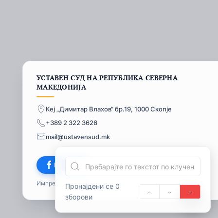
УСТАВЕН СУД НА РЕПУБЛИКА СЕВЕРНА
МАКЕДОНИЈА
Кеј „Димитар Влахов“ бр.19, 1000 Скопје
+389 2 322 3626
mail@ustavensud.mk
Facebook
Импресум
© 2026
Пронајдени се 0
зборови