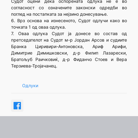
Судот оцени дека оспорената одлука не е во
согласност со означените законски одредби во
поглед на постапката за нејзино донесување.
6. Врз основа на изнесеното, Судот одлучи како во
точката 1 од оваа одлука.
7. Оваа одлука Судот ја донесе во состав од
претседателот на Судот м-р Јордан Арсов и судиите
Бранка Циривири-Антоновска, Ариф Арифи,
Димитрие Димишковски, д-р Филип Лазарески,
Братољуб Раичковиќ, д-р Фиданчо Стоев и Вера
Терзиева-Тројачанец.
Одлуки