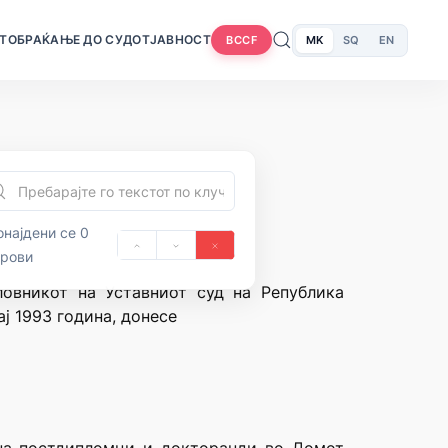
Т
ОБРАЌАЊЕ ДО СУДОТ
ЈАВНОСТ
MK
SQ
EN
BCCF
најдени се 0
орови
ловникот на Уставниот суд на Република
ј 1993 година, донесе