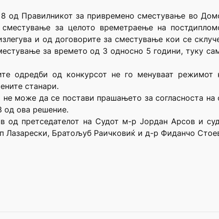
и 8 од Правилникот за привремено сместување во Домо
а сместување за целото времетраење на постдипломс
излегува и од договорите за сместување кои се склуч
сместување за времето од 3 односно 5 години, туку сам
ите одредби од конкурсот не го менуваат режимот 
ените станари.
а не може да се постави прашањето за согласноста на
 3 од ова решение.
ав од претседателот на Судот м-р Јордан Арсов и с
 Лазарески, Братољуб Раичковиќ и д-р Фиданчо Стоев