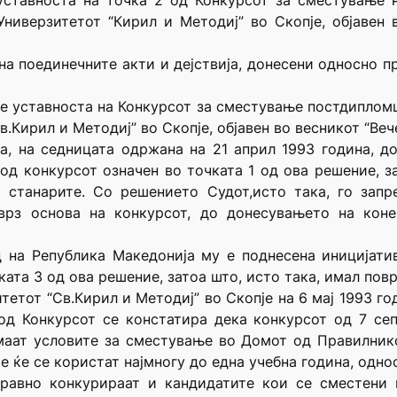
уставноста на точка 2 од Конкурсот за сместување
Универзитетот “Кирил и Методиј” во Скопје, објавен
а поединечните акти и дејствија, донесени односно п
 уставноста на Конкурсот за сместување постдипломц
Кирил и Методиј” во Скопје, објавен во весникот “Вече
ја, на седницата одржана на 21 април 1993 година, д
 од конкурсот означен во точката 1 од ова решение, 
а станарите. Со решението Судот,исто така, го зап
 врз основа на конкурсот, до донесувањето на коне
д на Република Македонија му е поднесена иницијат
ката 3 од ова решение, затоа што, исто така, имал повр
итетот “Св.Кирил и Методиј” во Скопје на 6 мај 1993 г
од Конкурсот се констатира дека конкурсот од 7 сеп
маат условите за сместување во Домот од Правилник
е ќе се користат најмногу до една учебна година, одно
правно конкурираат и кандидатите кои се сместени 