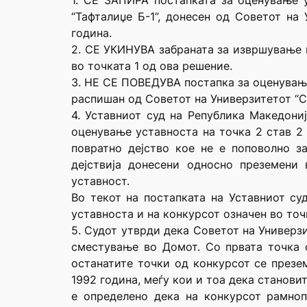
1. СЕ ЗАПИРА постапката за оценување 
“Тафталиџе Б-1”, донесен од Советот на 
година.
2. СЕ УКИНУВА забраната за извршување н
во точката 1 од ова решение.
3. НЕ СЕ ПОВЕДУВА постапка за оценување
распишан од Советот на Универзитетот “Св.
4. Уставниот суд на Република Македони
оценување уставноста на точка 2 став 2
повратно дејство кое не е поповолно з
дејствија донесени односно преземени
уставност.
Во текот на постапката на Уставниот су
уставноста и на конкурсот означен во точ
5. Судот утврди дека Советот на Универз
сместување во Домот. Со првата точка 
останатите точки од конкурсот се презе
1992 година, меѓу кои и тоа дека становит
е определено дека на конкурсот рамно