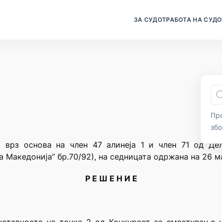
ЗА СУДОТ
РАБОТА НА СУДО
Про
зб
, врз основа на член 47 алинеја 1 и член 71 од Де
 Македонија” бр.70/92), на седницата одржана на 26 ма
Р Е Ш Е Н И Е