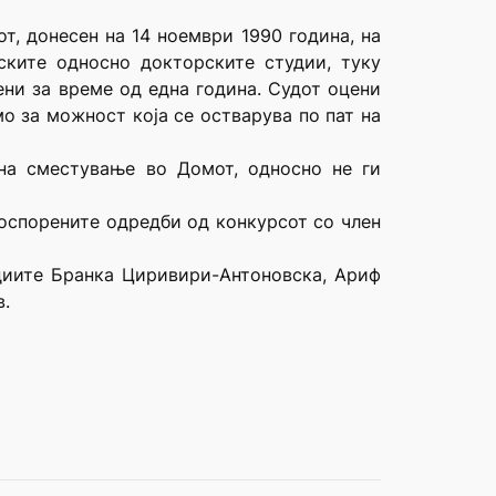
т, донесен на 14 ноември 1990 година, на
ките односно докторските студии, туку
ени за време од една година. Судот оцени
о за можност која се остварува по пат на
на сместување во Домот, односно не ги
 оспорените одредби од конкурсот со член
удиите Бранка Циривири-Антоновска, Ариф
.