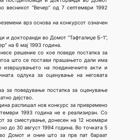
 на постдипломци и докторанди во Домот
 во весникот “Вечер” од 7 септември 1992
реземени врз основа на конкурсот означен
и и докторанди во Домот “Тафталиџе Б-1”,
р” на 6 мај 1993 година.
онесе решение со кое поведе постапка за
затоа што се постави прашањето дали има
ре извршувањето на поединечните акти и
чната одлука за оценување на неговата
ива за поведување постапка за оценување
атно дејство.
одина распишал нов конкурс за привремено
тември 1993 година не е реализиран. Со
от за сместување, донесен на 12 ноември
сно до 30 август 1994 година. Во точката 5
во Домот и оние што за прв пат бараат