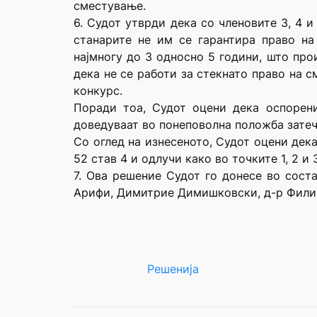
сместување.
6. Судот утврди дека со членовите 3, 4 
станарите не им се гарантира право н
најмногу до 3 односно 5 години, што про
дека не се работи за стекнато право на 
конкурс.
Поради тоа, Судот оцени дека оспорен
доведуваат во понеповолна положба затеч
Со оглед на изнесеното, Судот оцени дек
52 став 4 и одлучи како во точките 1, 2 и
7. Ова решение Судот го донесе во сост
Арифи, Димитрие Димишковски, д-р Филип
Решенија