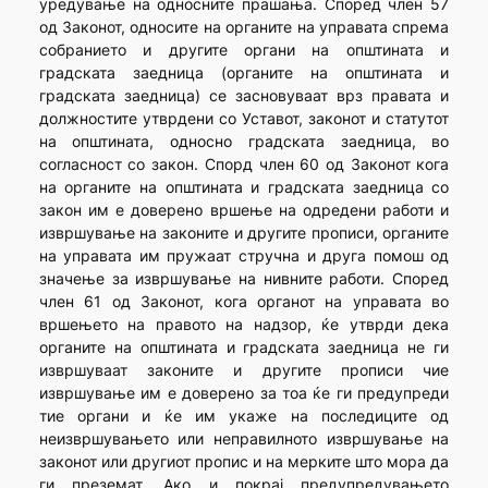
уредување на односните прашања. Според член 57
од Законот, односите на органите на управата спрема
собранието и другите органи на општината и
градската заедница (органите на општината и
градската заедница) се засновуваат врз правата и
должностите утврдени со Уставот, законот и статутот
на општината, односно градската заедница, во
согласност со закон. Спорд член 60 од Законот кога
на органите на општината и градската заедница со
закон им е доверено вршење на одредени работи и
извршување на законите и другите прописи, органите
на управата им пружаат стручна и друга помош од
значење за извршување на нивните работи. Според
член 61 од Законот, кога органот на управата во
вршењето на правото на надзор, ќе утврди дека
органите на општината и градската заедница не ги
извршуваат законите и другите прописи чие
извршување им е доверено за тоа ќе ги предупреди
тие органи и ќе им укаже на последиците од
неизвршувањето или неправилното извршување на
законот или другиот пропис и на мерките што мора да
ги преземат. Ако и покрај предупредувањето