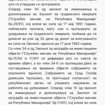
што се утврдува со програмата.
Според член 30 од законот за изменување и
дополнување на Законот за градежното земјиште
(“Службен весник на Република Македонија”
бр.29/91), кој влезе во сила на 17 мај 1991 година,
поблиските прописи, меѓу кои и програмата за
уредување на градежното земјиште, требаше да се
донесат во рок од 30 дена од денот на влегувањето
во сила на Законот, односно до 17 јуни 1992 година.
Со член 34-а од Законот за изградба на инвестициони
објекти (“Службен весник на Република Македонија”
бр.15/90 и 11/91) се дефинира што се смета за
времен објект, а во член 34-б се пропишува дека за
поставување на времени објекти собранието на
општината односно Собранието на Град Скопје
донесува програма, по претходна согласност на
републичкиот орган на управата надлежен за
работите на урбанизмот. Според член 10 од законот
за изменување и дополнување на Законот за
изградба на инвестициони објекти (“Службен весник
на Република Македонија” бр.11/91), кој влезе во сила