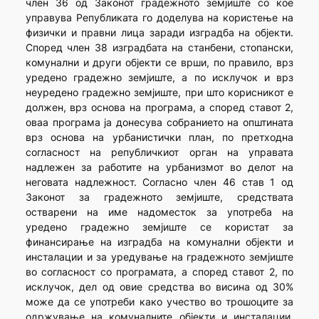
член 36 од Законот градежното земјиште со кое
управува Републиката го доделува на користење на
физички и правни лица заради изградба на објекти.
Според член 38 изградбата на станбени, стопански,
комунални и други објекти се врши, по правило, врз
уредено градежно земјиште, а по исклучок и врз
неуредено градежно земјиште, при што корисникот е
должен, врз основа на програма, а според ставот 2,
оваа програма ја донесува собранието на општината
врз основа на урбанистички план, по претходна
согласност на републичкиот орган на управата
надлежен за работите на урбанизмот во делот на
неговата надлежност. Согласно член 46 став 1 од
Законот за градежното земјиште, средствата
остварени на име надоместок за употреба на
уредено градежно земјиште се користат за
финансирање на изградба на комунални објекти и
инсталации и за уредување на градежното земјиште
во согласност со програмата, а според ставот 2, по
исклучок, дел од овие средства во висина од 30%
може да се употреби како учество во трошоците за
одржување на комуналните објекти и инсталации,