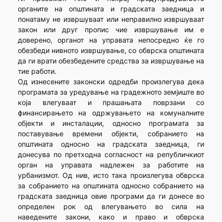
органите на општината и градската заедница и
понатаму не извршуваат или неправилно извршуваат
закон или друг пропис чие извршување им е
доверено, органот на управата непосредно ќе го
обезбеди нивното извршување, со обврска општината
да ги врати обезбедените средства за извршување на
тие работи.
Од изнесените законски одредби произлегува дека
програмата за уредување на градежното земјиште во
која влегуваат и прашањата поврзани со
финансирањето на одржувањето на комуналните
објекти и инсталации, односно програмата за
поставување времени објекти, собранието на
општината односно на градската заедница, ги
донесува по претходна согласност на републичкиот
орган на управата надлежен за работите на
урбанизмот. Од нив, исто така произлегува обврска
за собранието на општината односно собранието на
градската заедница овие програми да ги донесе во
определен рок од влегувањето во сила на
наведените закони, како и право и обврска