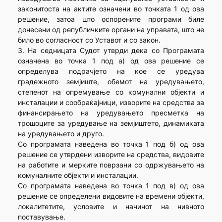
законитоста на актите означени во точката 1 од ова
решение, затоа што оспорените програми биле
донесени од републичките органи на управата, што не
било во согласност со Уставот и со закон.
3. На седницата Судот утврди дека со Програмата
означена во точка 1 под а) од ова решение се
определува подрачјето на кое се уредува
градежното земјиште, обемот на уредувањето,
степенот на опремување со комунални објекти и
инсталации и сообраќајници, изворите на средства за
финансирањето на уредувањето пресметка на
трошоците за уредување на земјиштето, динамиката
на уредувањето и друго.
Со програмата наведена во точка 1 под б) од ова
решение се утврдени изворите на средства, видовите
на работите и мерките поврзани со одржувањето на
комуналните објекти и инсталации.
Со програмата наведена во точка 1 под в) од ова
решение се определени видовите на времени објекти,
локалитетите, условите и начинот на нивното
поставување.