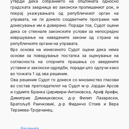
утврди дека собранието на општината односно
градската заедница во законски пропишаниот рок, и
покрај укажувањата од републичкиот орган на
управата, не ги донело соодветните програми чие
донесување им е доверено. Поради тоа, Судот оцени
дека се стекнале законските услови за непосредно
извршување на наведените закони од страна на
републичките органи на управата.
Врз основа на изнесеното Судот оцени дека нема
основи за поведување постапка за оценување на
согласноста на спорните прашања со аведените
уставни и законски одредби, поради што одлучи како
во точката 1 од ова решение.
Ова решение Судот го донесе со мнозинство гласови
во состав претседателот на Судот м-р Јордан Арсов
и судиите Бранка Циривири-Антоновска, Ариф Арифи,
Димитрие Димишковски, д-р Филип Лазарески,
Братољуб Раичковиќ, д-р Фиданчо Стоев и Вера
Терзиева-Тројачанец.
Решенија