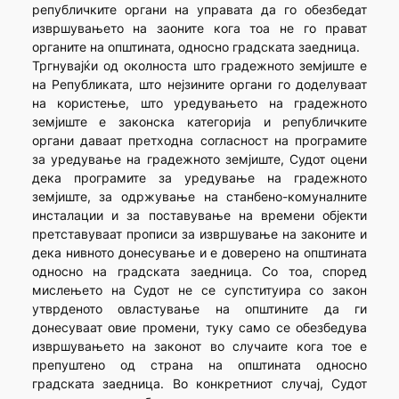
републичките органи на управата да го обезбедат
извршувањето на заоните кога тоа не го прават
органите на општината, односно градската заедница.
Тргнувајќи од околноста што градежното земјиште е
на Републиката, што нејзините органи го доделуваат
на користење, што уредувањето на градежното
земјиште е законска категорија и републичките
органи даваат претходна согласност на програмите
за уредување на градежното земјиште, Судот оцени
дека програмите за уредување на градежното
земјиште, за одржување на станбено-комуналните
инсталации и за поставување на времени објекти
претставуваат прописи за извршување на законите и
дека нивното донесување и е доверено на општината
односно на градската заедница. Со тоа, според
мислењето на Судот не се супституира со закон
утврденото овластување на општините да ги
донесуваат овие промени, туку само се обезбедува
извршувањето на законот во случаите кога тое е
препуштено од страна на општината односно
градската заедница. Во конкретниот случај, Судот