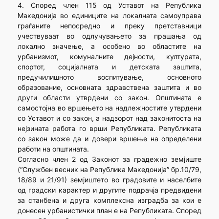
4. Според член 115 од Уставот на Република
Македонија во единиците на локалната самоуправа
граѓаните непосредно и преку претставници
учествуваат во одлучувањето за прашања од
локално значење, а особено во областите на
урбанизмот, комуналните дејности, културата,
спортот, социјалната и детската заштита,
предучилишното воспитување, основното
образование, основната здравствена заштита и во
други области утврдени со закон. Општината е
самостојна во вршењето на надлежностите утврдени
со Уставот и со закон, а надзорот над законитоста на
нејзината работа го врши Републиката. Републиката
со закон може да и довери вршење на определени
работи на општината.
Согласно член 2 од Законот за градежно земјиште
(“Службен весник на Република Македонија” бр.10/79,
18/89 и 21/91) земјиштето во градовите и населбите
од градски карактер и другите подрачја предвидени
за станбена и друга комплексна изградба за кои е
донесен урбанистички план е на Републиката. Според