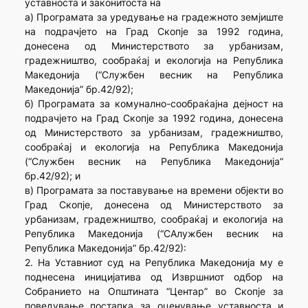
уставноста и законитоста на
а) Програмата за уредување на градежното земјиште
на подрачјето на Град Скопје за 1992 година,
донесена од Министерството за урбанизам,
градежништво, сообраќај и екологија на Република
Македонија (“Службен весник на Република
Македонија” бр.42/92);
б) Програмата за комунално-сообраќајна дејност на
подрачјето на Град Скопје за 1992 година, донесена
од Министерството за урбанизам, градежништво,
сообраќај и екологија на Република Македонија
(“Службен весник на Република Македонија”
бр.42/92); и
в) Програмата за поставување на времени објекти во
Град Скопје, донесена од Министерството за
урбанизам, градежништво, сообраќај и екологија на
Република Македонија (“САлужбен весник на
Република Македонија” бр.42/92):
2. На Уставниот суд на Република Македонија му е
поднесена иницијатива од Извршниот одбор на
Собранието на Општината “Центар” во Скопје за
поведување постапка за оценување уставноста и