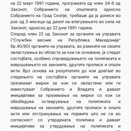
на 22 март 1991 година, програмата од член 34-б од
Законот, Собранието на општината односно
Собранието на Град Скопје, требаше да ја донесе во
рок од 3 месеци од денот на влегувањето во сила на
Законот, односно до 22 јуни 1991 година.
Според член 22 од Законот за органите на управата
(“Службен весник на Република Македонија”
бр.40/90) органите на управата, во рамките на своите
овластувања во областа за кои се основани, ја следат
состојбата, особено спроведувањето на политиката и
извршувањето на законите, другите прописи и општи
акти. Врз основа на резултатите до кои доаѓаат во
следењето на состојбата органите на управата
преземаат мерки за кои се овластени или ги
известуваат Собранието и Владата и даваат
иницијативи за преземање на мерки со кои се
обезбедува остварување на политиката и
извршување на законите, другите прописи и општи
акти или отстранување на појавите што не се во
согласност со утврдената политика и даваат
иницијативи за утврдување на политиката и