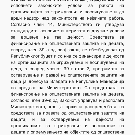
исполнети законските услови за работа на
организацијата за згрижување и воспитување и да
врши надзор над законитоста на нејзината работа.
Согласно член 14, Министерството ги утврдува
стандардите, основите и мерилата и другите услови
за вршење на таа дејност. Средствата за
финансирање на општествената заштита на децата,
според член 39-а од овој закон, се обезбедуваат од
Републичкиот буџет и со нив се финансира и дејноста
на организациите за згрижување и воспитување на
деца, а според членот 39-г став 2, програмата за
остварување и развој на општествената заштита на
деца ја донесува Владата на Република Македонија
по предлог на Министерството. Со средствата за
финансирање на општествената заштита на децата,
согласно член 39-д од Законот, управува и располага
Министерството, кое ја врши и распределбата на
средствата за правата од општествената заштита на
децата, и за остварување на дејноста на
организациите за згрижување и воспитание на
децата и опремувањето на објектите од општествена