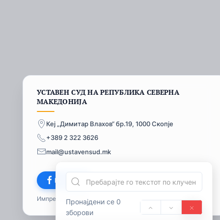
УСТАВЕН СУД НА РЕПУБЛИКА СЕВЕРНА
МАКЕДОНИЈА
Кеј „Димитар Влахов“ бр.19, 1000 Скопје
+389 2 322 3626
mail@ustavensud.mk
Facebook
Импресум
© 2026
Пронајдени се 0
зборови