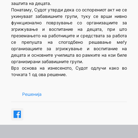
заштита на децата.
Понатаму, Судот утврди дека со оспорениот акт не се
укинуваат забавишните групи, туку се врши нивно
функционално поврзување со организациите за
згрижување и воспитание на децата, при што
преземањето на работниците и средствата за работа
се препушта на спогодбено решавање меѓу
организациите за згрижување и воспитание на
децата и основните училишта во рамките на кои биле
организирани забавишните групи.
Врз основа на изнесеното, Судот одлучи како во
точката 1 од ова решение.
Решенија