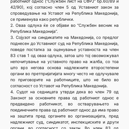
работниот однос (“Службен лист на СФРЈ” бр.60/89 и
42/90), кој согласно член 5 од Уставниот закон за
спроведување на Уставот на Република Македонија,
се применува како републички.
2. Оваа одлука ќе се објави во “Службен весник на
Република Македонија”.
3. Сојузот на синдикатите на Македонија, со предлог
поднесен до Уставниот суд на Република Македонија,
поведе постапка за оценување уставноста на член
83 став 1 од оваа одлука, затоа што тој овозможувал
непочитување на уставното право на жалба, со тоа
што врз негова основа надлежните второстепени
органи во претпријатијата многу често не одлучувале
по приговорите на работниците, што не било во
согласност со Уставот на Република Македонија.
4. Судот на седницата утврди дека во член 79 од
Законот за основните права од работниот однос е
предвидено работникот, во остварувањето на
поединечните права од работниот однос да има право
на заштита пред органите во организацијата, пред
надлежниот суд, синдикатот, инспекциските и други
органи, во согласност со закон. Во член 83 од