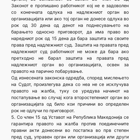
Законот е пропишано работникот кој не е задоволен
со конечната одлука на надлежниот орган во
организацијата или ако тој орган не донесе одлука во
рок од 30 дена од денот на поднесувањето на
барањето односно приговорот, да има право во
наредниот рок од 15 дена да бара заштита на своите
права пред надлежниот суд. Заштита на правата пред
надлежниот суд работникот не може да бара ако
претходно не барал заштита на правата пред
надлежниот орган во организацијата, освен за
правото на парично побарување.
Од изнесената законска одредба, според мислењето
на Судот, произлегува дека со неа не се исклучува
правото на жалба, туку се уредува начинот на
постапување во случај кога второстепениот орган во
организацијата од било кои причини во определен
рок не одлучи по приговорот.
5. Со член 15 од Уставот на Република Македонија се
гарантира правото на жалба против поединечните
правни акти донесени во постапка во прв степен
пред суд, управен орган или организација или други