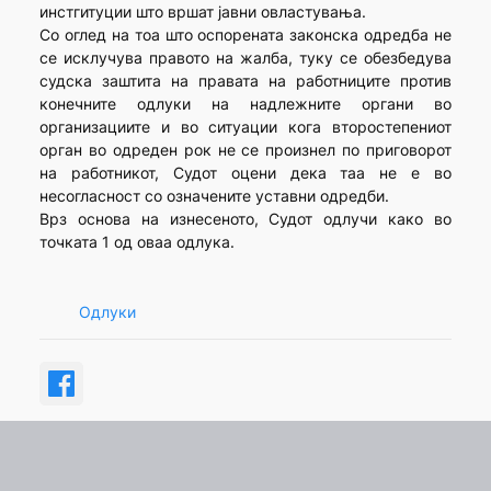
инстгитуции што вршат јавни овластувања.
Со оглед на тоа што оспорената законска одредба не
се исклучува правото на жалба, туку се обезбедува
судска заштита на правата на работниците против
конечните одлуки на надлежните органи во
организациите и во ситуации кога второстепениот
орган во одреден рок не се произнел по приговорот
на работникот, Судот оцени дека таа не е во
несогласност со означените уставни одредби.
Врз основа на изнесеното, Судот одлучи како во
точката 1 од оваа одлука.
Одлуки