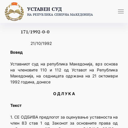
Skip
УСТАВЕН СУД
to
НА РЕПУБЛИКА СЕВЕРНА МАКЕДОНИЈА
content
171/1992-0-0
21/10/1992
Вовед
Уставниот суд на република Македонија, врз основа
на членовите 110 и 112 од Уставот на Република
Македонија, на седницата одржана на 21 октомври
1992 година, донесе
О Д Л У К А
Текст
1. СЕ ОДБИВА предлогот за оценување уставноста на
член 83 став 1 од Законот за основните права од