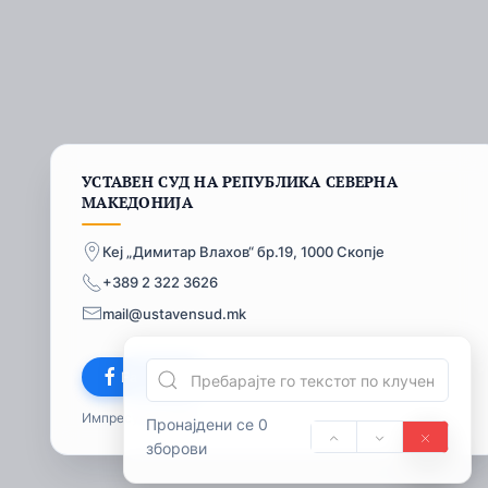
УСТАВЕН СУД НА РЕПУБЛИКА СЕВЕРНА
МАКЕДОНИЈА
Кеј „Димитар Влахов“ бр.19, 1000 Скопје
+389 2 322 3626
mail@ustavensud.mk
Facebook
Импресум
© 2026
Пронајдени се 0
зборови