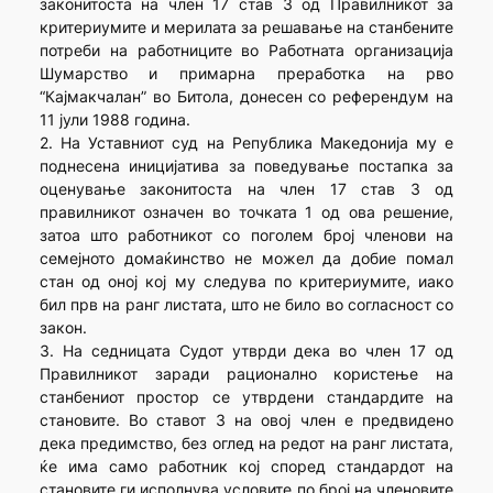
законитоста на член 17 став 3 од Правилникот за
критериумите и мерилата за решавање на станбените
потреби на работниците во Работната организација
Шумарство и примарна преработка на рво
“Кајмакчалан” во Битола, донесен со референдум на
11 јули 1988 година.
2. На Уставниот суд на Република Македонија му е
поднесена иницијатива за поведување постапка за
оценување законитоста на член 17 став 3 од
правилникот означен во точката 1 од ова решение,
затоа што работникот со поголем број членови на
семејното домаќинство не можел да добие помал
стан од оној кој му следува по критериумите, иако
бил прв на ранг листата, што не било во согласност со
закон.
3. На седницата Судот утврди дека во член 17 од
Правилникот заради рационално користење на
станбениот простор се утврдени стандардите на
становите. Во ставот 3 на овој член е предвидено
дека предимство, без оглед на редот на ранг листата,
ќе има само работник кој според стандардот на
становите ги исполнува условите по број на членовите