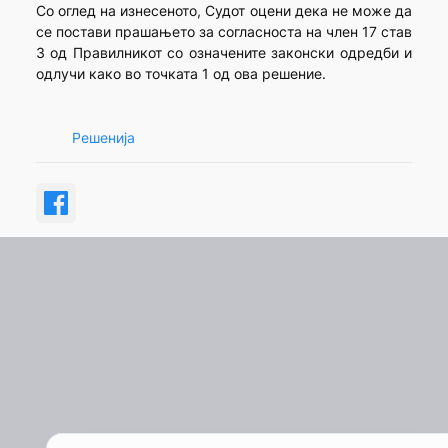
Со оглед на изнесеното, Судот оцени дека не може да
се постави прашањето за согласноста на член 17 став
3 од Правилникот со означените законски одредби и
одлучи како во точката 1 од ова решение.
Решенија