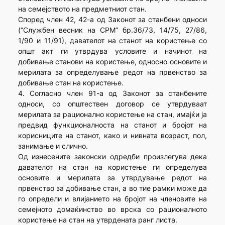
на семејството на предметниот стан.
Според член 42, 42-а од Законот за станбени односи
(“Службен весник на СРМ” бр.36/73, 14/75, 27/86,
1/90 и 11/91), давателот на станот на користење со
општ акт ги утврдува условите и начинот на
добивање станови на користење, односно основите и
мерилата за определување редот на првенство за
добивање стан на користење.
4. Согласно член 91-а од Законот за станбените
односи, со општествен договор се утврдуваат
мерилата за рационално користење на стан, имајќи ја
предвид функционалноста на станот и бројот на
корисниците на станот, како и нивната возраст, пол,
занимање и слично.
Од изнесените законски одредби произлегува дека
давателот на стан на користење ги определува
основите и мерилата за утврдување редот на
првенство за добивање стан, а во тие рамки може да
го определи и влијанието на бројот на членовите на
семејното домаќинство во врска со рационалното
користење на стан на утврдената ранг листа.