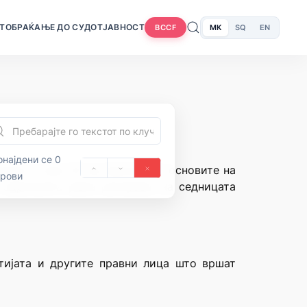
Т
ОБРАЌАЊЕ ДО СУДОТ
ЈАВНОСТ
MK
SQ
EN
BCCF
најдени се 0
нија и член 20 од Законот за основите на
орови
 одржаната јавна расправа, на седницата
тијата и другите правни лица што вршат