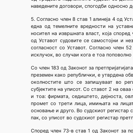
наведените договори, спогодби односно де
5. Согласно член 8 став 1 алинеја 4 од У
една од темелните вредности на уставн
носител на извршната власт, која според
од Уставот судовите се самостојни и не
согласност со Уставот. Согласно член 52
исклучок, во случаи кога е тоа поповолно 
Со член 183 од Законот за претпријатијата
преземен како републички, е утврдена обв
околностите што се запишуваат во рег
субјектите на уписот. Со ставот 2 на ова
и тоа: фирмата, седиштето, дејноста, о
промет со трети лица, имињата на лицат
основање и друго. Во судскиот регистар с
пак, со уписот во судскиот регистар прет
Според член 73-в став 1 од Законот за по