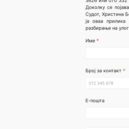
3626 или 070 332
Доколку се појав
Судот, Христина Б
ја оваа прилика
разбирање на улог
Име
*
Број за контакт
*
Е-пошта