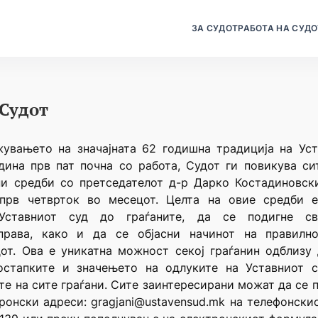
ЗА СУДОТ
РАБОТА НА СУДО
 Судот
увањето на значајната 62 годишна традиција на Уста
дина прв пат почна со работа, Судот ги повикува си
ни средби со претседателот д-р Дарко Костадиновски
 прв четврток во месецот. Целта на овие средби 
Уставниот суд до граѓаните, да се подигне св
 права, како и да се објасни начинот на правилн
от. Ова е уникатна можност секој граѓанин одблизу 
остапките и значењето на одлуките на Уставниот 
те на сите граѓани. Сите заинтересирани можат да се п
ронски адреси: gragjani@ustavensud.mk на телефонски