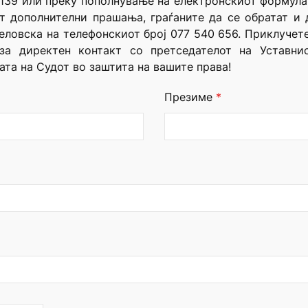
 139 или преку пополнување на електронскиот формула
ат дополнителни прашања, граѓаните да се обратат и 
еловска на телефонскиот број 077 540 656. Приклучет
 за директен контакт со претседателот на Уставни
ата на Судот во заштита на вашите права!
Презиме
*