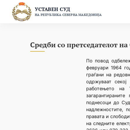
Skip
УСТАВЕН СУД
to
НА РЕПУБЛИКА СЕВЕРНА МАКЕДОНИЈА
content
Средби со претседателот на
По повод одбележ
февруари 1964 го
граѓани на редов
одржуваат секој
работењето на 
загарантираните
поднесоци до Суд
надлежностите, п
правата и слободи
на следните елект