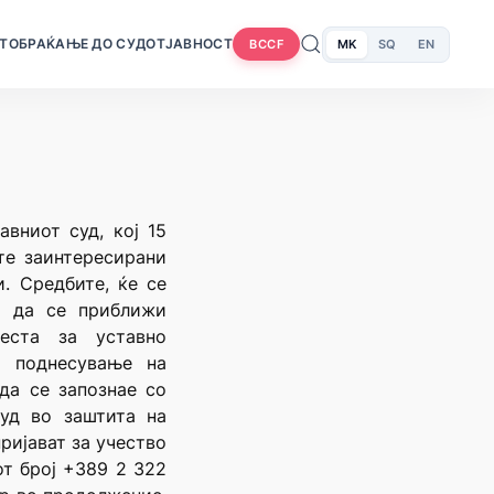
Т
ОБРАЌАЊЕ ДО СУДОТ
ЈАВНОСТ
MK
SQ
EN
BCCF
вниот суд, кој 15
те заинтересирани
. Средбите, ќе се
е да се приближи
еста за уставно
о поднесување на
да се запознае со
суд во заштита на
ријават за учество
от број +389 2 322