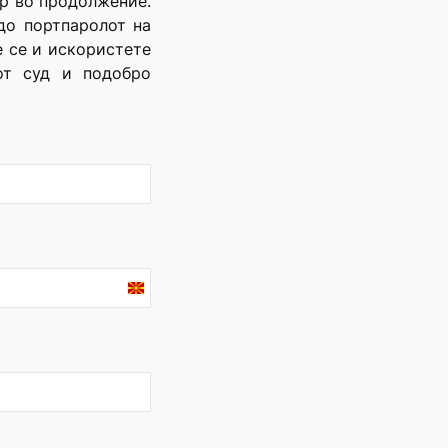
р во продолжение.
до портпаролот на
е се и искористете
от суд и подобро
North
Macedonia
+389