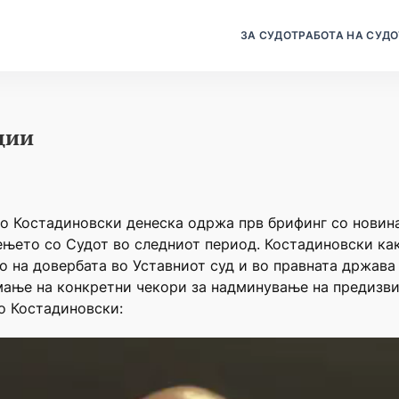
ЗА СУДОТ
РАБОТА НА СУДО
ции
ко Костадиновски денеска одржа прв брифинг со новина
њето со Судот во следниот период. Костадиновски как
о на довербата во Уставниот суд и во правната држава
емање на конкретни чекори за надминување на предизви
ко Костадиновски: