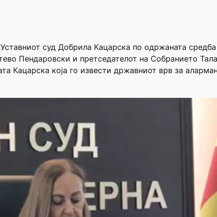
 Уставниот суд Добрила Кацарска по одржаната средба
тево Пендаровски и претседателот на Собранието Тал
та Кацарска која го извести државниот врв за аларман