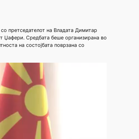
 со претседателот на Владата Димитар
ат Џафери. Средбата беше организирана во
тноста на состојбата поврзана со