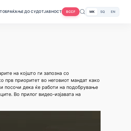
Т
ОБРАЌАЊЕ ДО СУДОТ
ЈАВНОСТ
MK
SQ
EN
BCCF
рите на којшто ги запозна со
о прв приоритет во неговиот мандат како
 и посочи дека ќе работи на подобрување
ците. Во прилог видео-изјавата на