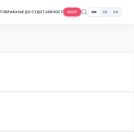
Т
ОБРАЌАЊЕ ДО СУДОТ
ЈАВНОСТ
MK
SQ
EN
BCCF