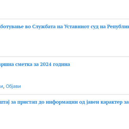
аботување во Службата на Уставниот суд на Републи
вршна сметка за 2024 година
ки
, 
Објави
тај за пристап до информации од јавен карактер за