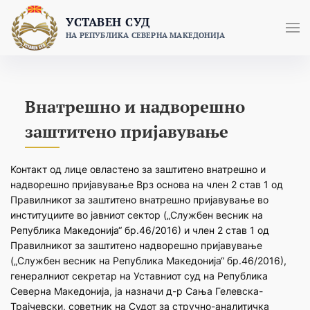
Skip
УСТАВЕН СУД
to
НА РЕПУБЛИКА СЕВЕРНА МАКЕДОНИЈА
content
Внатрешно и надворешно
заштитено пријавување
Koнтакт од лице овластено за заштитено внатрешно и
надворешно пријавување Врз основа на член 2 став 1 од
Правилникот за заштитено внатрешно пријавување во
институциите во јавниот сектор („Службен весник на
Република Македонија“ бр.46/2016) и член 2 став 1 од
Правилникот за заштитено надворешно пријавување
(„Службен весник на Република Македонија“ бр.46/2016),
генералниот секретар на Уставниот суд на Република
Северна Македонија, ја назначи д-р Сања Гелевска-
Трајчевски, советник на Судот за стручно-аналитичка