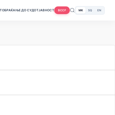
Т
ОБРАЌАЊЕ ДО СУДОТ
ЈАВНОСТ
MK
SQ
EN
BCCF