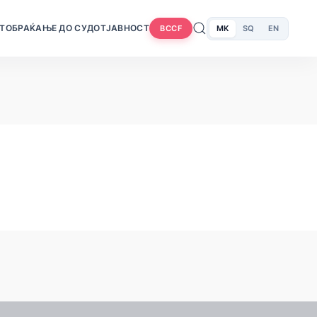
Т
ОБРАЌАЊЕ ДО СУДОТ
ЈАВНОСТ
MK
SQ
EN
BCCF