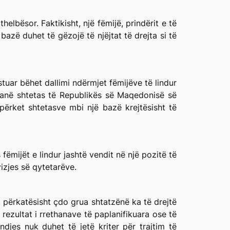
elbësor. Faktikisht, një fëmijë, prindërit e të
bazë duhet të gëzojë të njëjtat të drejta si të
tuar bëhet dallimi ndërmjet fëmijëve të lindur
 janë shtetas të Republikës së Maqedonisë së
 përket shtetasve mbi një bazë krejtësisht të
fëmijët e lindur jashtë vendit në një pozitë të
izjes së qytetarëve.
 përkatësisht çdo grua shtatzënë ka të drejtë
 rezultat i rrethanave të paplanifikuara ose të
djes nuk duhet të jetë kriter për trajtim të