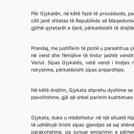
Për Gjykatën, në këtë fazë të procedurës, pari
cilit janë shtetas të Republikës së Maqedonisë
gjithë qytetarët e tjerë, përkatësisht të drejt
Prandaj, me justifikim të plotë u parashtrua 
në vend dhe fëmijëve të lindur jashtë vendi
Veriut. Sipas Gjykatës, vetë vendi i lindjes
ndryshme, përkatësisht sipas prejardhjes.
Në këtë drejtim, Gjykata shprehu dyshime se Li
pavolitshme, gjë që shkel parimin kushtetues 
Gjykata, duke u mbështetur në një situatë hi
të udhëtojë lirisht sipas gjendjes së saj shën
parakohshme, pa synuar emigrimin e përhersh