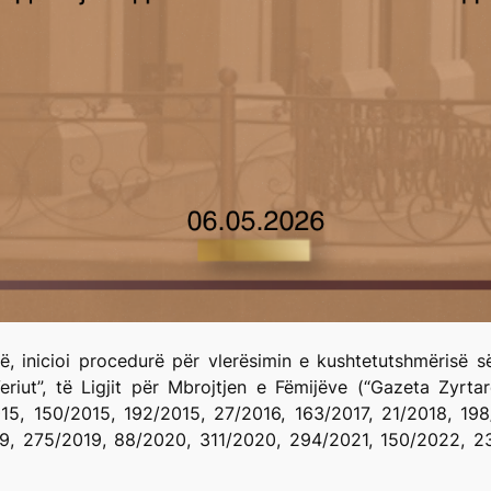
, inicioi procedurë për vlerësimin e kushtetutshmërisë së 
riut”, të Ligjit për Mbrojtjen e Fëmijëve (“Gazeta Zyrta
015, 150/2015, 192/2015, 27/2016, 163/2017, 21/2018, 19
019, 275/2019, 88/2020, 311/2020, 294/2021, 150/2022,