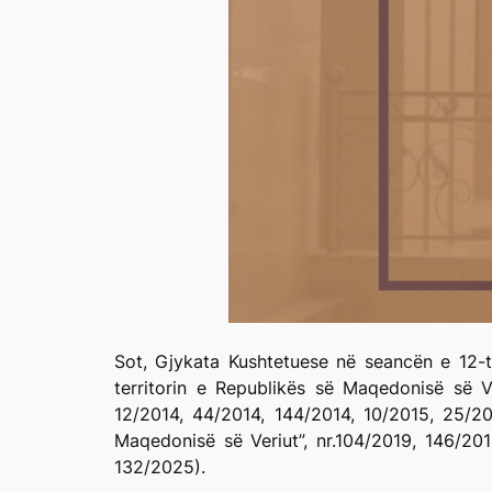
Sot, Gjykata Kushtetuese në seancën e 12-të
territorin e Republikës së Maqedonisë së Ve
12/2014, 44/2014, 144/2014, 10/2015, 25/2
Maqedonisë së Veriut”, nr.104/2019, 146/2
132/2025).