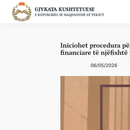
Skip
GJYKATA KUSHTETUESE
to
E REPUBLIKËS SË MAQEDONISË SË VERIUT
content
Iniciohet procedura pë
financiare të njëfishtë
06/05/2026