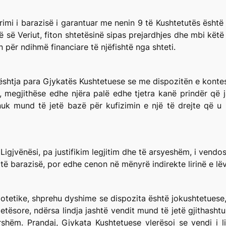
mi i barazisë i garantuar me nenin 9 të Kushtetutës është th
 së Veriut, fiton shtetësinë sipas prejardhjes dhe mbi këtë 
ën për ndihmë financiare të njëfishtë nga shteti.
çështja para Gjykatës Kushtetuese se me dispozitën e kontes
t, megjithëse edhe njëra palë edhe tjetra kanë prindër që
 nuk mund të jetë bazë për kufizimin e një të drejte që u
gjvënësi, pa justifikim legjitim dhe të arsyeshëm, i vendos 
të barazisë, por edhe cenon në mënyrë indirekte lirinë e lëv
potetike, shprehu dyshime se dispozita është jokushtetuese,
detësore, ndërsa lindja jashtë vendit mund të jetë gjithashtu
ëm. Prandaj, Gjykata Kushtetuese vlerësoi se vendi i lin