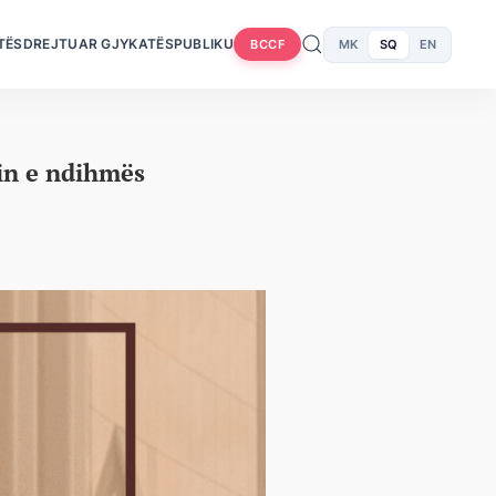
TËS
DREJTUAR GJYKATËS
PUBLIKU
MK
SQ
EN
BCCF
min e ndihmës