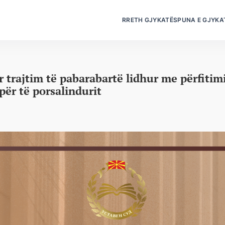
RRETH GJYKATËS
PUNA E GJYKA
r trajtim të pabarabartë lidhur me përfiti
 për të porsalindurit