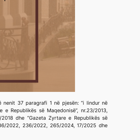
nenit 37 paragrafi 1 në pjesën: “i lindur në
re e Republikës së Maqedonisë”, nr.23/2013,
8/2018 dhe “Gazeta Zyrtare e Republikës së
 236/2022, 236/2022, 265/2024, 17/2025 dhe