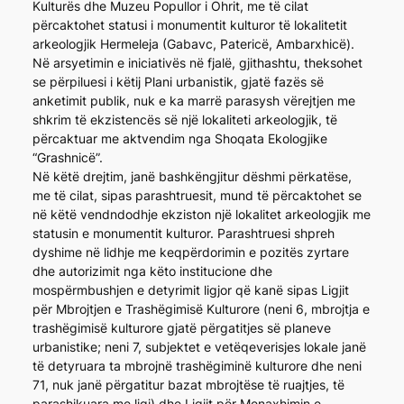
Kulturës dhe Muzeu Popullor i Ohrit, me të cilat
përcaktohet statusi i monumentit kulturor të lokalitetit
arkeologjik Hermeleja (Gabavc, Patericë, Ambarxhicë).
Në arsyetimin e iniciativës në fjalë, gjithashtu, theksohet
se përpiluesi i këtij Plani urbanistik, gjatë fazës së
anketimit publik, nuk e ka marrë parasysh vërejtjen me
shkrim të ekzistencës së një lokaliteti arkeologjik, të
përcaktuar me aktvendim nga Shoqata Ekologjike
“Grashnicë”.
Në këtë drejtim, janë bashkëngjitur dëshmi përkatëse,
me të cilat, sipas parashtruesit, mund të përcaktohet se
në këtë vendndodhje ekziston një lokalitet arkeologjik me
statusin e monumentit kulturor. Parashtruesi shpreh
dyshime në lidhje me keqpërdorimin e pozitës zyrtare
dhe autorizimit nga këto institucione dhe
mospërmbushjen e detyrimit ligjor që kanë sipas Ligjit
për Mbrojtjen e Trashëgimisë Kulturore (neni 6, mbrojtja e
trashëgimisë kulturore gjatë përgatitjes së planeve
urbanistike; neni 7, subjektet e vetëqeverisjes lokale janë
të detyruara ta mbrojnë trashëgiminë kulturore dhe neni
71, nuk janë përgatitur bazat mbrojtëse të ruajtjes, të
parashikuara me ligj) dhe Ligjit për Menaxhimin e