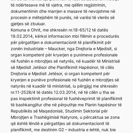
të ndërtesave më të vjetra, me qëllim regjistrimin,
dokumentimin dhe marrjen e masave të nevojshme në
procesin e mëtejshëm të punës, në varësi të vlerës së
gjetjes së zbuluar.
Komuna e Ohrit, me shkresën nr.18-65/12 të datës
19.02.2014, kërkoi informacion mbi fillimin e procedurës
për përgatitjen e dokumentacionit të planifikimit për
zonën industriale – Maucker, nga Drejtoria e Mjedisit, si
organ kompetent për kryerjen e punimeve profesionale
në fushën e mbrojtjes së natyrës, në kuadër të Ministrisë
së Mjedisit Jetësor dhe Planifikimit Hapësinor, të cilës
Drejtoria e Mjedisit Jetësor, si organ kompetent për
kryerjen e punëve profesionale në fushën e mbrojtjes së
natyrës në kuadër të ministrisë, iu përgjigj me shkresën
nr.11-2528/4 të datës 12.03.2014, në të cilën u tha se
pas inspektimit profesional të fushëveprimit të planifikimit
të bashkangjitur dhe në përputhje me Planin hapësinor të
Republikës së Maqedonisë, Studimin Sektorial për
Mbrojtjen e Trashëgimisë Natyrore, u përcaktua se zona
që është lëndë e përgatitjes së dokumentacionit të
planifikimit, me destinim G2 – industria e lehtë, nuk bie