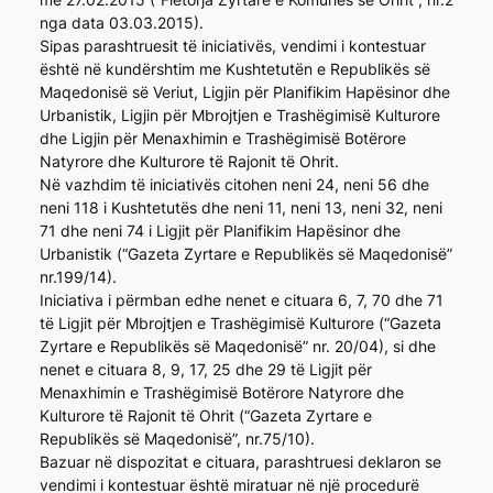
nga data 03.03.2015).
Sipas parashtruesit të iniciativës, vendimi i kontestuar
është në kundërshtim me Kushtetutën e Republikës së
Maqedonisë së Veriut, Ligjin për Planifikim Hapësinor dhe
Urbanistik, Ligjin për Mbrojtjen e Trashëgimisë Kulturore
dhe Ligjin për Menaxhimin e Trashëgimisë Botërore
Natyrore dhe Kulturore të Rajonit të Ohrit.
Në vazhdim të iniciativës citohen neni 24, neni 56 dhe
neni 118 i Kushtetutës dhe neni 11, neni 13, neni 32, neni
71 dhe neni 74 i Ligjit për Planifikim Hapësinor dhe
Urbanistik (“Gazeta Zyrtare e Republikës së Maqedonisë”
nr.199/14).
Iniciativa i përmban edhe nenet e cituara 6, 7, 70 dhe 71
të Ligjit për Mbrojtjen e Trashëgimisë Kulturore (“Gazeta
Zyrtare e Republikës së Maqedonisë” nr. 20/04), si dhe
nenet e cituara 8, 9, 17, 25 dhe 29 të Ligjit për
Menaxhimin e Trashëgimisë Botërore Natyrore dhe
Kulturore të Rajonit të Ohrit (“Gazeta Zyrtare e
Republikës së Maqedonisë”, nr.75/10).
Bazuar në dispozitat e cituara, parashtruesi deklaron se
vendimi i kontestuar është miratuar në një procedurë