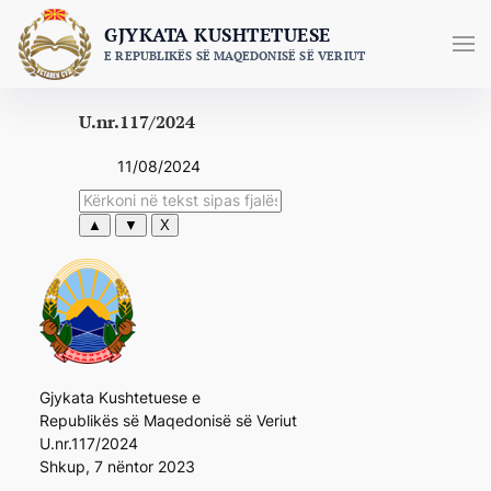
Skip
GJYKATA KUSHTETUESE
to
E REPUBLIKËS SË MAQEDONISË SË VERIUT
content
U.nr.117/2024
11/08/2024
▲
▼
X
Gjykata Kushtetuese e
Republikës së Maqedonisë së Veriut
U.nr.117/2024
Shkup, 7 nëntor 2023