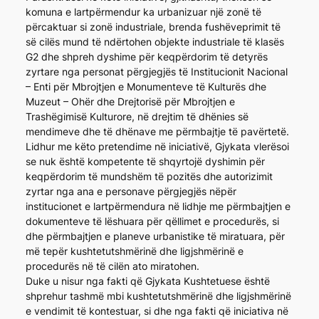
komuna e lartpërmendur ka urbanizuar një zonë të
përcaktuar si zonë industriale, brenda fushëveprimit të
së cilës mund të ndërtohen objekte industriale të klasës
G2 dhe shpreh dyshime për keqpërdorim të detyrës
zyrtare nga personat përgjegjës të Institucionit Nacional
– Enti për Mbrojtjen e Monumenteve të Kulturës dhe
Muzeut – Ohër dhe Drejtorisë për Mbrojtjen e
Trashëgimisë Kulturore, në drejtim të dhënies së
mendimeve dhe të dhënave me përmbajtje të pavërtetë.
Lidhur me këto pretendime në iniciativë, Gjykata vlerësoi
se nuk është kompetente të shqyrtojë dyshimin për
keqpërdorim të mundshëm të pozitës dhe autorizimit
zyrtar nga ana e personave përgjegjës nëpër
institucionet e lartpërmendura në lidhje me përmbajtjen e
dokumenteve të lëshuara për qëllimet e procedurës, si
dhe përmbajtjen e planeve urbanistike të miratuara, për
më tepër kushtetutshmërinë dhe ligjshmërinë e
procedurës në të cilën ato miratohen.
Duke u nisur nga fakti që Gjykata Kushtetuese është
shprehur tashmë mbi kushtetutshmërinë dhe ligjshmërinë
e vendimit të kontestuar, si dhe nga fakti që iniciativa në