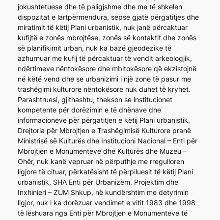
jokushtetuese dhe të paligjshme dhe me të shkelen
dispozitat e lartpërmendura, sepse gjatë përgatitjes dhe
miratimit të këtij Plani urbanistik, nuk janë përcaktuar
kufijtë e zonës mbrojtëse, zonës së kontaktit dhe zonës
së planifikimit urban, nuk ka bazë gjeodezike të
azhurnuar me kufij të përcaktuar të vendit arkeologjik,
ndërtimeve nëntokësore dhe mbitokësore që ekzistojnë
në këtë vend dhe se urbanizimi i një zone të pasur me
trashëgimi kulturore nëntokësore nuk duhet të kryhet.
Parashtruesi, gjithashtu, thekson se institucionet
kompetente për dorëzimin e të dhënave dhe
informacioneve për përgatitjen e këtij Plani urbanistik,
Drejtoria për Mbrojtjen e Trashëgimisë Kulturore pranë
Ministrisë së Kulturës dhe Institucioni Nacional – Enti për
Mbrojtjen e Monumenteve dhe Kulturës dhe Muzeu –
Ohër, nuk kanë vepruar në përputhje me rregulloren
ligjore të cituar, përkatësisht të përpiluesit të këtij Plani
urbanistik, SHA Enti për Urbanizëm, Projektim dhe
Inxhinieri – ZUM Shkup, në kundërshtim me detyrimin
ligjor, nuk i ka dorëzuar vendimet e vitit 1983 dhe 1998
të lëshuara nga Enti për Mbrojtjen e Monumenteve të