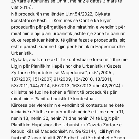
Zyrtare e Komunës së Ohrit”, me nr.2 e datës 3 mars të
vitit 2015).
Në procedurën me lëndën U.nr.54/2022, Gjykata
konstatoi se Këshilli i Komunës së Ohrit e ka kryer
procedurën për përgatitjen dhe miratimin e vendimit për
miratimin e një plani urbanistik jashtë një zone të banuar
duke respektuar kështu të gjitha fazat e procedurës, siç
është parashikuar në Ligjin për Planifikim Hapësinor dhe
Urbanistik.
Gjykata, analizën e aktit të kontestuar e kreu në lidhje me
Ligjin për Planifikim Hapësinor dhe Urbanistik (“Gazeta
Zyrtare e Republikës së Maqedonisë”, nr.51/2005 ,
137/2007, 151/2007, 91/2009, 124/2010, 18/2011,
53/2011, 144/2014, 55/2013, 163/2013 dhe 42/2014) i
cili ishte në fuqi në kohën e fillimit të procedurës për
miratimin e Planit urbanistik të kontestuar.
Kërkesa për vlerësimin e vendimit të kontestuar në këtë
iniciativë në lidhje me përputhshmërinë e tij me nenin 11,
nenin 13, nenin 32, nenin 71 dhe nenin 74 të Ligjit për
Planifikim Hapësinor dhe Urbanistik (“Gazeta Zyrtare e
Republikës së Maqedonisë”, nr.199/2014), i cili hyri në
fuqi më 7 janar të vitit 2015 dhe filloi të zbatohet që nga