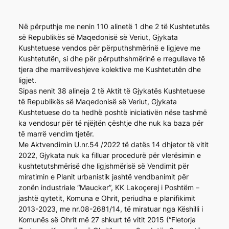
Në përputhje me nenin 110 alinetë 1 dhe 2 të Kushtetutës
së Republikës së Maqedonisë së Veriut, Gjykata
Kushtetuese vendos për përputhshmërinë e ligjeve me
Kushtetutën, si dhe për përputhshmërinë e rregullave të
tjera dhe marrëveshjeve kolektive me Kushtetutën dhe
ligjet.
Sipas nenit 38 alineja 2 të Aktit të Gjykatës Kushtetuese
të Republikës së Maqedonisë së Veriut, Gjykata
Kushtetuese do ta hedhë poshtë iniciativën nëse tashmë
ka vendosur për të njëjtën çështje dhe nuk ka baza për
të marrë vendim tjetër.
Me Aktvendimin U.nr.54 /2022 të datës 14 dhjetor të vitit
2022, Gjykata nuk ka filluar procedurë për vlerësimin e
kushtetutshmërisë dhe ligjshmërisë së Vendimit për
miratimin e Planit urbanistik jashtë vendbanimit për
zonën industriale “Maucker”, KK Lakoçerej i Poshtëm –
jashtë qytetit, Komuna e Ohrit, periudha e planifikimit
2013-2023, me nr.08-2681/14, të miratuar nga Këshilli i
Komunës së Ohrit më 27 shkurt të vitit 2015 (“Fletorja