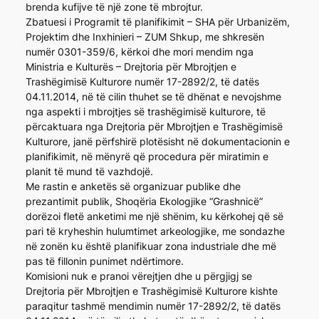
brenda kufijve të një zone të mbrojtur.
Zbatuesi i Programit të planifikimit – SHA për Urbanizëm,
Projektim dhe Inxhinieri – ZUM Shkup, me shkresën
numër 0301-359/6, kërkoi dhe mori mendim nga
Ministria e Kulturës – Drejtoria për Mbrojtjen e
Trashëgimisë Kulturore numër 17-2892/2, të datës
04.11.2014, në të cilin thuhet se të dhënat e nevojshme
nga aspekti i mbrojtjes së trashëgimisë kulturore, të
përcaktuara nga Drejtoria për Mbrojtjen e Trashëgimisë
Kulturore, janë përfshirë plotësisht në dokumentacionin e
planifikimit, në mënyrë që procedura për miratimin e
planit të mund të vazhdojë.
Me rastin e anketës së organizuar publike dhe
prezantimit publik, Shoqëria Ekologjike “Grashnicë”
dorëzoi fletë anketimi me një shënim, ku kërkohej që së
pari të kryheshin hulumtimet arkeologjike, me sondazhe
në zonën ku është planifikuar zona industriale dhe më
pas të fillonin punimet ndërtimore.
Komisioni nuk e pranoi vërejtjen dhe u përgjigj se
Drejtoria për Mbrojtjen e Trashëgimisë Kulturore kishte
paraqitur tashmë mendimin numër 17-2892/2, të datës