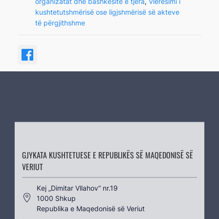
organizatat dhe bashkësitë e tjera
, 
Vlerësimi i
kushtetutshmërisë ose ligjshmërisë së akteve
të përgjithshme
GJYKATA KUSHTETUESE E REPUBLIKËS SË MAQEDONISË SË
VERIUT
Kеј „Dimitar Vllahov“ nr.19
1000 Shkup
Republika e Maqedonisë së Veriut