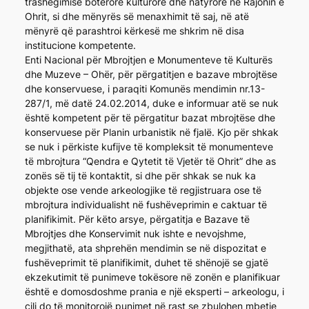
trashëgimisë botërore kulturore dhe natyrore në Rajonin e
Ohrit, si dhe mënyrës së menaxhimit të saj, në atë
mënyrë që parashtroi kërkesë me shkrim në disa
institucione kompetente.
Enti Nacional për Mbrojtjen e Monumenteve të Kulturës
dhe Muzeve – Ohër, për përgatitjen e bazave mbrojtëse
dhe konservuese, i paraqiti Komunës mendimin nr.13-
287/1, më datë 24.02.2014, duke e informuar atë se nuk
është kompetent për të përgatitur bazat mbrojtëse dhe
konservuese për Planin urbanistik në fjalë. Kjo për shkak
se nuk i përkiste kufijve të kompleksit të monumenteve
të mbrojtura “Qendra e Qytetit të Vjetër të Ohrit” dhe as
zonës së tij të kontaktit, si dhe për shkak se nuk ka
objekte ose vende arkeologjike të regjistruara ose të
mbrojtura individualisht në fushëveprimin e caktuar të
planifikimit. Për këto arsye, përgatitja e Bazave të
Mbrojtjes dhe Konservimit nuk ishte e nevojshme,
megjithatë, ata shprehën mendimin se në dispozitat e
fushëveprimit të planifikimit, duhet të shënojë se gjatë
ekzekutimit të punimeve tokësore në zonën e planifikuar
është e domosdoshme prania e një eksperti – arkeologu, i
cili do të monitorojë punimet në rast se zbulohen mbetje