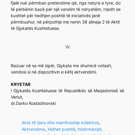
fjalë nuk përmban pretendime që, nga natyra e tyre, do
të përbënin bazë për një vendim të ndryshëm, rrjedh se
kushtet për hedhjen poshtë të iniciativës janë
përmbushur, në përputhje me nenin 38 alineja 2 të Aktit
të Gjykatës Kushtetuese.
IV
Bazuar në sa më sipër, Gjykata me shumicë votash,
vendosi si në dispozitivin e këtij aktvendimi.
KRYETAR
i Gjykatës Kushtetuese të Republikës së Maqedonisë së
Veriut,
dr.Darko Kostadinovski
Akte të tjera dhe marrëveshje kolektive
, 
Aktvendime
, 
Hidhet poshtë
, 
Ndërmarrjet,