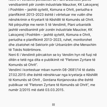
vendbanimit për zonën industriale Maucker, KK Lakoçerej
i Poshtëm – jashtë qytetit, Komuna e Ohrit, periudha e
planifikimit 2013-2023 është i vërtetuar me vulën dhe
nënshkrimin e Kryetarit të Këshillit të Komunës së Ohrit.
Në përputhje me nenin 5 të Vendimit, Plani urbanistik
jashtë vendbanimit për zonën industriale Maucker, KK
Lakoçerej i Poshtëm – jashtë qytetit, Komuna e Ohrit,
periudha e planifikimit 2013-2023, ruhet, monitorohet
dhe zbatohet në Sektorin për Urbanizëm dhe Menaxhim
të Tokës Ndërtimore.
Neni 6 i Vendimit përcakton se ky Vendim hyn në fuqi në
ditën e tetë nga dita e publikimit në “Fletoren Zyrtare të
Komunës së Ohrit”.
Vendimi i kontestuar mban numrin 08-2681/14 të datës
27.02.2015 dhe është nënshkruar nga kryetarja e Këshillit
të Komunës së Ohrit , Gordana Konjanovska dhe është
publikuar në “Fletoren Zyrtare të Komunës së Ohrit”, me
numër 2/2015 më datë 03.03.2015.
III