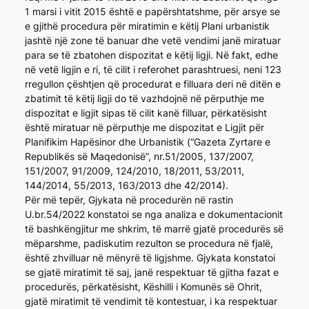
1 marsi i vitit 2015 është e papërshtatshme, për arsye se
e gjithë procedura për miratimin e këtij Plani urbanistik
jashtë një zone të banuar dhe vetë vendimi janë miratuar
para se të zbatohen dispozitat e këtij ligji. Në fakt, edhe
në vetë ligjin e ri, të cilit i referohet parashtruesi, neni 123
rregullon çështjen që procedurat e filluara deri në ditën e
zbatimit të këtij ligji do të vazhdojnë në përputhje me
dispozitat e ligjit sipas të cilit kanë filluar, përkatësisht
është miratuar në përputhje me dispozitat e Ligjit për
Planifikim Hapësinor dhe Urbanistik (“Gazeta Zyrtare e
Republikës së Maqedonisë”, nr.51/2005, 137/2007,
151/2007, 91/2009, 124/2010, 18/2011, 53/2011,
144/2014, 55/2013, 163/2013 dhe 42/2014).
Për më tepër, Gjykata në procedurën në rastin
U.br.54/2022 konstatoi se nga analiza e dokumentacionit
të bashkëngjitur me shkrim, të marrë gjatë procedurës së
mëparshme, padiskutim rezulton se procedura në fjalë,
është zhvilluar në mënyrë të ligjshme. Gjykata konstatoi
se gjatë miratimit të saj, janë respektuar të gjitha fazat e
procedurës, përkatësisht, Këshilli i Komunës së Ohrit,
gjatë miratimit të vendimit të kontestuar, i ka respektuar