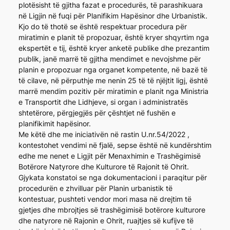
plotësisht të gjitha fazat e procedurës, të parashikuara
në Ligjin në fuqi për Planifikim Hapësinor dhe Urbanistik.
Kjo do të thotë se është respektuar procedura për
miratimin e planit të propozuar, është kryer shqyrtim nga
ekspertët e tij, është kryer anketë publike dhe prezantim
publik, janë marrë të gjitha mendimet e nevojshme për
planin e propozuar nga organet kompetente, në bazë të
të cilave, në përputhje me nenin 25 të të njëjtit ligj, është
marrë mendim pozitiv për miratimin e planit nga Ministria
e Transportit dhe Lidhjeve, si organ i administratës
shtetërore, përgjegjës për çështjet në fushën e
planifikimit hapësinor.
Me këtë dhe me iniciativën në rastin U.nr.54/2022 ,
kontestohet vendimi në fjalë, sepse është në kundërshtim
edhe me nenet e Ligjit për Menaxhimin e Trashëgimisë
Botërore Natyrore dhe Kulturore të Rajonit të Ohrit.
Gjykata konstatoi se nga dokumentacioni i paraqitur për
procedurën e zhvilluar për Planin urbanistik të
kontestuar, pushteti vendor mori masa në drejtim të
gjetjes dhe mbrojtjes së trashëgimisë botërore kulturore
dhe natyrore në Rajonin e Ohrit, ruajtjes së kufijve të