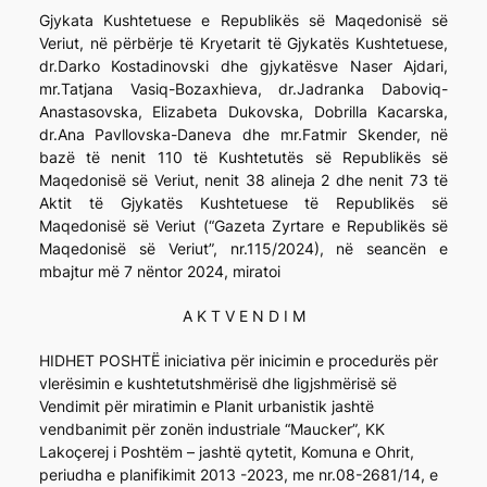
Gjykata Kushtetuese e Republikës së Maqedonisë së
Veriut, në përbërje të Kryetarit të Gjykatës Kushtetuese,
dr.Darko Kostadinovski dhe gjykatësve Naser Ajdari,
mr.Tatjana Vasiq-Bozaxhieva, dr.Jadranka Daboviq-
Anastasovska, Elizabeta Dukovska, Dobrilla Kacarska,
dr.Ana Pavllovska-Daneva dhe mr.Fatmir Skender, në
bazë të nenit 110 të Kushtetutës së Republikës së
Maqedonisë së Veriut, nenit 38 alineja 2 dhe nenit 73 të
Aktit të Gjykatës Kushtetuese të Republikës së
Maqedonisë së Veriut (“Gazeta Zyrtare e Republikës së
Maqedonisë së Veriut”, nr.115/2024), në seancën e
mbajtur më 7 nëntor 2024, miratoi
A K T V E N D I M
HIDHET POSHTË iniciativa për inicimin e procedurës për
vlerësimin e kushtetutshmërisë dhe ligjshmërisë së
Vendimit për miratimin e Planit urbanistik jashtë
vendbanimit për zonën industriale “Maucker”, KK
Lakoçerej i Poshtëm – jashtë qytetit, Komuna e Ohrit,
periudha e planifikimit 2013 -2023, me nr.08-2681/14, e