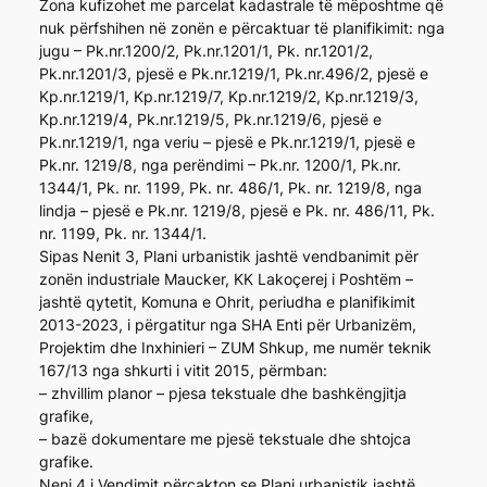
Zona kufizohet me parcelat kadastrale të mëposhtme që
nuk përfshihen në zonën e përcaktuar të planifikimit: nga
jugu – Pk.nr.1200/2, Pk.nr.1201/1, Pk. nr.1201/2,
Pk.nr.1201/3, pjesë e Pk.nr.1219/1, Pk.nr.496/2, pjesë e
Kp.nr.1219/1, Kp.nr.1219/7, Kp.nr.1219/2, Kp.nr.1219/3,
Kp.nr.1219/4, Pk.nr.1219/5, Pk.nr.1219/6, pjesë e
Pk.nr.1219/1, nga veriu – pjesë e Pk.nr.1219/1, pjesë e
Pk.nr. 1219/8, nga perëndimi – Pk.nr. 1200/1, Pk.nr.
1344/1, Pk. nr. 1199, Pk. nr. 486/1, Pk. nr. 1219/8, nga
lindja – pjesë e Pk.nr. 1219/8, pjesë e Pk. nr. 486/11, Pk.
nr. 1199, Pk. nr. 1344/1.
Sipas Nenit 3, Plani urbanistik jashtë vendbanimit për
zonën industriale Maucker, KK Lakoçerej i Poshtëm –
jashtë qytetit, Komuna e Ohrit, periudha e planifikimit
2013-2023, i përgatitur nga SHA Enti për Urbanizëm,
Projektim dhe Inxhinieri – ZUM Shkup, me numër teknik
167/13 nga shkurti i vitit 2015, përmban:
– zhvillim planor – pjesa tekstuale dhe bashkëngjitja
grafike,
– bazë dokumentare me pjesë tekstuale dhe shtojca
grafike.
Neni 4 i Vendimit përcakton se Plani urbanistik jashtë