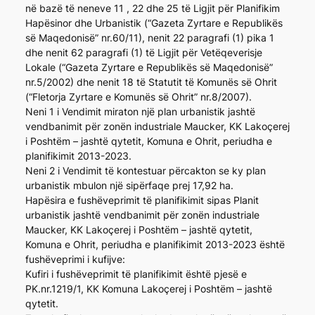
në bazë të neneve 11 , 22 dhe 25 të Ligjit për Planifikim
Hapësinor dhe Urbanistik (“Gazeta Zyrtare e Republikës
së Maqedonisë” nr.60/11), nenit 22 paragrafi (1) pika 1
dhe nenit 62 paragrafi (1) të Ligjit për Vetëqeverisje
Lokale (“Gazeta Zyrtare e Republikës së Maqedonisë”
nr.5/2002) dhe nenit 18 të Statutit të Komunës së Ohrit
(“Fletorja Zyrtare e Komunës së Ohrit” nr.8/2007).
Neni 1 i Vendimit miraton një plan urbanistik jashtë
vendbanimit për zonën industriale Maucker, KK Lakoçerej
i Poshtëm – jashtë qytetit, Komuna e Ohrit, periudha e
planifikimit 2013-2023.
Neni 2 i Vendimit të kontestuar përcakton se ky plan
urbanistik mbulon një sipërfaqe prej 17,92 ha.
Hapësira e fushëveprimit të planifikimit sipas Planit
urbanistik jashtë vendbanimit për zonën industriale
Maucker, KK Lakoçerej i Poshtëm – jashtë qytetit,
Komuna e Ohrit, periudha e planifikimit 2013-2023 është
fushëveprimi i kufijve:
Kufiri i fushëveprimit të planifikimit është pjesë e
PK.nr.1219/1, KK Komuna Lakoçerej i Poshtëm – jashtë
qytetit.