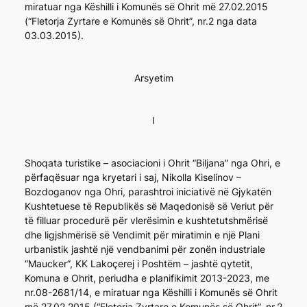
miratuar nga Këshilli i Komunës së Ohrit më 27.02.2015
(“Fletorja Zyrtare e Komunës së Ohrit”, nr.2 nga data
03.03.2015).
Arsyetim
I
Shoqata turistike – asociacioni i Ohrit “Biljana” nga Ohri, e
përfaqësuar nga kryetari i saj, Nikolla Kiselinov –
Bozdoganov nga Ohri, parashtroi iniciativë në Gjykatën
Kushtetuese të Republikës së Maqedonisë së Veriut për
të filluar procedurë për vlerësimin e kushtetutshmërisë
dhe ligjshmërisë së Vendimit për miratimin e një Plani
urbanistik jashtë një vendbanimi për zonën industriale
“Maucker”, KK Lakoçerej i Poshtëm – jashtë qytetit,
Komuna e Ohrit, periudha e planifikimit 2013-2023, me
nr.08-2681/14, e miratuar nga Këshilli i Komunës së Ohrit
më 27.02.2015 (“Fletorja Zyrtare e Komunës së Ohrit”, nr.2