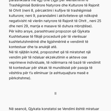
Trashëgimisë Botërore Natyrore dhe Kulturore të Rajonit
të Ohrit (neni 8, përcaktimi i kufijve të trashëgimisë
kulturore; neni 9, parandalimi i aktiviteteve që ndikojnë
negativisht në vlerën natyrore të Rajonit të Ohrit , neni 25
dhe neni 29, marrja e masave të duhura mbrojtëse).
Për këto arsye, parashtruesi propozon që Gjykata
Kushtetuese të fillojë procedurë për të vlerësuar
kushtetutshmërinë dhe ligjshmërinë e vendimit të
kontestuar dhe ta anulojë atë.
Në të njëjtën kohë, propozohet që të miratohet një
vendim për të ndaluar ekzekutimin e akteve ose
veprimeve individuale, të ndërmarra në bazë të vendimit
të kontestuar për shkak të mundësisë për pasoja të
vështira për t’u eliminuar (e ashtuquajtura masë e
përkohshme).
II
Në seancë, Gjykata konstatoi se Vendimi është miratuar