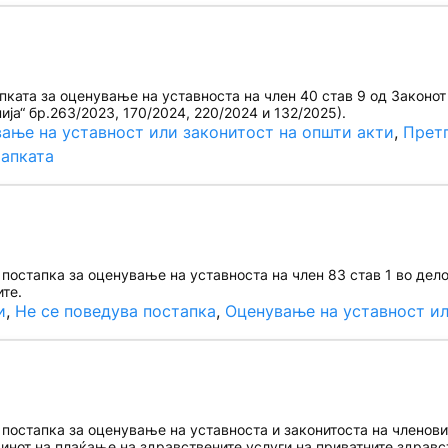
ката за оценување на уставноста на член 40 став 9 од Законот
ја“ бр.263/2023, 170/2024, 220/2024 и 132/2025).
ање на уставност или законитост на општи акти
, 
Претп
тапката
остапка за оценување на уставноста на член 83 став 1 во дело
ите.
и
, 
Не се поведува постапка
, 
Оценување на уставност ил
остапка за оценување на уставноста и законитоста на членовит
чинот на плаќање на здравствените услуги на приватните здрав