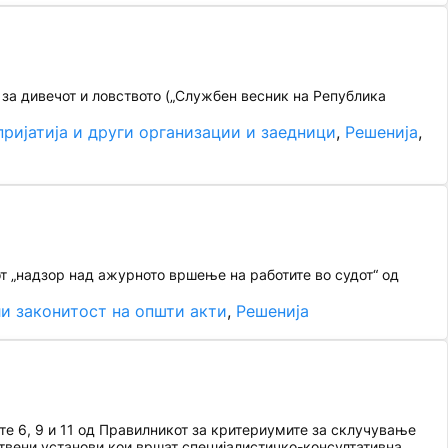
 за дивечот и ловството („Службен весник на Република
ријатија и други организации и заедници
, 
Решенија
, 
т „надзор над ажурното вршење на работите во судот“ од
и законитост на општи акти
, 
Решенија
е 6, 9 и 11 од Правилникот за критериумите за склучување
ствени установи кои вршат специјалистичко-консултативна