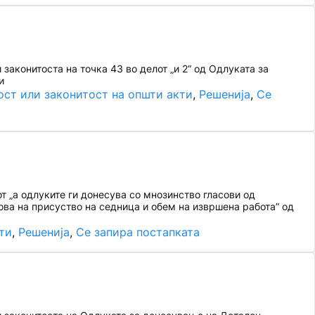
аконитоста на точка 43 во делот „и 2“ од Одлуката за
и
ост или законитост на општи акти
, 
Решенија
, 
Се
т „а одлуките ги донесува со мнозинство гласови од
нова на присуство на седница и обем на извршена работа” од
ти
, 
Решенија
, 
Се запира постапката