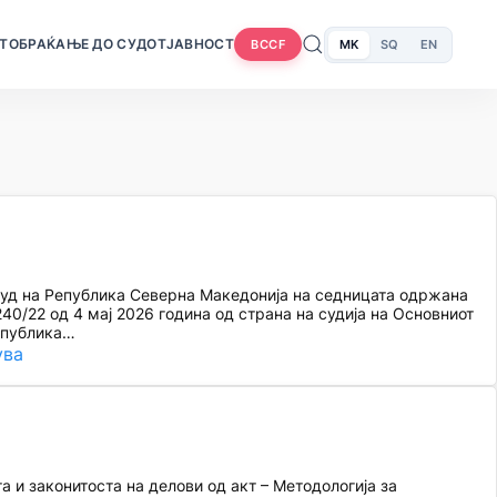
Т
ОБРАЌАЊЕ ДО СУДОТ
ЈАВНОСТ
MK
SQ
EN
BCCF
суд на Република Северна Македонија на седницата одржана
0/22 од 4 мај 2026 година од страна на судија на Основниот
Република…
ува
 и законитоста на делови од акт – Методологија за