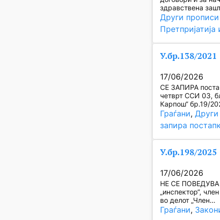
здравствена зашт
Други прописи
Претпријатија 
У.бр.138/2021
17/06/2026
СЕ ЗАПИРА постап
четврт ССИ 03, б
Карпош“ бр.19/20
Граѓани
, 
Други
запира постап
У.бр.198/2025
17/06/2026
НЕ СЕ ПОВЕДУВА п
„инспектор“, член
во делот „Член…
Граѓани
, 
Закон