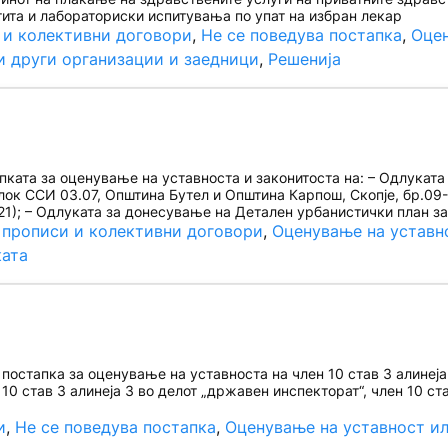
ита и лабораториски испитувања по упат на избран лекар
 и колективни договори
, 
Не се поведува постапка
, 
Оцен
и други организации и заедници
, 
Решенија
ката за оценување на уставноста и законитоста на: – Одлуката
лок ССИ 03.07, Општина Бутел и Општина Карпош, Скопје, бр.09-
21); – Одлуката за донесување на Детален урбанистички план з
 прописи и колективни договори
, 
Оценување на уставн
ката
остапка за оценување на уставноста на член 10 став 3 алинеја 1
 10 став 3 алинеја 3 во делот „државен инспекторат“, член 10 ст
и
, 
Не се поведува постапка
, 
Оценување на уставност ил