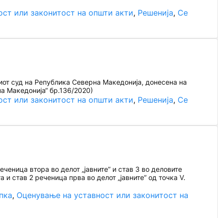
ост или законитост на општи акти
, 
Решенија
, 
Се
иот суд на Република Северна Македонија, донесена на
а Македонија“ бр.136/2020)
ост или законитост на општи акти
, 
Решенија
, 
Се
ченица втора во делот „јавните” и став 3 во деловите
 и став 2 реченица прва во делот „јавните” од точка V.
пка
, 
Оценување на уставност или законитост на