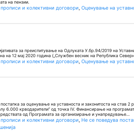
ата на пензии.
 прописи и колективни договори
, 
Оценување на уставн
ативата за преиспитување на Одлуката У.бр.94/2019 на Уставн
а на 12 мај 2020 година („Службен весник на Република Северн
 прописи и колективни договори
, 
Оценување на уставн
остапка за оценување на уставноста и законитоста на став 2 ре
колу 6.000 крводарители” од точка IV. Финансирање на програмата
средствата од Програмата за организирање и унапредување…
 прописи и колективни договори
, 
Не се поведува поста
шенија