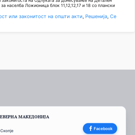
 законитоста на Одлуката за донесување на Детален
П за населба Ложионица блок 11,12,12,17 и 18 со плански
ост или законитост на општи акти
, 
Решенија
, 
Се
СЕВЕРНА МАКЕДОНИЈА
Facebook
 Скопје