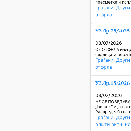
пресметка и испл
Граѓани
, 
Други
отфрла
УЗ.бр.75/2025
08/07/2026
СЕ ОТФРЛА инициј
седницата одржан
Граѓани
, 
Други
отфрла
УЗ.бр.15/2026
08/07/2026
НЕ СЕ ПОВЕДУВА п
„јавните” и „за о
Распределба на 
Граѓани
, 
Други
општи акти
, 
Ре