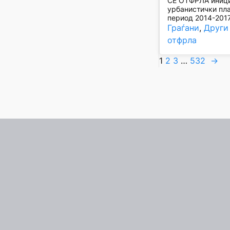
СЕ ОТФРЛА инициј
урбанистички план
период 2014-2017
Граѓани
, 
Други
отфрла
1
2
3
…
532
→