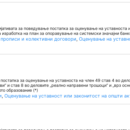
ативата за поведување постапка за оценување на уставноста и з
а изработка на план за опоравување на системски значајни банк
 прописи и колективни договори
, 
Оценување на уставн
остапка за оценување на уставноста на член 49 став 4 во дело
ви” и став 8 во деловите „реално направени трошоци” и „врз ос
ото образование (*)
и
, 
Оценување на уставност или законитост на општи ак