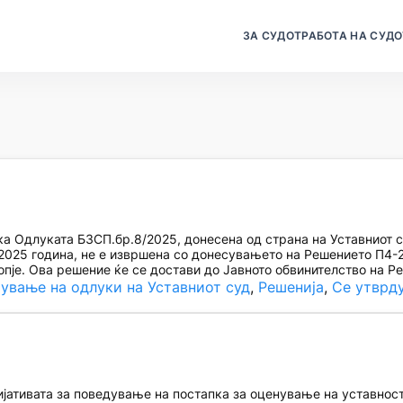
ЗА СУДОТ
РАБОТА НА СУДО
 Одлуката БЗСП.бр.8/2025, донесена од страна на Уставниот 
2025 година, не е извршена со донесувањето на Решението П4-24
опје. Ова решение ќе се достави до Јавното обвинителство на 
ување на одлуки на Уставниот суд
, 
Решенија
, 
Се утврд
ативата за поведување на постапка за оценување на уставноста