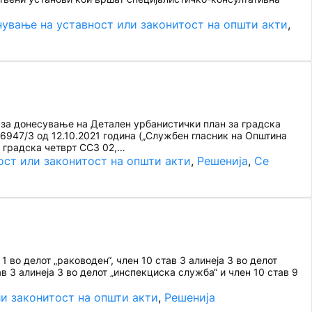
ување на уставност или законитост на општи акти
, 
 за донесување на Детален урбанистички план за градска
6947/3 од 12.10.2021 година („Службен гласник на Општина
а градска четврт ССЗ 02,…
ост или законитост на општи акти
, 
Решенија
, 
Се
 во делот „раководен“, член 10 став 3 алинеја 3 во делот
ав 3 алинеја 3 во делот „инспекциска служба“ и член 10 став 9
и законитост на општи акти
, 
Решенија