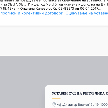
ативата за поведување постапка за оценување на уставноста и
 за УЕ „Г“, УБ „Г1“ и дел од УБ „Г5“ од (измена и дополна на ДУ
) (8.43ха) – Општина Кичево со бр.08-833/3 од 06.04.2017…
 прописи и колективни договори
, 
Оценување на уставн
УСТАВЕН СУД НА РЕПУБЛИКА 
Кеј „Димитар Влахов“ бр.19, 1000