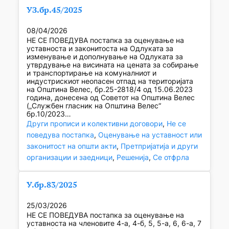
УЗ.бр.45/2025
08/04/2026
НЕ СЕ ПОВЕДУВА постапка за оценување на
уставноста и законитоста на Одлуката за
изменување и дополнување на Одлуката за
утврдување на висината на цената за собирање
и транспортирање на комуналниот и
индустрискиот неопасен отпад на територијата
на Општина Велес, бр.25-2818/4 од 15.06.2023
година, донесена од Советот на Општина Велес
(„Службен гласник на Општина Велес“
бр.10/2023…
Други прописи и колективни договори
, 
Не се
поведува постапка
, 
Оценување на уставност или
законитост на општи акти
, 
Претпријатија и други
организации и заедници
, 
Решенија
, 
Се отфрла
У.бр.83/2025
25/03/2026
НЕ СЕ ПОВЕДУВА постапка за оценување на
уставноста на членовите 4-а, 4-б, 5, 5-а, 6, 6-а, 7