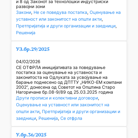
и 8 од Законот за технолошки индустриски
развојни зони
Закони
, 
Не се поведува постапка
, 
Оценување на
уставност или законитост на општи акти
, 
Претпријатија и други организации и заедници
, 
Решенија
УЗ.бр.29/2025
04/02/2026
СЕ ОТФРЛА иницијативата за поведување
постапка за оценување на уставноста и
законитоста на Одлуката за усвојување на
барање поднесено од ДПТТУ „НИКО-ЕМ компани
2002“, донесена од Советот на Општина Старо
Нагоричане бр.08-9/89 од 25.03.2025 година
Други прописи и колективни договори
, 
Оценување на уставност или законитост на
општи акти
, 
Претпријатија и други организации и
заедници
, 
Решенија
, 
Се отфрла
У.бр.36/2025