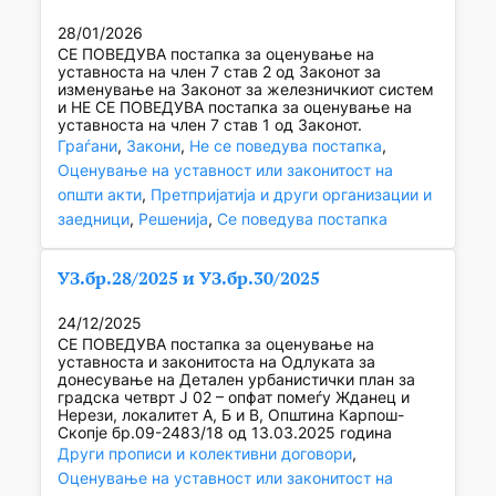
28/01/2026
СЕ ПОВЕДУВА постапка за оценување на
уставноста на член 7 став 2 од Законот за
изменување на Законот за железничкиот систем
и НЕ СЕ ПОВЕДУВА постапка за оценување на
уставноста на член 7 став 1 од Законот.
Граѓани
, 
Закони
, 
Не се поведува постапка
, 
Оценување на уставност или законитост на
општи акти
, 
Претпријатија и други организации и
заедници
, 
Решенија
, 
Се поведува постапка
УЗ.бр.28/2025 и УЗ.бр.30/2025
24/12/2025
СЕ ПОВЕДУВА постапка за оценување на
уставноста и законитоста на Одлуката за
донесување на Детален урбанистички план за
градска четврт Ј 02 – опфат помеѓу Жданец и
Нерези, локалитет А, Б и В, Општина Карпош-
Скопје бр.09-2483/18 од 13.03.2025 година
Други прописи и колективни договори
, 
Оценување на уставност или законитост на