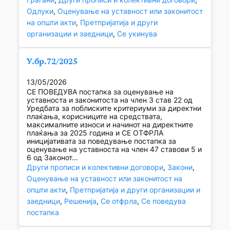
Одлуки
, 
Оценување на уставност или законитост
на општи акти
, 
Претпријатија и други
организации и заедници
, 
Се укинува
У.бр.72/2025
13/05/2026
СЕ ПОВЕДУВА постапка за оценување на
уставноста и законитоста на член 3 став 22 од
Уредбата за поблиските критериуми за директни
плаќања, корисниците на средствата,
максималните износи и начинот на директните
плаќања за 2025 година и СЕ ОТФРЛА
иницијативата за поведување постапка за
оценување на уставноста на член 47 ставови 5 и
6 од Законот…
Други прописи и колективни договори
, 
Закони
, 
Оценување на уставност или законитост на
општи акти
, 
Претпријатија и други организации и
заедници
, 
Решенија
, 
Се отфрла
, 
Се поведува
постапка