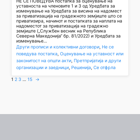
НЕ СЕ ПОВЕДУВА постапка за оценување на
уставноста на членовите 1 и 3 од Уредбата за
изменување на Уредбата за висина на надомест
за приватизација на градежното земјиште што се
приватизира, начинот и постапката за наплата на
надоместот за приватизација на градежно
земјиште („Службен весник на Република
Северна Македонија“ бр. 81/2022) и Уредбата за
изменување…
Други прописи и колективни договори
, 
Не се
поведува постапка
, 
Оценување на уставност или
законитост на општи акти
, 
Претпријатија и други
организации и заедници
, 
Решенија
, 
Се отфрла
1
2
3
…
15
→