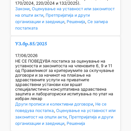
170/2024, 220/2024 и 132/2025).
Закони
, 
Оценување на уставност или законитост
на општи акти
, 
Претпријатија и други
организации и заедници
, 
Решенија
, 
Се запира
постапката
УЗ.бр.85/2025
17/06/2026
НЕ СЕ ПОВЕДУВА постапка за оценување на
уставноста и законитоста на членовите 6, 9 и 11
од Правилникот за критериумите за склучување
договори и за начинот на плаќање на
здравствените услуги на приватните
здравствени установи кои вршат
специјалистичко-консултативна здравствена
заштита и лабораториски испитувања по упат на
избран лекар
Други прописи и колективни договори
, 
Не се
поведува постапка
, 
Оценување на уставност или
законитост на општи акти
, 
Претпријатија и други
организации и заедници
, 
Решенија