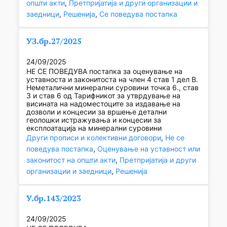
општи акти
, 
Претпријатија и други организации и
заедници
, 
Решенија
, 
Се поведува постапка
УЗ.бр.27/2025
24/09/2025
НЕ СЕ ПОВЕДУВА постапка за оценување на
уставноста и законитоста на член 4 став 1 дел В.
Неметалични минерални суровини точка 6., став
3 и став 6 од Тарифникот за утврдување на
висината на надоместоците за издавање на
дозволи и концесии за вршење детални
геолошки истражувања и концесии за
експлоатација на минерални суровини
Други прописи и колективни договори
, 
Не се
поведува постапка
, 
Оценување на уставност или
законитост на општи акти
, 
Претпријатија и други
организации и заедници
, 
Решенија
У.бр.143/2023
24/09/2025