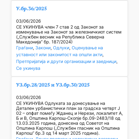
У.бр.36/2025
03/06/2026
СЕ УКИНУВА член 7 став 2 од Законот за
изменување на Законот за железничкиот систем
(„Службен весник на Република Северна
Македонија” бр. 187/2024)
Граѓани
, 
Закони
, 
Одлуки
, 
Оценување на
уставност или законитост на општи акти
, 
Претпријатија и други организации и заедници
, 
Се укинува
УЗ.бр.28/2025 и УЗ.бр.30/2025
03/06/2026
СЕ УКИНУВА Одлуката за донесување на
Детален урбанистички план за градска четврт Ј
02 – опфат помеѓу Жданец и Нерези, локалитет А,
Б и В, Општина Карпош-Скопје бр.09-2483/18 од
13.03.2025 година, донесена од Советот на
Општина Карпош („Службен гласник на Општина
Карпош” бр.3 од 14 март 2025 година).
Граѓани
, 
Други прописи и колективни договори
, 