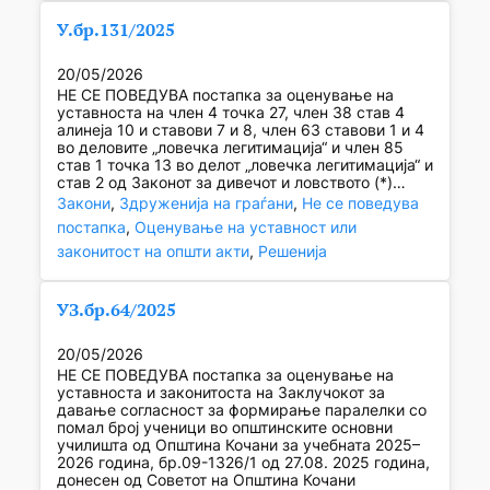
У.бр.131/2025
20/05/2026
НЕ СЕ ПОВЕДУВА постапка за оценување на
уставноста на член 4 точка 27, член 38 став 4
алинеја 10 и ставови 7 и 8, член 63 ставови 1 и 4
во деловите „ловечка легитимација“ и член 85
став 1 точка 13 во делот „ловечка легитимација“ и
став 2 од Законот за дивечот и ловството (*)…
Закони
, 
Здруженија на граѓани
, 
Не се поведува
постапка
, 
Оценување на уставност или
законитост на општи акти
, 
Решенија
УЗ.бр.64/2025
20/05/2026
НЕ СЕ ПОВЕДУВА постапка за оценување на
уставноста и законитоста на Заклучокот за
давање согласност за формирање паралелки со
помал број ученици во општинските основни
училишта од Општина Кочани за учебната 2025–
2026 година, бр.09-1326/1 од 27.08. 2025 година,
донесен од Советот на Општина Кочани