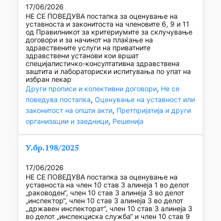
17/06/2026
НЕ СЕ ПОВЕДУВА постапка за оценување на
уставноста и законитоста на членовите 6, 9 и 11
од Правилникот за критериумите за склучување
договори и за начинот на плаќање на
здравствените услуги на приватните
здравствени установи кои вршат
специјалистичко-консултативна здравствена
заштита и лабораториски испитувања по упат на
избран лекар
Други прописи и колективни договори
, 
Не се
поведува постапка
, 
Оценување на уставност или
законитост на општи акти
, 
Претпријатија и други
организации и заедници
, 
Решенија
У.бр.198/2025
17/06/2026
НЕ СЕ ПОВЕДУВА постапка за оценување на
уставноста на член 10 став 3 алинеја 1 во делот
„раководен“, член 10 став 3 алинеја 3 во делот
„инспектор“, член 10 став 3 алинеја 3 во делот
„државен инспекторат“, член 10 став 3 алинеја 3
во делот „инспекциска служба“ и член 10 став 9