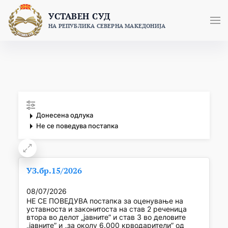
Skip
УСТАВЕН СУД
to
НА РЕПУБЛИКА СЕВЕРНА МАКЕДОНИЈА
content
Донесена одлука
Не се поведува постапка
УЗ.бр.15/2026
08/07/2026
НЕ СЕ ПОВЕДУВА постапка за оценување на
уставноста и законитоста на став 2 реченица
втора во делот „јавните” и став 3 во деловите
„јавните” и „за околу 6.000 крводарители” од