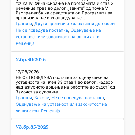
точка IV. Финансирање на програмата и став 2
реченица прва во делот „јавните” од точка V.
Распределба на средствата од Програмата за
организирање и унапредување…
Граѓани
, 
Други прописи и колективни договори
, 
Не се поведува постапка
, 
Оценување на
уставност или законитост на општи акти
, 
Решенија
У.бр.30/2026
17/06/2026
НЕ СЕ ПОВЕДУВА постапка за оценување на
уставноста на член 83 став 1 во делот „надзор
над ажурното вршење на работите во судот“ од
Законот за судовите.
Граѓани
, 
Закони
, 
Не се поведува постапка
, 
Оценување на уставност или законитост на
општи акти
, 
Решенија
УЗ.бр.85/2025