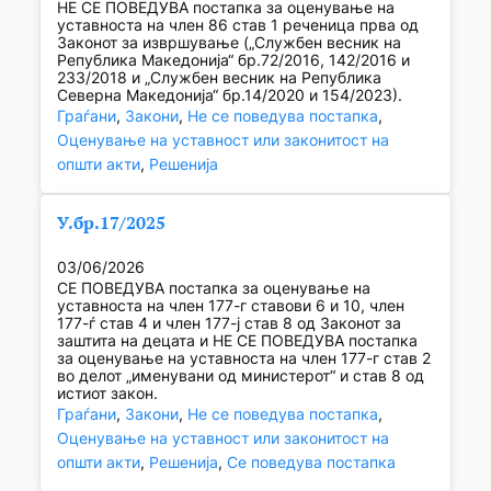
НЕ СЕ ПОВЕДУВА постапка за оценување на
уставноста на член 86 став 1 реченица прва од
Законот за извршување („Службен весник на
Република Македонија“ бр.72/2016, 142/2016 и
233/2018 и „Службен весник на Република
Северна Македонија“ бр.14/2020 и 154/2023).
Граѓани
, 
Закони
, 
Не се поведува постапка
, 
Оценување на уставност или законитост на
општи акти
, 
Решенија
У.бр.17/2025
03/06/2026
СЕ ПОВЕДУВА постапка за оценување на
уставноста на член 177-г ставови 6 и 10, член
177-ѓ став 4 и член 177-ј став 8 од Законот за
заштита на децата и НЕ СЕ ПОВЕДУВА постапка
за оценување на уставноста на член 177-г став 2
во делот „именувани од министерот“ и став 8 од
истиот закон.
Граѓани
, 
Закони
, 
Не се поведува постапка
, 
Оценување на уставност или законитост на
општи акти
, 
Решенија
, 
Се поведува постапка