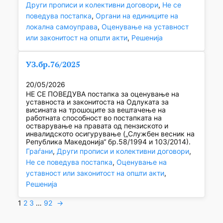
Други прописи и колективни договори
, 
Не се
поведува постапка
, 
Органи на единиците на
локална самоуправа
, 
Оценување на уставност
или законитост на општи акти
, 
Решенија
УЗ.бр.76/2025
20/05/2026
НЕ СЕ ПОВЕДУВА постапка за оценување на
уставноста и законитоста на Одлуката за
висината на трошоците за вештачење на
работната способност во постапката на
остварување на правата од пензиското и
инвалидското осигурување („Службен весник на
Република Македонија“ бр.58/1994 и 103/2014).
Граѓани
, 
Други прописи и колективни договори
, 
Не се поведува постапка
, 
Оценување на
уставност или законитост на општи акти
, 
Решенија
1
2
3
…
92
→