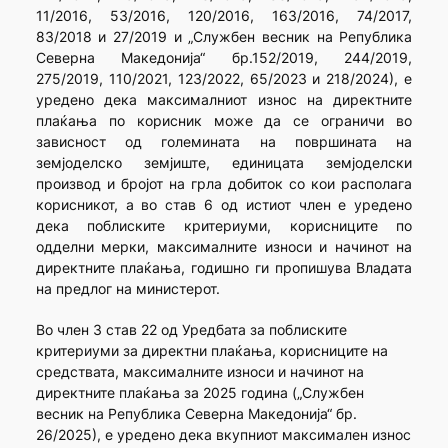
11/2016, 53/2016, 120/2016, 163/2016, 74/2017,
83/2018 и 27/2019 и „Службен весник на Република
Северна Македонија“ бр.152/2019, 244/2019,
275/2019, 110/2021, 123/2022, 65/2023 и 218/2024), е
уредено дека максималниот износ на директните
плаќања по корисник може да се ограничи во
зависност од големината на површината на
земјоделско земјиште, единицата земјоделски
производ и бројот на грла добиток со кои располага
корисникот, а во став 6 од истиот член е уредено
дека поблиските критериуми, корисниците по
одделни мерки, максималните износи и начинот на
директните плаќања, годишно ги пропишува Владата
на предлог на министерот.
Во член 3 став 22 од Уредбата за поблиските
критериуми за директни плаќања, корисниците на
средствата, максималните износи и начинот на
директните плаќања за 2025 година („Службен
весник на Република Северна Македонија“ бр.
26/2025), е уредено дека вкупниот максимален износ