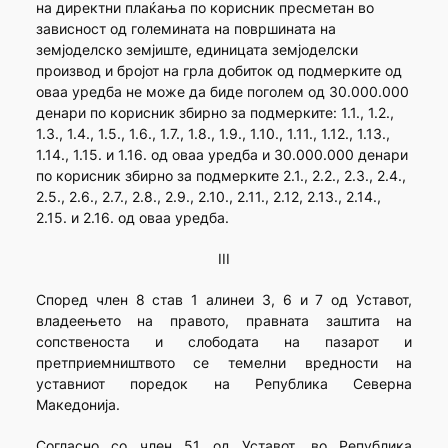
на директни плаќања по корисник пресметан во
зависност од големината на површината на
земјоделско земјиште, единицата земјоделски
производ и бројот на грла добиток од подмерките од
оваа уредба не може да биде поголем од 30.000.000
денари по корисник збирно за подмерките: 1.1., 1.2.,
1.3., 1.4., 1.5., 1.6., 1.7., 1.8., 1.9., 1.10., 1.11., 1.12., 1.13.,
1.14., 1.15. и 1.16. од оваа уредба и 30.000.000 денари
по корисник збирно за подмерките 2.1., 2.2., 2.3., 2.4.,
2.5., 2.6., 2.7., 2.8., 2.9., 2.10., 2.11., 2.12, 2.13., 2.14.,
2.15. и 2.16. од оваа уредба.
III
Според член 8 став 1 алинеи 3, 6 и 7 од Уставот,
владеењето на правото, правната заштита на
сопственоста и слободата на пазарот и
претприемништвото се темелни вредности на
уставниот поредок на Република Северна
Македонија.
Согласно со член 51 од Уставот, во Република