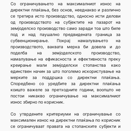
Со ограничувањето на максималниот износ на
директни плаќања, без основ, нееднакво и различно
се третира исто производство, односно исти делови
од производството на субјектите на пазарот на
земјоделско производство само заради тоа што биле
под и над паушално предвидената граница за
субвенционирање. Покрај намалувањето на
производството, ваквата мерка би довела и до
поделба на земјоделското производство,
намалување на ефикасноста и ефективноста преку
креирање мали земјоделски стопанства како
единствен начин за што поголемо искористување на
мерките за поддршка со директни плаќања.
Споредбено со уредбите за директни плаќања
коишто важеле за претходните години, воопшто не
постои никакво ограничување на максималниот
износ збирно по корисник.
Со утврдените критериуми на ограничување со
максимален износ на директни плаќања по корисник
се ограничуваат правата на стопанските субјекти и