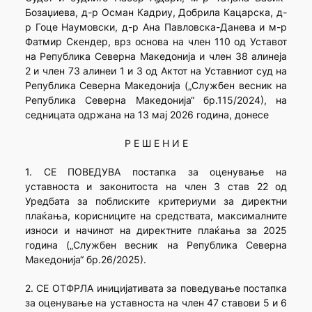
Бозаџиева, д-р Осман Кадриу, Добрила Кацарска, д-
р Гоце Наумовски, д-р Ана Павловска-Данева и м-р
Фатмир Скендер, врз основа на член 110 од Уставот
на Република Северна Македонија и член 38 алинеја
2 и член 73 алинеи 1 и 3 од Актот на Уставниот суд на
Република Северна Македонија („Службен весник на
Република Северна Македонија“ бр.115/2024), на
седницата одржана на 13 мај 2026 година, донесе
Р Е Ш Е Н И Е
1. СЕ ПОВЕДУВА постапка за оценување на
уставноста и законитоста на член 3 став 22 од
Уредбата за поблиските критериуми за директни
плаќања, корисниците на средствата, максималните
износи и начинот на директните плаќања за 2025
година („Службен весник на Република Северна
Македонија“ бр.26/2025).
2. СЕ ОТФРЛА иницијативата за поведување постапка
за оценување на уставноста на член 47 ставови 5 и 6