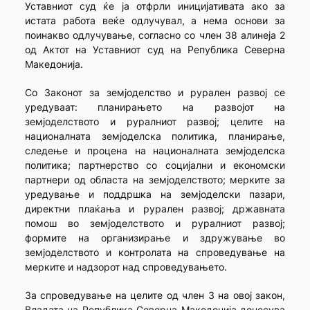
Уставниот суд ќе ја отфрли иницијативата ако за
истата работа веќе одлучувал, а нема основи за
поинакво одлучување, согласно со член 38 алинеја 2
од Актот на Уставниот суд на Република Северна
Македонија.
Со Законот за земјоделство и рурален развој се
уредуваат: планирањето на развојот на
земјоделството и руралниот развој; целите на
националната земјоделска политика, планирање,
следење и процена на националната земјоделска
политика; партнерство со социјални и економски
партнери од областа на земјоделството; мерките за
уредување и поддршка на земјоделски пазари,
директни плаќања и рурален развој; државната
помош во земјоделството и руралниот развој;
формите на организирање и здружување во
земјоделството и контролата на спроведување на
мерките и надзорот над спроведувањето.
За спроведување на целите од член 3 на овој закон,
Владата на Република Северна Македонија донесува