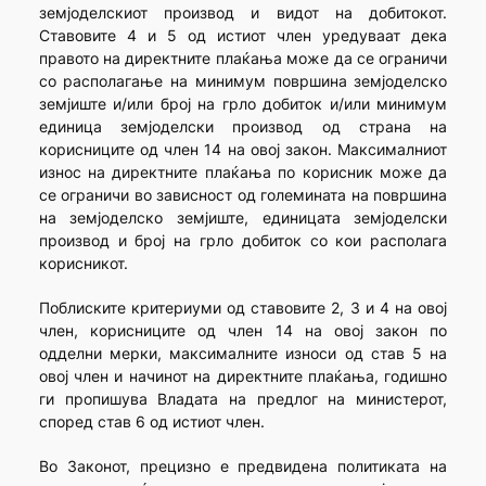
земјоделскиот производ и видот на добитокот.
Ставовите 4 и 5 од истиот член уредуваат дека
правото на директните плаќања може да се ограничи
со располагање на минимум површина земјоделско
земјиште и/или број на грло добиток и/или минимум
единица земјоделски производ од страна на
корисниците од член 14 на овој закон. Максималниот
износ на директните плаќања по корисник може да
се ограничи во зависност од големината на површина
на земјоделско земјиште, единицата земјоделски
производ и број на грло добиток со кои располага
корисникот.
Поблиските критериуми од ставовите 2, 3 и 4 на овој
член, корисниците од член 14 на овој закон по
одделни мерки, максималните износи од став 5 на
овој член и начинот на директните плаќања, годишно
ги пропишува Владата на предлог на министерот,
според став 6 од истиот член.
Во Законот, прецизно е предвидена политиката на