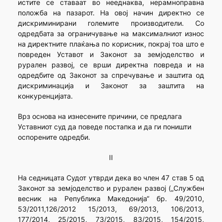
истите се ставаат во нееднаква, нерамноправна
положба на пазарот. На овој начин директно се
дискриминирани големите производители. Со
одредбата за ограничување на максималниот износ
на директните плаќања по корисник, покрај тоа што е
повреден Уставот и Законот за земјоделство и
рурален развој, се врши директна повреда и на
одредбите од Законот за спречување и заштита од
дискриминација и Законот за заштита на
конкуренцијата.
Врз основа на изнесените причини, се предлага
Уставниот суд да поведе постапка и да ги поништи
оспорените одредби.
II
На седницата Судот утврди дека во член 47 став 5 од
Законот за земјоделство и рурален развој („Службен
весник на Република Македонија“ бр. 49/2010,
53/2011,126/2012 15/2013, 69/2013, 106/2013,
177/2014, 25/2015, 73/2015, 83/2015, 154/2015,