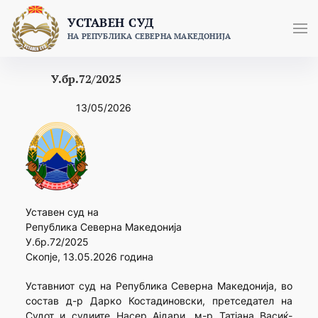
Skip
УСТАВЕН СУД
to
НА РЕПУБЛИКА СЕВЕРНА МАКЕДОНИЈА
content
У.бр.72/2025
13/05/2026
Уставен суд на
Република Северна Македонија
У.бр.72/2025
Скопје, 13.05.2026 година
Уставниот суд на Република Северна Македонија, во
состав д-р Дарко Костадиновски, претседател на
Судот и судиите Насер Ајдари, м-р Татјана Васиќ-