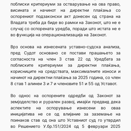
поблиски критериуми за остварување на ова право,
висината и начинот на директни плаќања со
оспорениот подзаконски акт донесен од страна на
Владата треба да биде во рамки на Законот, што не е
случај со оспорената уредба, поради што истата не е
во функција на операционализација на Законот.
Врз основа на изнесената уставно-судска анализа,
пред Судот основано се постави прашањето за
согласноста на член 3 став 22 од Уредбата за
поблиските критериуми за директни плаќања,
корисниците на средствата, максималните износи и
начинот на директни плаќања за 2025 година, со член
8 став 1 алинеи 3 и 7 и членовите 51 и 55 од Уставот.
Во однос на оспорените одредби од Законот за
земјоделство и рурален развој, имајќи предвид дека
аспектите на оспорување изнесени во оваа
иницијатива не се од влијание за заземање на
поинаков став од она што Уставниот суд го утврдил
во Решението У.бр.151/2024 од 5 февруари 2025