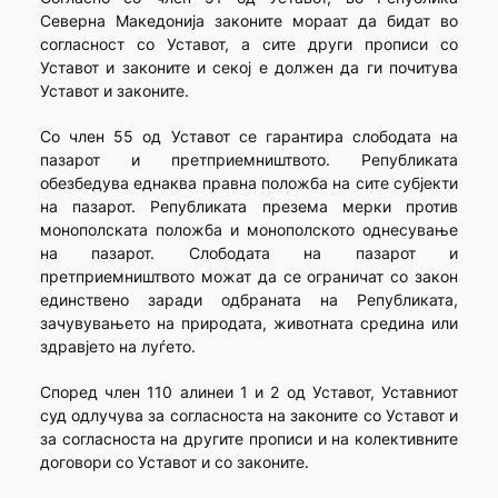
Северна Македонија законите мораат да бидат во
согласност со Уставот, а сите други прописи со
Уставот и законите и секој е должен да ги почитува
Уставот и законите.
Со член 55 од Уставот се гарантира слободата на
пазарот и претприемништвото. Републиката
обезбедува еднаква правна положба на сите субјекти
на пазарот. Републиката презема мерки против
монополската положба и монополското однесување
на пазарот. Слободата на пазарот и
претприемништвото можат да се ограничат со закон
единствено заради одбраната на Републиката,
зачувувањето на природата, животната средина или
здравјето на луѓето.
Според член 110 алинеи 1 и 2 од Уставот, Уставниот
суд одлучува за согласноста на законите со Уставот и
за согласноста на другите прописи и на колективните
договори со Уставот и со законите.