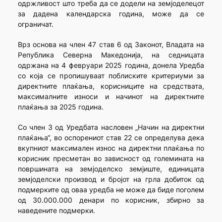
одржливост што треба да се додели на земјоделецот
за дадена календарска година, може да се
ограничат.
Врз основа на член 47 став 6 од Законот, Владата на
Република Северна Македонија, на седницата
одржана на 4 февруари 2025 година, донела Уредба
со која се пропишуваат поблиските критериуми за
директните плаќања, корисниците на средствата,
максималните износи и начинот на директните
плаќања за 2025 година.
Со член 3 од Уредбата насловен „Начин на директни
плаќања“, во оспорениот став 22 се определува дека
вкупниот максимален износ на директни плаќања по
корисник пресметан во зависност од големината на
површината на земјоделско земјиште, единицата
земјоделски производ и бројот на грла добиток од
подмерките од оваа уредба не може да биде поголем
од 30.000.000 денари по корисник, збирно за
наведените подмерки.