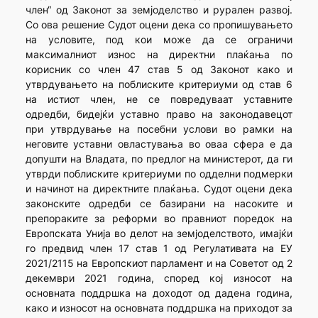
член“ од Законот за земјоделство и рурален развој.
Со ова решение Судот оцени дека со пропишувањето
на условите, под кои може да се ограничи
максималниот износ на директни плаќања по
корисник со член 47 став 5 од Законот како и
утврдувањето на поблиските критериуми од став 6
на истиот член, не се повредуваат уставните
одредби, бидејќи уставно право на законодавецот
при утврдување на посебни услови во рамки на
неговите уставни овластувања во оваа сфера е да
допушти на Владата, по предлог на министерот, да ги
утврди поблиските критериуми по одделни подмерки
и начинот на директните плаќања. Судот оцени дека
законските одредби се базирани на насоките и
препораките за реформи во правниот поредок на
Европската Унија во делот на земјоделството, имајќи
го предвид член 17 став 1 од Регулативата на ЕУ
2021/2115 на Европскиот парламент и на Советот од 2
декември 2021 година, според кој износот на
основната поддршка на доходот од дадена година,
како и износот на основната поддршка на приходот за