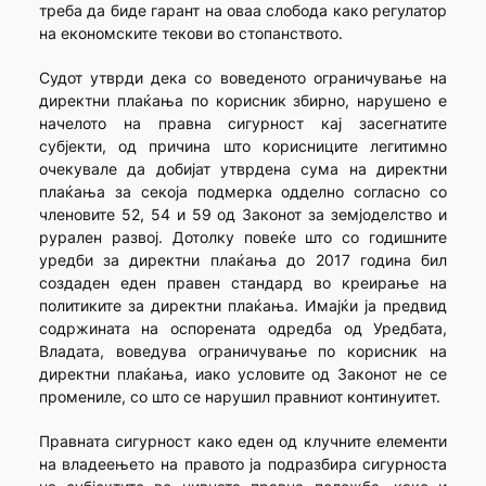
треба да биде гарант на оваа слобода како регулатор
на економските текови во стопанството.
Судот утврди дека со воведеното ограничување на
директни плаќања по корисник збирно, нарушено е
начелото на правна сигурност кај засегнатите
субјекти, од причина што корисниците легитимно
очекувале да добијат утврдена сума на директни
плаќања за секоја подмерка одделно согласно со
членовите 52, 54 и 59 од Законот за земјоделство и
рурален развој. Дотолку повеќе што со годишните
уредби за директни плаќања до 2017 година бил
создаден еден правен стандард во креирање на
политиките за директни плаќања. Имајќи ја предвид
содржината на оспорената одредба од Уредбата,
Владата, воведува ограничување по корисник на
директни плаќања, иако условите од Законот не се
промениле, со што се нарушил правниот континуитет.
Правната сигурност како еден од клучните елементи
на владеењето на правото ја подразбира сигурноста