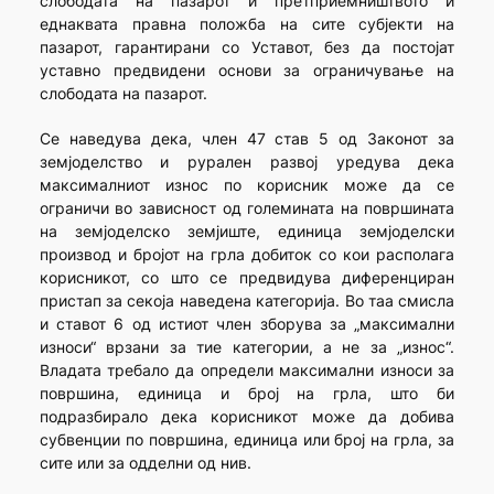
слободата на пазарот и претприемништвото и
еднаквата правна положба на сите субјекти на
пазарот, гарантирани со Уставот, без да постојат
уставно предвидени основи за ограничување на
слободата на пазарот.
Се наведува дека, член 47 став 5 од Законот за
земјоделство и рурален развој уредува дека
максималниот износ по корисник може да се
ограничи во зависност од големината на површината
на земјоделско земјиште, единица земјоделски
производ и бројот на грла добиток со кои располага
корисникот, со што се предвидува диференциран
пристап за секоја наведена категорија. Во таа смисла
и ставот 6 од истиот член зборува за „максимални
износи“ врзани за тие категории, а не за „износ“.
Владата требало да определи максимални износи за
површина, единица и број на грла, што би
подразбирало дека корисникот може да добива
субвенции по површина, единица или број на грла, за
сите или за одделни од нив.