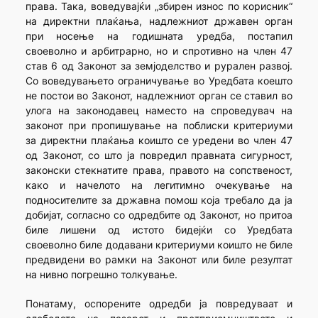
права. Така, воведувајќи „збирен износ по корисник“
на директни плаќања, надлежниот државен орган
при носење на годишната уредба, постапил
своеволно и арбитрарно, но и спротивно на член 47
став 6 од Законот за земјоделство и рурален развој.
Со воведувањето ограничување во Уредбата коешто
не постои во Законот, надлежниот орган се ставил во
улога на законодавец наместо на спроведувач на
законот при пропишување на поблиски критериуми
за директни плаќања коишто се уредени во член 47
од Законот, со што ја повредил правната сигурност,
законски стекнатите права, правото на сопственост,
како и начелото на легитимно очекување на
подносителите за државна помош која требало да ја
добијат, согласно со одредбите од Законот, но притоа
биле лишени од истото бидејќи со Уредбата
своеволно биле додавани критериуми коишто не биле
предвидени во рамки на Законот или биле резултат
на нивно погрешно толкување.
Понатаму, оспорените одредби ја повредуваат и