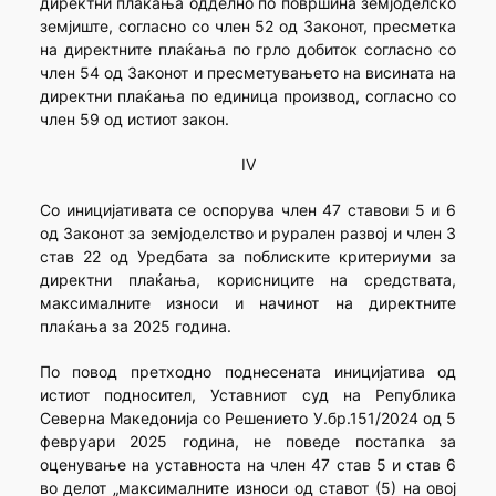
директни плаќања одделно по површина земјоделско
земјиште, согласно со член 52 од Законот, пресметка
на директните плаќања по грло добиток согласно со
член 54 од Законот и пресметувањето на висината на
директни плаќања по единица производ, согласно со
член 59 од истиот закон.
IV
Со иницијативата се оспорува член 47 ставови 5 и 6
од Законот за земјоделство и рурален развој и член 3
став 22 од Уредбата за поблиските критериуми за
директни плаќања, корисниците на средствата,
максималните износи и начинот на директните
плаќања за 2025 година.
По повод претходно поднесената иницијатива од
истиот подносител, Уставниот суд на Република
Северна Македонија со Решението У.бр.151/2024 од 5
февруари 2025 година, не поведе постапка за
оценување на уставноста на член 47 став 5 и став 6
во делот „максималните износи од ставот (5) на овој