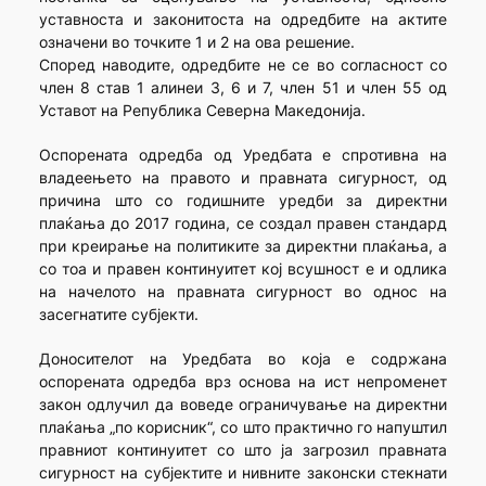
уставноста и законитоста на одредбите на актите
означени во точките 1 и 2 на ова решение.
Според наводите, одредбите не се во согласност со
член 8 став 1 алинeи 3, 6 и 7, член 51 и член 55 од
Уставот на Република Северна Македонија.
Оспорената одредба од Уредбата е спротивна на
владеењето на правото и правната сигурност, од
причина што со годишните уредби за директни
плаќања до 2017 година, се создал правен стандард
при креирање на политиките за директни плаќања, а
со тоа и правен континуитет кој всушност е и одлика
на начелото на правната сигурност во однос на
засегнатите субјекти.
Доносителот на Уредбата во која е содржана
оспорената одредба врз основа на ист непроменет
закон одлучил да воведе ограничување на директни
плаќања „по корисник“, со што практично го напуштил
правниот континуитет со што ја загрозил правната
сигурност на субјектите и нивните законски стекнати