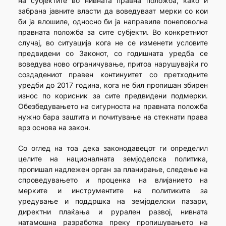
на субјектите во нивната правна положба, како и
забрана јавните власти да воведуваат мерки со кои
би ја влошиле, односно би ја направиле понеповолна
правната положба за сите субјекти. Во конкретниот
случај, во ситуација кога не се изменети условите
предвидени со Законот, со годишната уредба се
воведува ново ограничување, притоа нарушувајќи го
создадениот правен континуитет со претходните
уредби до 2017 година, кога не бил пропишан збирен
износ по корисник за сите предвидени подмерки.
Обезбедувањето на сигурноста на правната положба
нужно бара заштита и почитување на стекнати права
врз основа на закон.
Со оглед на тоа дека законодавецот ги определил
целите на националната земјоделска политика,
пропишал надлежен орган за планирање, следење на
спроведувањето и проценка на влијанието на
мерките и инструментите на политиките за
уредување и поддршка на земјоделски пазари,
директни плаќања и рурален развој, нивната
натамошна разработка преку пропишувањето на