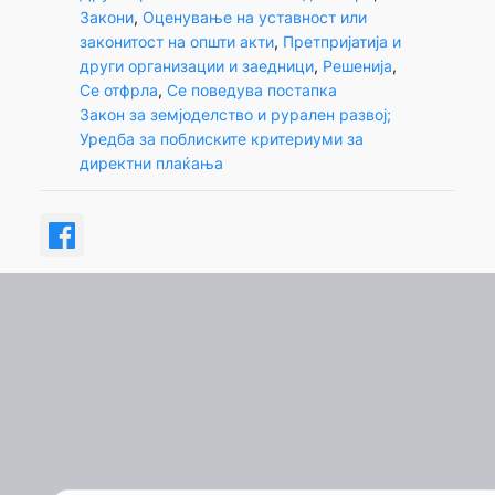
Закони
, 
Оценување на уставност или
законитост на општи акти
, 
Претпријатија и
други организации и заедници
, 
Решенија
, 
Се отфрла
, 
Се поведува постапка
Закон за земјоделство и рурален развој;
Уредба за поблиските критериуми за
директни плаќања