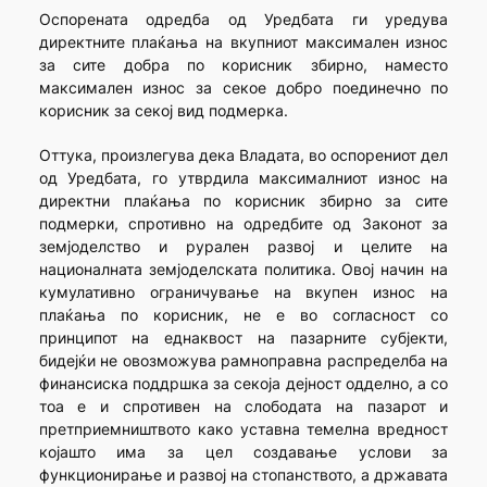
Оспорената одредба од Уредбата ги уредува
директните плаќања на вкупниот максимален износ
за сите добра по корисник збирно, наместо
максимален износ за секое добро поединечно по
корисник за секој вид подмерка.
Оттука, произлегува дека Владата, во оспорениот дел
од Уредбата, го утврдила максималниот износ на
директни плаќања по корисник збирно за сите
подмерки, спротивно на одредбите од Законот за
земјоделство и рурален развој и целите на
националната земјоделската политика. Овој начин на
кумулативно ограничување на вкупен износ на
плаќања по корисник, не е во согласност со
принципот на еднаквост на пазарните субјекти,
бидејќи не овозможува рамноправна распределба на
финансиска поддршка за секоја дејност одделно, а со
тоа е и спротивен на слободата на пазарот и
претприемништвото како уставна темелна вредност
којашто има за цел создавање услови за
функционирање и развој на стопанството, а државата