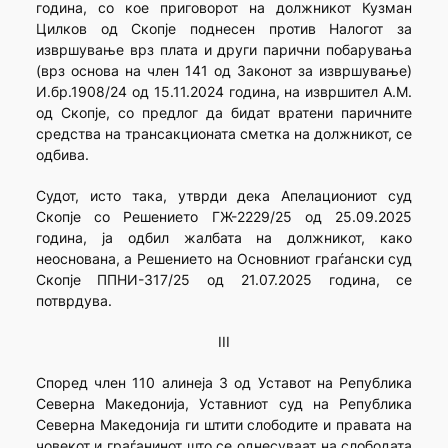
година, со кое приговорот на должникот Кузман
Цилков од Скопје поднесен против Налогот за
извршување врз плата и други парични побарувања
(врз основа на член 141 од Законот за извршување)
И.бр.1908/24 од 15.11.2024 година, на извршител А.М.
од Скопје, со предлог да бидат вратени паричните
средства на трансакционата сметка на должникот, се
одбива.
Судот, исто така, утврди дека Апелациониот суд
Скопје со Решението ГЖ-2229/25 од 25.09.2025
година, ја одбил жалбата на должникот, како
неоснована, а Решението на Основниот граѓански суд
Скопје ППНИ-317/25 од 21.07.2025 година, се
потврдува.
III
Според член 110 алинеја 3 од Уставот на Република
Северна Македонија, Уставниот суд на Република
Северна Македонија ги штити слободите и правата на
човекот и граѓанинот што се однесуваат на слободата