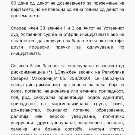
60 дена од денот на дознавањето за преземање на
дејствието, но не подоцна од една година од денот на
преземањето.
Според член 38 алинеи 1 и 3 од Актот на Уставниот
суд, Уставниот суд ќе ја отфрли иницијативата ако не
е надлежен да одлучува за барањето и ако постојат
други процесни пречки за одлучување по
иницијативата.
Со член 5 од Законот за спречување и заштита од
дискриминација (*) („Службен весник на Република
Северна Македонија“ бр. 258/2020), се забранува
секоја дискриминација врз основа на раса, боја на
кожа, потекло, национална или етничка припадност,
пол, род, сексуална ориентација, родов идентитет,
припадност на маргинализирана група, јазик,
државјанство, социјално потекло, образование,
религија или верско уверување, политичко
уверување, друго уверување, попреченост, возраст,
семејна или брачна состојба, имотен статус,