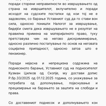
поради сторени неправилности во извршувањето од
страна на извршителот, вклучително и поради
исходот на судските постапки од кои тој не е
задоволен, со барање Уставниот суд да го стави вон
сила, односно поништи Налогот за извршување,
бидејќи смета дека извршувањето не е резултат на
правилна примена на материјалното право, туку
претставува чин на негово дискриминирање,
односно различно постапување по основ на неговата
социјална припадност, односно затоа што е
пензионер.
Поради нејасна и непрецизна содржина на
поднесеното барање, Уставниот суд на подносителот
Кузман Цилков од Скопје, му достави допис
Р.бр.33/2025 од 01.12.2025 година, со укажување за
потребата од дополнување, појаснување и
прецизирање на барањето за заштита на слободи и
права.
Со доставениот поднесок и дополнувањето кон