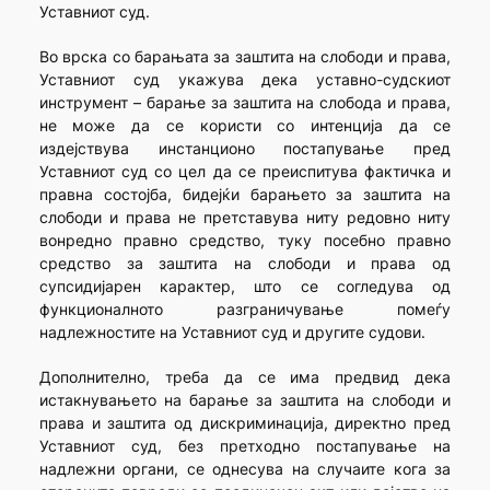
Уставниот суд.
Во врска со барањата за заштита на слободи и права,
Уставниот суд укажува дека уставно-судскиот
инструмент – барање за заштита на слобода и права,
не може да се користи со интенција да се
издејствува инстанционо постапување пред
Уставниот суд со цел да се преиспитува фактичка и
правна состојба, бидејќи барањето за заштита на
слободи и права не претставува ниту редовно ниту
вонредно правно средство, туку посебно правно
средство за заштита на слободи и права од
супсидијарен карактер, што се согледува од
функционалното разграничување помеѓу
надлежностите на Уставниот суд и другите судови.
Дополнително, треба да се има предвид дека
истакнувањето на барање за заштита на слободи и
права и заштита од дискриминација, директно пред
Уставниот суд, без претходно постапување на
надлежни органи, се однесува на случаите кога за