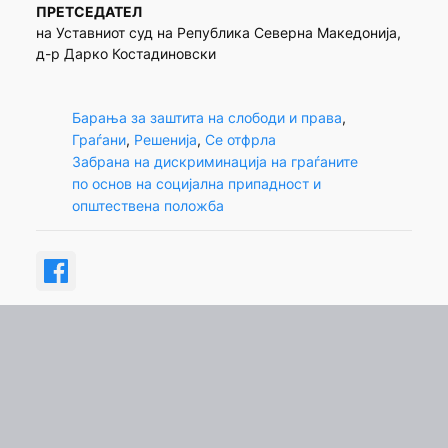
ПРЕТСЕДАТЕЛ
на Уставниот суд на Република Северна Македонија,
д-р Дарко Костадиновски
Барања за заштита на слободи и права
, 
Граѓани
, 
Решенија
, 
Се отфрла
Забрана на дискриминација на граѓаните
по основ на социјална припадност и
општествена положба