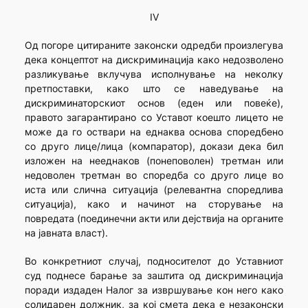
IV
Од погоре цитираните законски одредби произлегува
дека концептот на дискриминација како недозволено
разликување вклучува исполнување на неколку
претпоставки, како што се наведување на
дискриминаторскиот основ (еден или повеќе),
правото загарантирано со Уставот коешто лицето не
може да го оствари на еднаква основа споредбено
со друго лице/лица (компаратор), докази дека бил
изложен на нееднаков (понеповолен) третман или
недоволен третман во споредба со друго лице во
иста или слична ситуација (релевантна споредлива
ситуација), како и начинот на сторување на
повредата (поединечни акти или дејствија на органите
на јавната власт).
Во конкретниот случај, подносителот до Уставниот
суд поднесе барање за заштита од дискриминација
поради издаден Налог за извршување кон него како
солидарен должник, за кој смета дека е незаконски