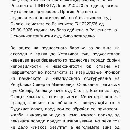
Решението ППНИ-317/25 од 21.07.2025 година, со кое
му го одбил приговорот. Против Решението
подносителот вложил жалба до Апелациониот суд
Скопје, но истата со Решението ГЖ-2229/25 од
25.09.2025 година, му била одбиена, а Решението на
Основниот граѓански суд, било потврдено.
Во однос на поднесеното барање за заштита на
слободи и права до Уставниот суд, подносителот
наведува дека барањето го поднесува поради бројни
неправилности и незаконитости од страна на
извршителот во постапката за извршување, Фондот
на пензиското и инвалидското осигурување на
Република Северна Македонија, Основниот граѓански
суд Скопје, Апелациониот суд Скопје, Врховниот суд
Скопје, Комората на извршители, Министерството за
правда, Јавниот правобранител, вклучувајќи го и
Судскиот совет, пред кои се обраќал со приговори,
жалби и укажувања дека нема никаков приход од
пензијата поради кредит и извршување, но дека тоа
не дало никаков резултат, а најголемата вина од