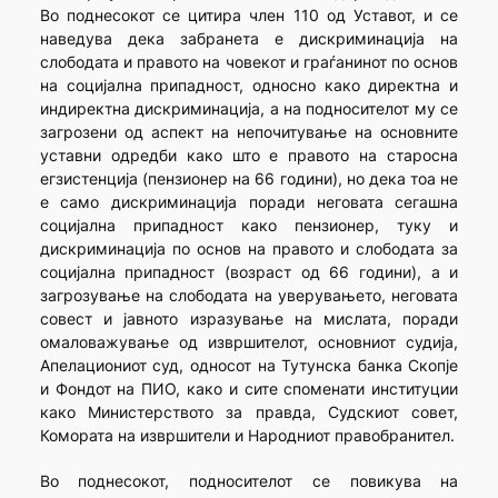
Во поднесокот се цитира член 110 од Уставот, и се
наведува дека забранета е дискриминација на
слободата и правото на човекот и граѓанинот по основ
на социјална припадност, односно како директна и
индиректна дискриминација, а на подносителот му се
загрозени од аспект на непочитување на основните
уставни одредби како што е правото на старосна
егзистенција (пензионер на 66 години), но дека тоа не
е само дискриминација поради неговата сегашна
социјална припадност како пензионер, туку и
дискриминација по основ на правото и слободата за
социјална припадност (возраст од 66 години), а и
загрозување на слободата на уверувањето, неговата
совест и јавното изразување на мислата, поради
омаловажување од извршителот, основниот судија,
Апелациониот суд, односот на Тутунска банка Скопје
и Фондот на ПИО, како и сите споменати институции
како Министерството за правда, Судскиот совет,
Комората на извршители и Народниот правобранител.
Во поднесокот, подносителот се повикува на