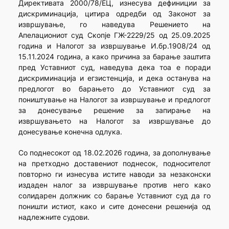
Директивата 2000/78/ЕЦ, изнесува дефиниции за
дискриминација, цитира одредби од Законот за
извршување, го наведува Решението на
Апелациониот суд Скопје ГЖ-2229/25 од 25.09.2025
година и Налогот за извршување И.бр.1908/24 од
15.11.2024 година, а како причина за барање заштита
пред Уставниот суд, наведува дека тоа е поради
дискриминација и егзистенција, и дека останува на
предлогот во барањето до Уставниот суд за
поништување на Налогот за извршување и предлогот
за донесување решение за запирање на
извршувањето на Налогот за извршување до
донесување конечна одлука.
Со поднесокот од 18.02.2026 година, за дополнување
на претходно доставениот поднесок, подносителот
повторно ги изнесува истите наводи за незаконски
издаден налог за извршување против него како
солидарен должник со барање Уставниот суд да го
поништи истиот, како и сите донесени решенија од
надлежните судови.