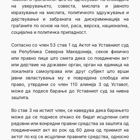
на уверувањето, совеста, мислата и јавното
изразување на мислата, политичкото здружување и
дејствување и забраната на дискриминација на
граѓаните по основ на пол, раса, верска, национална,
социјална и политичка припадност.
Согласно со член 53 став 1 од Актот на Уставниот суд
на Република Северна Македонија, секое физичко
или правно лице што смета дека со поединечен акт
или дејствие на државен орган, орган на единица на
локалната самоуправа или друг субјект што врши
јавни овластувања му е повредена слобода или
право, утврдени со член 110 алинеја 3 од Уставот,
може да подесе барање до Уставниот суд за нивна
заштита.
Во став 3 на истиот член, се наведува дека барањето
може да се поднесе откако ќе бидат исцрпени сите
редовни или вонредни правни средства за заштита од
поединечниот акт во рок од 60 дена од приемот на
актот по кој се исцрпени правните средства, односно