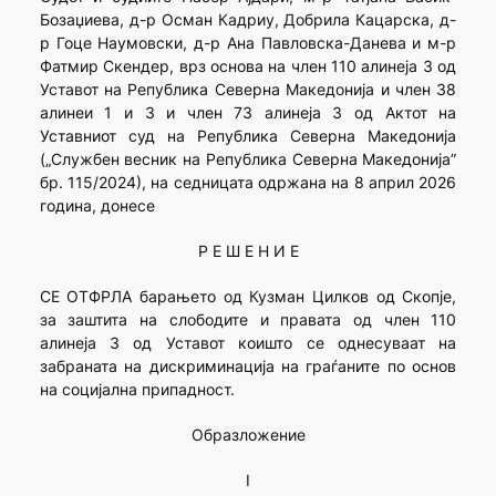
Бозаџиева, д-р Осман Кадриу, Добрила Кацарска, д-
р Гоце Наумовски, д-р Ана Павловска-Данева и м-р
Фатмир Скендер, врз основа на член 110 алинеја 3 од
Уставот на Република Северна Македонија и член 38
алинеи 1 и 3 и член 73 алинеја 3 од Актот на
Уставниот суд на Република Северна Македонија
(„Службен весник на Република Северна Македонија”
бр. 115/2024), на седницата одржана на 8 април 2026
година, донесе
Р Е Ш Е Н И Е
СЕ ОТФРЛА барањето од Кузман Цилков од Скопје,
за заштита на слободите и правата од член 110
алинеја 3 од Уставот коишто се однесуваат на
забраната на дискриминација на граѓаните по основ
на социјална припадност.
Образложение
I