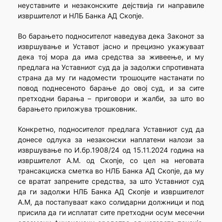
неуставните и незаконските дејствија ги направиле
извршителот и НЛБ Банка АД Скопје.
Во барањето подносителот наведува дека Законот за
извршување и Уставот јасно и прецизно укажуваат
дека тој мора да има средства за живеење, и му
предлага на Уставниот суд да ја задолжи спротивната
страна да му ги надомести трошоците настанати по
повод поднесеното барање до овој суд, и за сите
претходни барања – приговори и жалби, за што во
барањето приложува трошковник.
Конкретно, подносителот предлага Уставниот суд да
донесе одлука за незаконски наплатени налози за
извршување по И.бр.1908/24 од 15.11.2024 година на
извршителот А.М. од Скопје, со цел на неговата
трансакциска сметка во НЛБ Банка АД Скопје, да му
се вратат запрените средства, за што Уставниот суд
да ги задолжи НЛБ Банка АД Скопје и извршителот
А.М, да постапуваат како солидарни должници и под
присила да ги исплатат сите претходни осум месечни