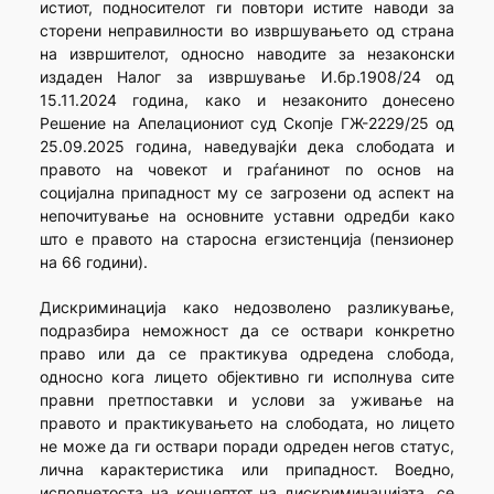
истиот, подносителот ги повтори истите наводи за
сторени неправилности во извршувањето од страна
на извршителот, односно наводите за незаконски
издаден Налог за извршување И.бр.1908/24 од
15.11.2024 година, како и незаконито донесено
Решение на Апелациониот суд Скопје ГЖ-2229/25 од
25.09.2025 година, наведувајќи дека слободата и
правото на човекот и граѓанинот по основ на
социјална припадност му се загрозени од аспект на
непочитување на основните уставни одредби како
што е правото на старосна егзистенција (пензионер
на 66 години).
Дискриминација како недозволено разликување,
подразбира неможност да се оствари конкретно
право или да се практикува одредена слобода,
односно кога лицето објективно ги исполнува сите
правни претпоставки и услови за уживање на
правото и практикувањето на слободата, но лицето
не може да ги оствари поради одреден негов статус,
лична карактеристика или припадност. Воедно,
исполнетоста на концептот на дискриминацијата, се