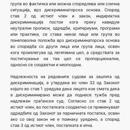
група во фактичка или можна споредлива или слична
ситуација, врз дискриминаторска основа. Според
став 2 од истиот член и закон, индиректна
дискриминација постои кога преку навидум
неутрални прописи, одредби, критериуми, програми
или практики, се става некое лице или група во
понеповолна положба врз дискриминаторска основа
во споредба со други лица или група лица, освен
кога произлегува од легитимна цел, а средствата за
постигнување на таа цел се пропорционални,
односно се соодветни и неопходни.
Надлежноста на редовните судови за заштита од
дискриминација, е утврдена во член 32 од Законот
којшто во став 1 уредува дека лицето кое смета дека
е дискриминирано може да поднесе тужба пред
надлежен граѓански суд. Согласно со став 2 од
истиот член, во постапката соодветно се применуваат
одредбите од Законот за парничната постапка, освен
ако со овој закон не е поинаку уредено, а според
став 3 од истиот член, постапката е итна.