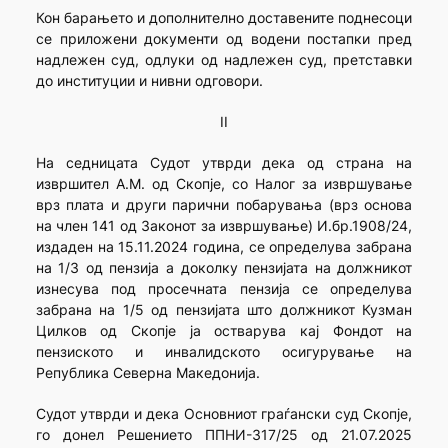
Кон барањето и дополнително доставените поднесоци
се приложени документи од водени постапки пред
надлежен суд, одлуки од надлежен суд, претставки
до институции и нивни одговори.
II
На седницата Судот утврди дека од страна на
извршител А.М. од Скопје, со Налог за извршување
врз плата и други парични побарувања (врз основа
на член 141 од Законот за извршување) И.бр.1908/24,
издаден на 15.11.2024 година, се определува забрана
на 1/3 од пензија а доколку пензијата на должникот
изнесува под просечната пензија се определува
забрана на 1/5 од пензијата што должникот Кузман
Цилков од Скопје ја остварува кај Фондот на
пензиското и инвалидското осигурување на
Република Северна Македонија.
Судот утврди и дека Основниот граѓански суд Скопје,
го донел Решението ППНИ-317/25 од 21.07.2025