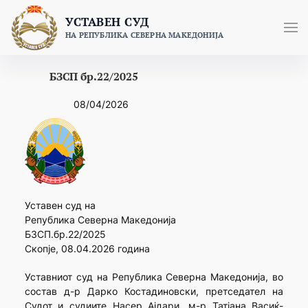
Skip
УСТАВЕН СУД
to
НА РЕПУБЛИКА СЕВЕРНА МАКЕДОНИЈА
content
БЗСП бр.22/2025
08/04/2026
Уставен суд на
Република Северна Македонија
БЗСП.бр.22/2025
Скопје, 08.04.2026 година
Уставниот суд на Република Северна Македонија, во
состав д-р Дарко Костадиновски, претседател на
Судот и судиите Насер Ајдари, м-р Татјана Васиќ-