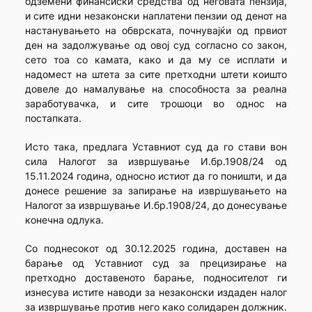
одземени финансиски средства од неговата пензија,
и сите идни незаконски наплатени пензии од денот на
настанувањето на обврската, почнувајќи од првиот
ден на задолжување од овој суд согласно со закон,
сето тоа со камата, како и да му се исплати и
надомест на штета за сите претходни штети коишто
довеле до намалување на способноста за реална
заработувачка, и сите трошоци во однос на
постапката.
Исто така, предлага Уставниот суд да го стави вон
сила Налогот за извршување И.бр.1908/24 од
15.11.2024 година, односно истиот да го поништи, и да
донесе решение за запирање на извршувањето на
Налогот за извршување И.бр.1908/24, до донесување
конечна одлука.
Со поднесокот од 30.12.2025 година, доставен на
барање од Уставниот суд за прецизирање на
претходно доставеното барање, подносителот ги
изнесува истите наводи за незаконски издаден налог
за извршување против него како солидарен должник.