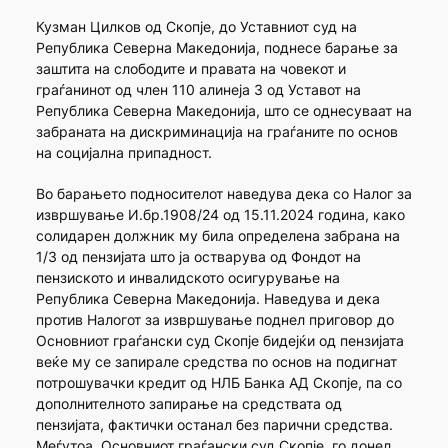
Кузман Цилков од Скопје, до Уставниот суд на
Република Северна Македонија, поднесе барање за
заштита на слободите и правата на човекот и
граѓанинот од член 110 алинеја 3 од Уставот на
Република Северна Македонија, што се однесуваат на
забраната на дискриминација на граѓаните по основ
на социјална припадност.
Во барањето подносителот наведува дека со Налог за
извршување И.бр.1908/24 од 15.11.2024 година, како
солидарен должник му била определена забрана на
1/3 од пензијата што ја остварува од Фондот на
пензиското и инвалидското осигурување на
Република Северна Македонија. Наведува и дека
против Налогот за извршување поднел приговор до
Основниот граѓански суд Скопје бидејќи од пензијата
веќе му се запирале средства по основ на подигнат
потрошувачки кредит од НЛБ Банка АД Скопје, па со
дополнителното запирање на средствата од
пензијата, фактички останал без парични средства.
Меѓутоа, Основниот граѓански суд Скопје, го донел