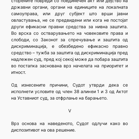
сторените повреди со поединечен акт или дејство на
државни органи, органи на единиците на локалната
самоуправа, или друг субјект што врши јавни
овластувања, не се предвидени или кога не постојат
други ефикасни правни средства за нивна заштита.
Во врска со остварувањето на човековите права и
слободи, со Законот за спречување и заштита од
дискриминација, е обезбедено ефикасно правно
средство – тужба за заштита од дискриминација пред
надлежен суд, пред кој секој може да побара заштита
во постапка заснована врз начелата на приоритет и
итност.
Од изнесените причини, Судот утврди дека се
исполнети условите од член 38 алинеи 1 и 3 од Актот
на Уставниот суд, за отфрлање на барањето.
V
Врз основа на наведеното, Судот одлучи како во
диспозитивот на ова решение.