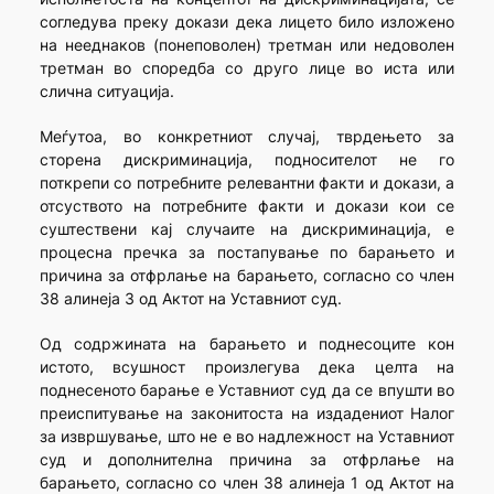
согледува преку докази дека лицето било изложено
на нееднаков (понеповолен) третман или недоволен
третман во споредба со друго лице во иста или
слична ситуација.
Меѓутоа, во конкретниот случај, тврдењето за
сторена дискриминација, подносителот не го
поткрепи со потребните релевантни факти и докази, а
отсуството на потребните факти и докази кои се
суштествени кај случаите на дискриминација, е
процесна пречка за постапување по барањето и
причина за отфрлање на барањето, согласно со член
38 алинеја 3 од Актот на Уставниот суд.
Од содржината на барањето и поднесоците кон
истото, всушност произлегува дека целта на
поднесеното барање е Уставниот суд да се впушти во
преиспитување на законитоста на издадениот Налог
за извршување, што не е во надлежност на Уставниот
суд и дополнителна причина за отфрлање на
барањето, согласно со член 38 алинеја 1 од Актот на