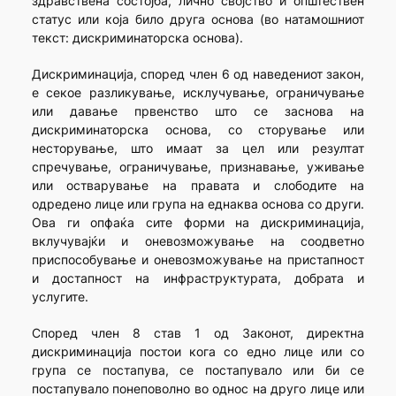
здравствена состојба, лично својство и општествен
статус или која било друга основа (во натамошниот
текст: дискриминаторска основа).
Дискриминација, според член 6 од наведениот закон,
е секое разликување, исклучување, ограничување
или давање првенство што се заснова на
дискриминаторска основа, со сторување или
несторување, што имаат за цел или резултат
спречување, ограничување, признавање, уживање
или остварување на правата и слободите на
одредено лице или група на еднаква основа со други.
Ова ги опфаќа сите форми на дискриминација,
вклучувајќи и оневозможување на соодветно
приспособување и оневозможување на пристапност
и достапност на инфраструктурата, добрата и
услугите.
Според член 8 став 1 од Законот, директна
дискриминација постои кога со едно лице или со
група се постапува, се постапувало или би се
постапувало понеповолно во однос на друго лице или